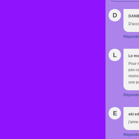
D
DANI
D'acco
Répondr
L
Le mo
Pour m
pas ca
moins 
une po
Répondr
E
eki e
j'aime
Répondr