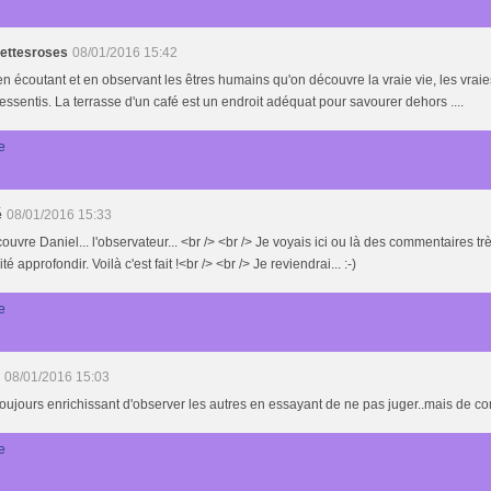
nettesroses
08/01/2016 15:42
en écoutant et en observant les êtres humains qu'on découvre la vraie vie, les vraie
ressentis. La terrasse d'un café est un endroit adéquat pour savourer dehors ....
e
é
08/01/2016 15:33
ouvre Daniel... l'observateur... <br /> <br /> Je voyais ici ou là des commentaires très 
é approfondir. Voilà c'est fait !<br /> <br /> Je reviendrai... :-)
e
08/01/2016 15:03
toujours enrichissant d'observer les autres en essayant de ne pas juger..mais de 
e