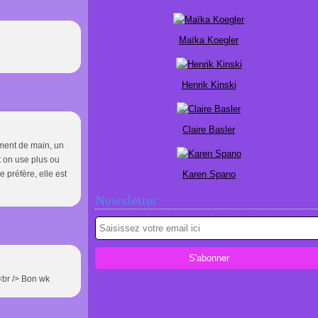
Maïka Koegler
Henrik Kinski
Claire Basler
ement de main, un
t on use plus ou
e préfère, elle est
Karen Spano
Newsletter
<br /> Bon wk