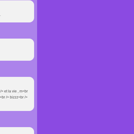
.
> et la vie , m<br
<br /> bizzz<br />