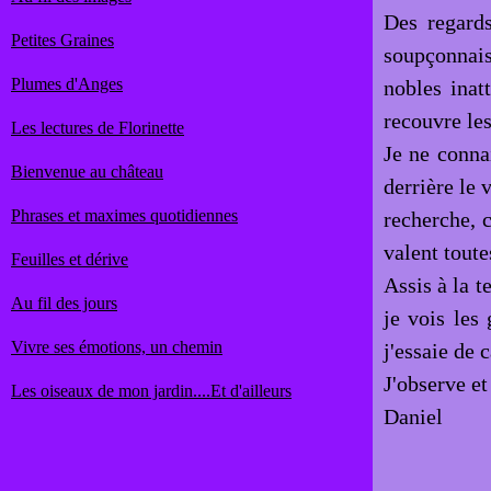
Des regard
Petites Graines
soupçonnais
Plumes d'Anges
nobles inat
recouvre les
Les lectures de Florinette
Je ne conna
Bienvenue au château
derrière le 
Phrases et maximes quotidiennes
recherche, c
valent toute
Feuilles et dérive
Assis à la t
Au fil des jours
je vois les
Vivre ses émotions, un chemin
j'essaie de 
J'observe et 
Les oiseaux de mon jardin....Et d'ailleurs
Daniel