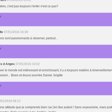
ndro
07/01/2016 19:20
tres, c'est pas toujours l'enfer n'est ce pas?
e
lle
07/01/2016 16:38
ns sont passionnants à observer, partout...
e
s d Anges
07/01/2016 10:02
er le monde est intéressant et enrichissant, il y a toujours matière à émerveillemen
sion... Bises et douce journée Daniel. brigitte
e
/01/2016 09:12
une attitude que je comprends bien car j'en fais autant ! Sans voyeurisme, mais jus