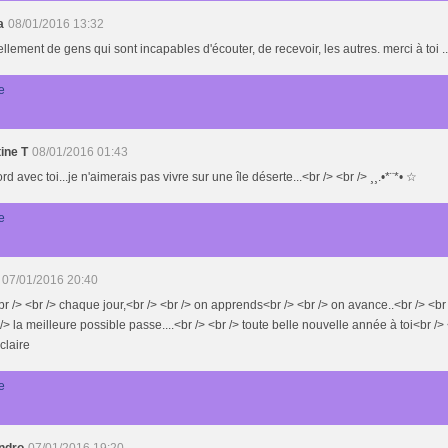
a
08/01/2016 13:32
 tellement de gens qui sont incapables d'écouter, de recevoir, les autres. merci à toi ..
e
ine T
08/01/2016 01:43
rd avec toi...je n'aimerais pas vivre sur une île déserte...<br /> <br /> ¸¸.•*¨*• ☆
e
07/01/2016 20:40
br /> <br /> chaque jour,<br /> <br /> on apprends<br /> <br /> on avance..<br /> <br /
 /> la meilleure possible passe....<br /> <br /> toute belle nouvelle année à toi<br /> 
 claire
e