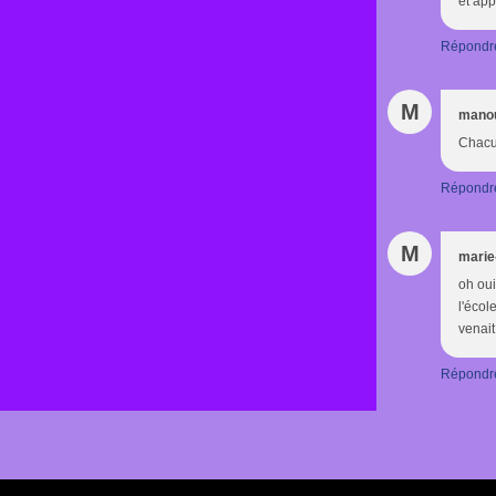
et app
Répondr
M
mano
Chacun
Répondr
M
marie
oh oui
l'écol
venait
Répondr