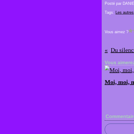
Posté par DANI
Tags:
Les autres
Vous aimez ?
Du silence
Vous aimerez
Moi, moi, m
Commentair