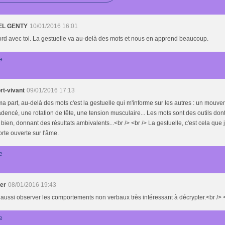
EL GENTY
10/01/2016 16:01
rd avec toi. La gestuelle va au-delà des mots et nous en apprend beaucoup.
e
rt-vivant
09/01/2016 17:13
a part, au-delà des mots c'est la gestuelle qui m'informe sur les autres : un mouv
dencé, une rotation de tête, une tension musculaire... Les mots sont des outils don
bien, donnant des résultats ambivalents...<br /> <br /> La gestuelle, c'est cela que j
rte ouverte sur l'âme.
e
der
08/01/2016 19:43
 aussi observer les comportements non verbaux très intéressant à décrypter.<br /> 
e