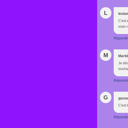
L
leslu
C'est 
vrais 
Répondr
M
Marit
Je déc
souhait
Répondr
G
gazou
C'est 
Répondr