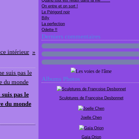
Quand tout est relatif dans la vie........
On entre et on sort !
Le Périgord noir
Billy
La perfection
Odette !!
Derniers commentaires
ce intérieur
Albums Photos
 suis pas le
Sculptures de Françoise Desbonnet
re du monde
Joelle Chen
Gaïa Orion