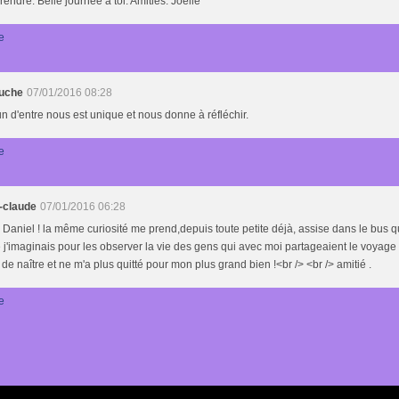
rendre. Belle journée à toi. Amitiés. Joëlle
e
uche
07/01/2016 08:28
 d'entre nous est unique et nous donne à réfléchir.
e
-claude
07/01/2016 06:28
 Daniel ! la même curiosité me prend,depuis toute petite déjà, assise dans le bus q
e j'imaginais pour les observer la vie des gens qui avec moi partageaient le voyage
 de naître et ne m'a plus quitté pour mon plus grand bien !<br /> <br /> amitié .
e