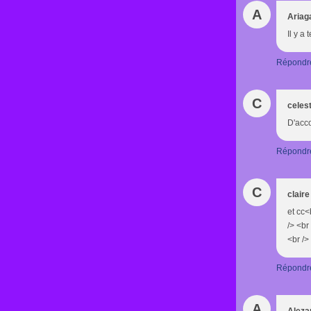
A
Ariag
Il y a
Répondr
C
celest
D'acco
Répondr
C
claire
et cc<
/> <br
<br />
Répondr
A