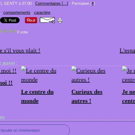
EL GENTY à 07:00 -
Commentaires [
…
]
- Permalien [
#
]
,
comportements
,
caractère
0 vote
 s'il vous plait !
L'espa
 aussi :
oi !!
Le centre du
Curieux des
Je ne
monde
autres !
cent
es
Ajouter un commentaire