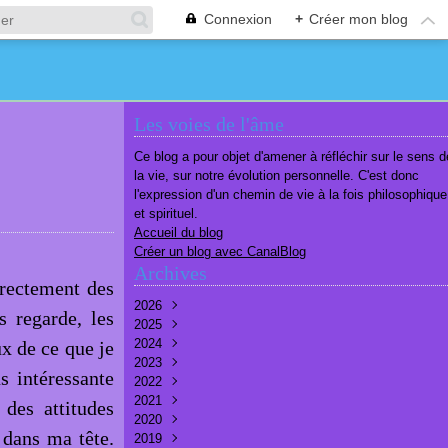
Connexion
+
Créer mon blog
Les voies de l'âme
Ce blog a pour objet d'amener à réfléchir sur le sens d
la vie, sur notre évolution personnelle. C'est donc
l'expression d'un chemin de vie à la fois philosophique
et spirituel.
Accueil du blog
Créer un blog avec CanalBlog
Archives
irectement des
2026
 regarde, les
2025
Août
(1)
2024
Juillet
Décembre
(6)
(7)
ux de ce que je
2023
Juin
Novembre
Décembre
(7)
(6)
(10)
s intéressante
2022
Mai
Octobre
Novembre
Décembre
(7)
(7)
(9)
(9)
2021
Avril
Septembre
Octobre
Novembre
Décembre
(6)
(8)
(9)
(3)
(7)
des attitudes
2020
Mars
Août
Septembre
Octobre
Septembre
Décembre
(6)
(6)
(9)
(10)
(8)
(3)
 dans ma tête.
2019
Février
Juillet
Août
Septembre
Août
Novembre
Décembre
(7)
(8)
(8)
(8)
(9)
(9)
(9)