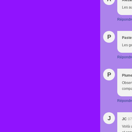
Aleza
Les au
Répondr
P
Paste
Les ge
Répondr
P
Plume
Observ
compas
Répondr
J
JC
07
Voilà 