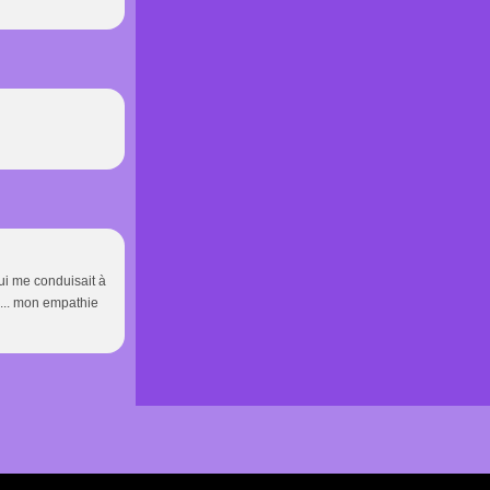
ui me conduisait à
 ... mon empathie