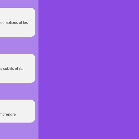
s émotions et les
subtils et j'ai
comprendre