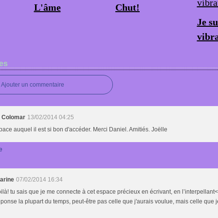
L'âme
Chut!
Je su
vibra
es
Ajouter un commentaire
e Colomar
13/02/2014 04:25
ace auquel il est si bon d'accéder. Merci Daniel. Amitiés. Joëlle
e
arine
07/02/2014 16:34
oilà! tu sais que je me connecte à cet espace précieux en écrivant, en l’interpellant<b
ponse la plupart du temps, peut-être pas celle que j'aurais voulue, mais celle qu