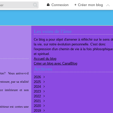
Connexion
+
Créer mon blog
Les voies de l'âme
Ce blog a pour objet d'amener à réfléchir sur le sens d
la vie, sur notre évolution personnelle. C'est donc
l'expression d'un chemin de vie à la fois philosophique
et spirituel.
Accueil du blog
Créer un blog avec CanalBlog
Archives
tre? Vous arrive-t-il
2026
ntoure, par sa réalité
2025
Août
(1)
2024
Juillet
Décembre
(6)
(7)
ce intérieure et son
2023
Juin
Novembre
Décembre
(7)
(6)
(10)
2022
Mai
Octobre
Novembre
Décembre
(7)
(7)
(9)
(9)
2021
Avril
Septembre
Octobre
Novembre
Décembre
(6)
(8)
(9)
(3)
(7)
2020
Mars
Août
Septembre
Octobre
Septembre
Décembre
(6)
(6)
(9)
(10)
(8)
(3)
térieur est certes une
2019
Février
Juillet
Août
Septembre
Août
Novembre
Décembre
(7)
(8)
(8)
(8)
(9)
(9)
(9)