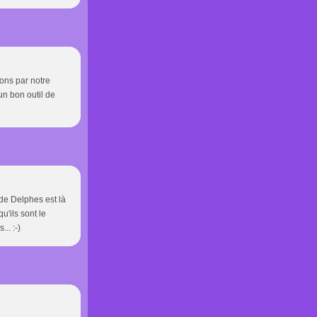
éons par notre
un bon outil de
e de Delphes est là
u'ils sont le
... :-)