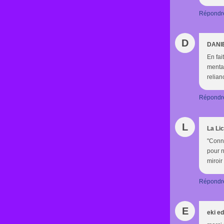
Répondr
D
DANI
En fai
mental
relian
Répondr
L
La Li
"Conna
pour n
miroir 
Répondr
E
eki e