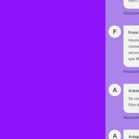
merci 
Répondr
F
Franc
Heureu
connec
second
que M
Répondr
A
Arlet
Se con
Paix d
Répondr
A
Ariag