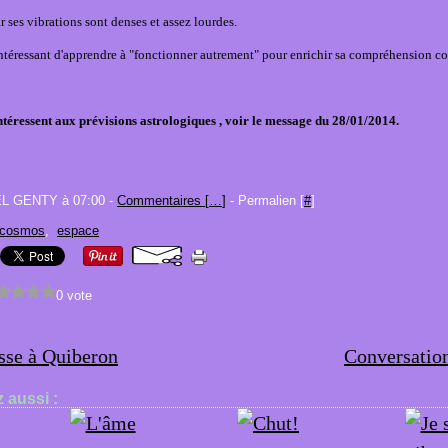
 car ses vibrations sont denses et assez lourdes.
intéressant d'apprendre à "fonctionner autrement" pour enrichir sa compréhension c
ntéressent aux prévisions astrologiques , voir le message du 28/01/2014.
EL GENTY à 07:00 -
Commentaires [
…
]
- Permalien [
#
]
cosmos
,
espace
0 vote
sse à Quiberon
Conversation
 aussi :