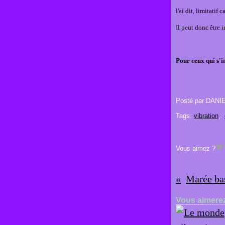
l'ai dit, limitatif
Il peut donc être 
Pour ceux qui s'i
Posté par DANI
Tags:
vibration
,
Vous aimez ?
Marée ba
Vous aimerez