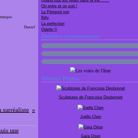
Quand tout est relatif dans la vie........
On entre et on sort !
Le Périgord noir
osmique.
Billy
La perfection
Daniel
Odette !!
Derniers commentaires
Albums Photos
Sculptures de Françoise Desbonnet
 surréaliste
Joelle Chen
Gaïa Orion