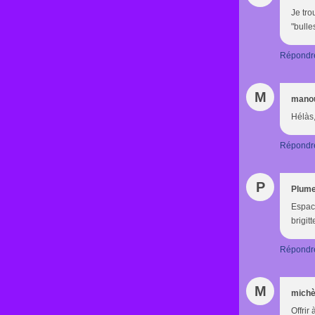
Je tr
"bulle
Répondr
M
mano
Hélàs, 
Répondr
P
Plume
Espace
brigitt
Répondr
M
michè
Offrir