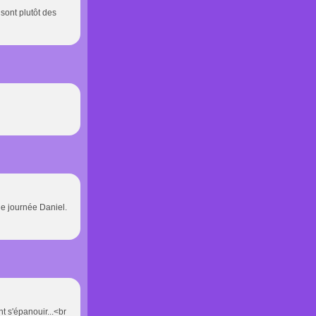
sont plutôt des
lle journée Daniel.
nt s'épanouir...<br