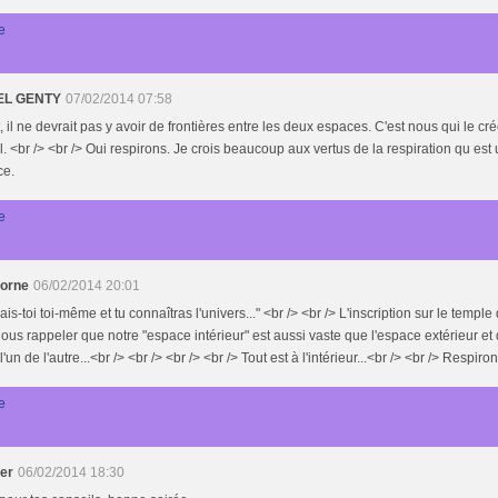
e
EL GENTY
07/02/2014 07:58
t, il ne devrait pas y avoir de frontières entre les deux espaces. C'est nous qui le cr
. <br /> <br /> Oui respirons. Je crois beaucoup aux vertus de la respiration qu est 
ce.
e
corne
06/02/2014 20:01
is-toi toi-même et tu connaîtras l'univers..." <br /> <br /> L'inscription sur le templ
ous rappeler que notre "espace intérieur" est aussi vaste que l'espace extérieur et q
l'un de l'autre...<br /> <br /> <br /> <br /> Tout est à l'intérieur...<br /> <br /> Respirons
e
der
06/02/2014 18:30