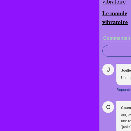
Le monde
vibratoire
Commentair
J
Joëll
Un esp
Répondr
C
Coum
oui, v
une re
"juste"