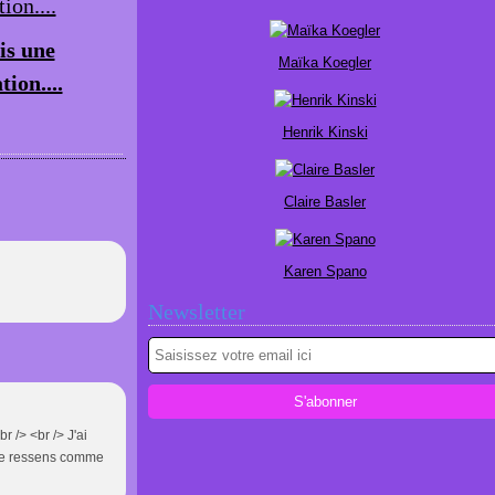
is une
Maïka Koegler
tion....
Henrik Kinski
Claire Basler
Karen Spano
Newsletter
r /> <br /> J'ai
e je ressens comme