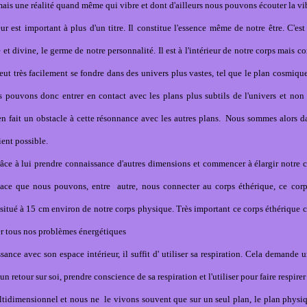
 mais une réalité quand même qui vibre et dont d'ailleurs nous pouvons écouter la vi
ur est important à plus d'un titre. Il constitue l'essence même de notre être. C'est
 et divine, le germe de notre personnalité. Il est à l'intérieur de notre corps mais c
 peut très facilement se fondre dans des univers plus vastes, tel que le plan cosmique
s pouvons donc entrer en contact avec les plans plus subtils de l'univers et non
en fait un obstacle à cette résonnance avec les autres plans. Nous sommes alors 
ent possible.
e à lui prendre connaissance d'autres dimensions et commencer à élargir notre 
pace que nous pouvons, entre autre, nous connecter au corps éthérique, ce corp
t situé à 15 cm environ de notre corps physique. Très important ce corps éthérique 
er tous nos problèmes énergétiques
sance avec son espace intérieur, il suffit d' utiliser sa respiration. Cela demande 
re un retour sur soi, prendre conscience de sa respiration et l'utiliser pour faire respire
ltidimensionnel et nous ne le vivons souvent que sur un seul plan, le plan physi