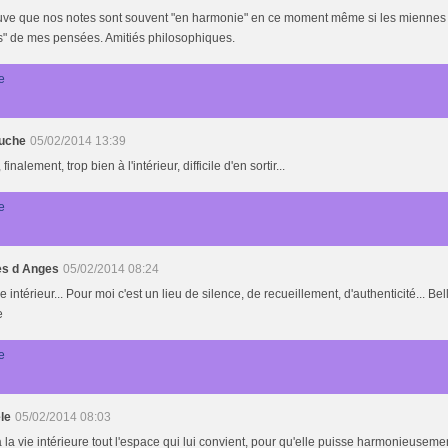
ouve que nos notes sont souvent "en harmonie" en ce moment même si les miennes 
s" de mes pensées. Amitiés philosophiques.
e
uche
05/02/2014 13:39
finalement, trop bien à l'intérieur, difficile d'en sortir...
e
s d Anges
05/02/2014 08:24
 intérieur... Pour moi c'est un lieu de silence, de recueillement, d'authenticité... Be
e
e
le
05/02/2014 08:03
 à la vie intérieure tout l'espace qui lui convient, pour qu'elle puisse harmonieuseme