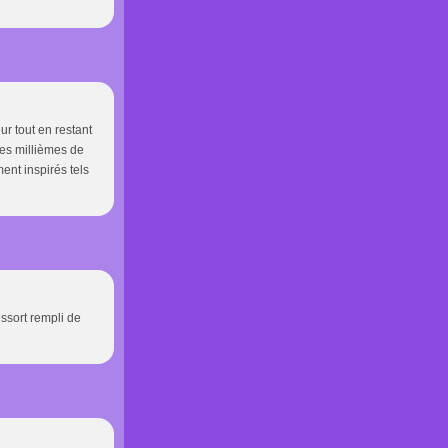
r tout en restant
ues millièmes de
ment inspirés tels
ssort rempli de