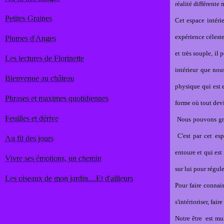
réalité différente
Petites Graines
Cet espace intérie
expérience céleste
Plumes d'Anges
et très souple, il
Les lectures de Florinette
intérieur que nou
Bienvenue au château
physique qui est 
Phrases et maximes quotidiennes
forme où tout devi
Feuilles et dérive
Nous pouvons grâc
C'est par cet es
Au fil des jours
entoure et qui es
Vivre ses émotions, un chemin
sur lui pour régul
Les oiseaux de mon jardin....Et d'ailleurs
Pour faire connais
s'intérioriser, fai
Notre être est mu