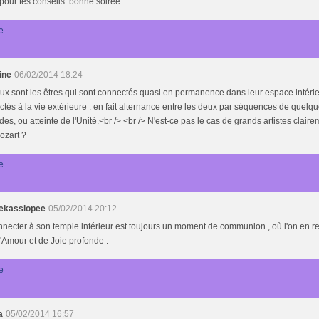
pour tes conseils. bonne soirée
e
ine
06/02/2014 18:24
x sont les êtres qui sont connectés quasi en permanence dans leur espace intérieu
tés à la vie extérieure : en fait alternance entre les deux par séquences de quelq
es, ou atteinte de l'Unité.<br /> <br /> N'est-ce pas le cas de grands artistes claire
ozart ?
e
tekassiopee
05/02/2014 20:12
necter à son temple intérieur est toujours un moment de communion , où l'on en re
'Amour et de Joie profonde .
e
a
05/02/2014 16:57