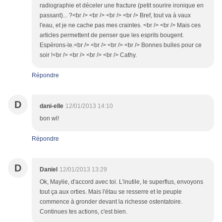
radiographie et déceler une fracture (petit sourire ironique en
passant)... ?<br /> <br /> <br /> <br /> Bref, tout va à vaux
l'eau, et je ne cache pas mes craintes. <br /> <br /> Mais ces
articles permettent de penser que les esprits bougent.
Espérons-le.<br /> <br /> <br /> <br /> Bonnes bulles pour ce
soir !<br /> <br /> <br /> <br /> Cathy.
Répondre
D
dani-elle
12/01/2013 14:10
bon wl!
Répondre
D
Daniel
12/01/2013 13:29
Ok, Maylie, d'accord avec toi. L'inutile, le superflus, envoyons
tout ça aux orties. Mais l'étau se resserre et le peuple
commence à gronder devant la richesse ostentatoire.
Continues tes actions, c'est bien.