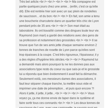
Très bel article.<br /> <br /> <br /> <br /> Ma compagne est
partie quelques jours chez une amie... (enfin, c'est ce qu'elle
dit). Elle est rentrée hier soir avec un sac plein de rondelles
de saucisson... et du bon.<br /> <br /> En fait, son amie a tenu
une boucherie charcuterie dans un quartier très chic de Lyon
pendant près de 35 ans.<br /> <br /> Son mari était au
laboratoire. Ils ont travaillé comme des dingues toute leur vie.
Raymond (son mari) a gardé des relations avec des gens de
sa profession et notamment des grossistes.<br /> <br /> Il se
trouve que l'un de ses amis jette chaque semaine environ 2
tonnes de tranches de rosette de Lyon parce qu'elles sont
trop épaisses à la coupe. C'est très rigoureux, l'épaisseur, il y
a des règles d'hygiène très strictes.<br /> <br /> Raymond lui
a demandé mais alors pourquoi tu ne les donnes pas aux
associations type resto du coeur ou que sais-je et le grossiste
lui a répondu que bien évidemment il avait fait la démarche.
Seulement voilà, ces messieurs dames des associations, il
faut leur séparer chaque tranche, la metttre sous vide et
imprimer une date de péremption... et puis quoi encore ?!
Alors il jette, il jette, il jette...<br /> <br /> <br /> <br /> Vous
voyez ça, ça me donne envie de taper dans le système et
faire sortir tous ces connards.<br /> <br /> Les deux tonnes de
saucisson de Lyon, avec une camionette, je saurais quoi en