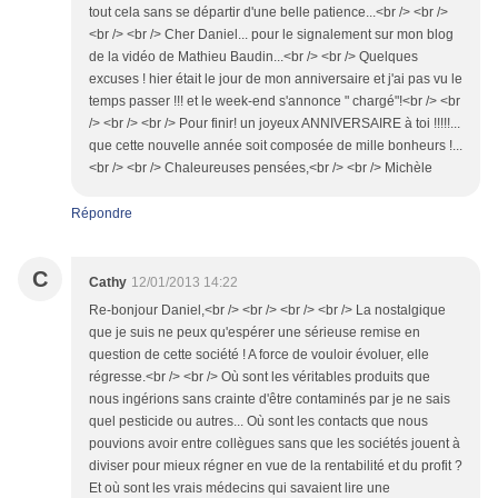
tout cela sans se départir d'une belle patience...<br /> <br />
<br /> <br /> Cher Daniel... pour le signalement sur mon blog
de la vidéo de Mathieu Baudin...<br /> <br /> Quelques
excuses ! hier était le jour de mon anniversaire et j'ai pas vu le
temps passer !!! et le week-end s'annonce " chargé"!<br /> <br
/> <br /> <br /> Pour finir! un joyeux ANNIVERSAIRE à toi !!!!!...
que cette nouvelle année soit composée de mille bonheurs !...
<br /> <br /> Chaleureuses pensées,<br /> <br /> Michèle
Répondre
C
Cathy
12/01/2013 14:22
Re-bonjour Daniel,<br /> <br /> <br /> <br /> La nostalgique
que je suis ne peux qu'espérer une sérieuse remise en
question de cette société ! A force de vouloir évoluer, elle
régresse.<br /> <br /> Où sont les véritables produits que
nous ingérions sans crainte d'être contaminés par je ne sais
quel pesticide ou autres... Où sont les contacts que nous
pouvions avoir entre collègues sans que les sociétés jouent à
diviser pour mieux régner en vue de la rentabilité et du profit ?
Et où sont les vrais médecins qui savaient lire une