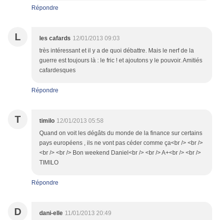
Répondre
L
les cafards
12/01/2013 09:03
très intéressant et il y a de quoi débattre. Mais le nerf de la
guerre est toujours là : le fric ! et ajoutons y le pouvoir. Amitiés
cafardesques
Répondre
T
timilo
12/01/2013 05:58
Quand on voit les dégâts du monde de la finance sur certains
pays européens , ils ne vont pas céder comme ça<br /> <br />
<br /> <br /> Bon weekend Daniel<br /> <br /> A+<br /> <br />
TIMILO
Répondre
D
dani-elle
11/01/2013 20:49