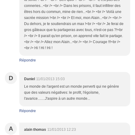
conneries...<br /> <br /> Dans les prisons, il faut infiltrer des
êtres hors du commun, mine de rien...<br /> <br /> Voilà une
sacrée mission !<br /> <br /> Et moi, mon Alain...<br /> <br />
Du dehors, je te soutiendrais un max !<br /> <br /> Je ferai de
gros gâteaux que tu partageras avec tous, n'est-ce pas ?!<br
/> <br /> Il parait qu'en prison, on apprend vite fait le partage.
<br /> <br /> Allez mon Alain...<br /> <br /> Courage !!!<br />
<br /> Hi ! Hi ! Hi !
Répondre
D
Daniel
11/01/2013 15:03
Le monde de l'argent est un monde perverti qui ne génère
que des valeurs négatives: le profit, l'égoïsme,
l'avarice........J'aspire à un autre monde...
Répondre
A
alain thomas
11/01/2013 12:23