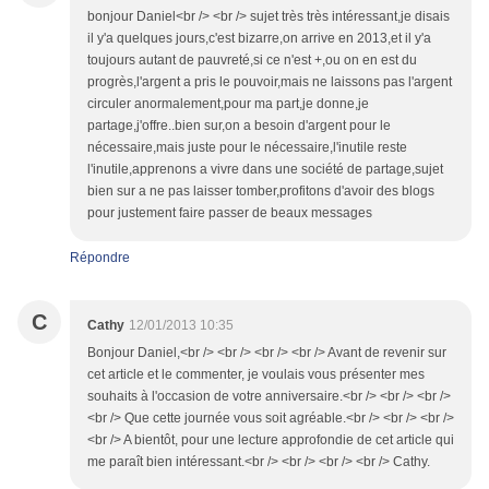
bonjour Daniel<br /> <br /> sujet très très intéressant,je disais
il y'a quelques jours,c'est bizarre,on arrive en 2013,et il y'a
toujours autant de pauvreté,si ce n'est +,ou on en est du
progrès,l'argent a pris le pouvoir,mais ne laissons pas l'argent
circuler anormalement,pour ma part,je donne,je
partage,j'offre..bien sur,on a besoin d'argent pour le
nécessaire,mais juste pour le nécessaire,l'inutile reste
l'inutile,apprenons a vivre dans une société de partage,sujet
bien sur a ne pas laisser tomber,profitons d'avoir des blogs
pour justement faire passer de beaux messages
Répondre
C
Cathy
12/01/2013 10:35
Bonjour Daniel,<br /> <br /> <br /> <br /> Avant de revenir sur
cet article et le commenter, je voulais vous présenter mes
souhaits à l'occasion de votre anniversaire.<br /> <br /> <br />
<br /> Que cette journée vous soit agréable.<br /> <br /> <br />
<br /> A bientôt, pour une lecture approfondie de cet article qui
me paraît bien intéressant.<br /> <br /> <br /> <br /> Cathy.