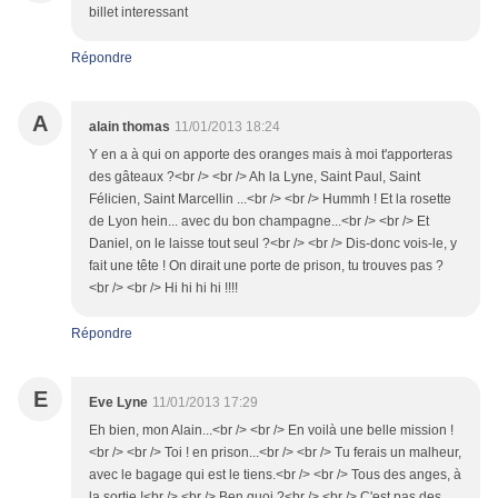
billet interessant
Répondre
A
alain thomas
11/01/2013 18:24
Y en a à qui on apporte des oranges mais à moi t'apporteras
des gâteaux ?<br /> <br /> Ah la Lyne, Saint Paul, Saint
Félicien, Saint Marcellin ...<br /> <br /> Hummh ! Et la rosette
de Lyon hein... avec du bon champagne...<br /> <br /> Et
Daniel, on le laisse tout seul ?<br /> <br /> Dis-donc vois-le, y
fait une tête ! On dirait une porte de prison, tu trouves pas ?
<br /> <br /> Hi hi hi hi !!!!
Répondre
E
Eve Lyne
11/01/2013 17:29
Eh bien, mon Alain...<br /> <br /> En voilà une belle mission !
<br /> <br /> Toi ! en prison...<br /> <br /> Tu ferais un malheur,
avec le bagage qui est le tiens.<br /> <br /> Tous des anges, à
la sortie !<br /> <br /> Ben quoi ?<br /> <br /> C'est pas des