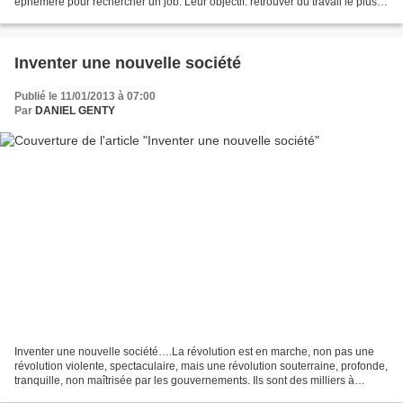
éphémère pour rechercher un job. Leur objectif: retrouver du travail le plus
rapidement possible,...
Inventer une nouvelle société
Publié le 11/01/2013 à 07:00
Par
DANIEL GENTY
Inventer une nouvelle société….La révolution est en marche, non pas une
révolution violente, spectaculaire, mais une révolution souterraine, profonde,
tranquille, non maîtrisée par les gouvernements. Ils sont des milliers à
travers le monde à inventer...