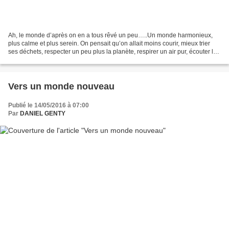
Ah, le monde d’après on en a tous rêvé un peu…..Un monde harmonieux,
plus calme et plus serein. On pensait qu’on allait moins courir, mieux trier
ses déchets, respecter un peu plus la planète, respirer un air pur, écouter le
chant des oiseaux, assis sur...
Vers un monde nouveau
Publié le 14/05/2016 à 07:00
Par
DANIEL GENTY