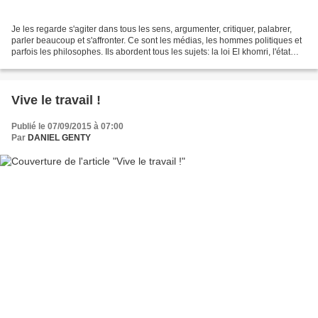
Je les regarde s'agiter dans tous les sens, argumenter, critiquer, palabrer,
parler beaucoup et s'affronter. Ce sont les médias, les hommes politiques et
parfois les philosophes. Ils abordent tous les sujets: la loi El khomri, l'état
d'urgence, les migrants,...
Vive le travail !
Publié le 07/09/2015 à 07:00
Par
DANIEL GENTY