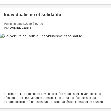
douceur et le dirige vers la terre : pschitt,...
Individualisme et solidarité
Publié le 05/03/2019 à 07:00
Par
DANIEL GENTY
Le climat actuel dans notre pays n’est guère réjouissant : revendications,
délations , racisme, violence dans les rues et sur les réseaux sociaux.
Epoque difficile et à hauts risques. Les inégalités sociales sont de plus en
plus criantes et une frange...