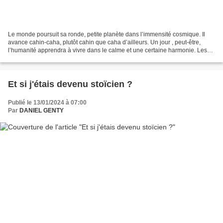
Le monde poursuit sa ronde, petite planète dans l’immensité cosmique. Il
avance cahin-caha, plutôt cahin que caha d’ailleurs. Un jour , peut-être,
l’humanité apprendra à vivre dans le calme et une certaine harmonie. Les
hommes sont loin d’être sages,...
Et si j'étais devenu stoïcien ?
Publié le 13/01/2024 à 07:00
Par
DANIEL GENTY