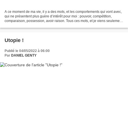
A ce moment de ma vie, il y a des mots, et les comportements qui vont avec,
qui ne présentent plus guère d’intérêt pour moi : pouvoir, compétition,
comparaison, possession, avoir raison. Tous ces mots, et je viens seulement
de m’en rendre compte, contiennent...
Utopie !
Publié le 04/05/2022 à 06:00
Par
DANIEL GENTY