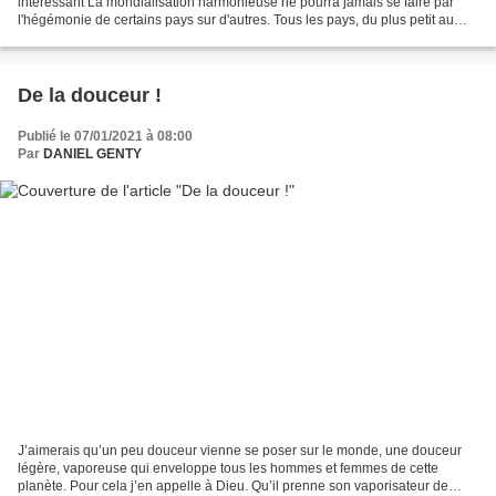
intéressant La mondialisation harmonieuse ne pourra jamais se faire par
l'hégémonie de certains pays sur d'autres. Tous les pays, du plus petit au
plus grand, seront respectés et écoutés....
De la douceur !
Publié le 07/01/2021 à 08:00
Par
DANIEL GENTY
J’aimerais qu’un peu douceur vienne se poser sur le monde, une douceur
légère, vaporeuse qui enveloppe tous les hommes et femmes de cette
planète. Pour cela j’en appelle à Dieu. Qu’il prenne son vaporisateur de