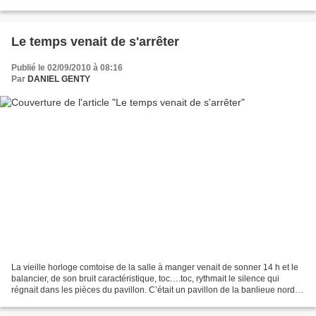
toujours de l’appétit pour m’émerveiller. J’aime...
Le temps venait de s'arrêter
Publié le 02/09/2010 à 08:16
Par
DANIEL GENTY
La vieille horloge comtoise de la salle à manger venait de sonner 14 h et le
balancier, de son bruit caractéristique, toc….toc, rythmait le silence qui
régnait dans les pièces du pavillon. C’était un pavillon de la banlieue nord
de Paris, un pavillon...