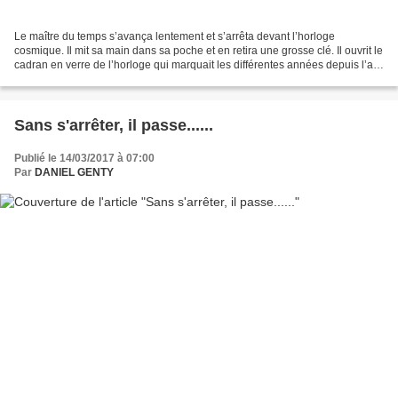
Le maître du temps s’avança lentement et s’arrêta devant l’horloge
cosmique. Il mit sa main dans sa poche et en retira une grosse clé. Il ouvrit le
cadran en verre de l’horloge qui marquait les différentes années depuis l’an
2000. Il déplaça la petite...
Sans s'arrêter, il passe......
Publié le 14/03/2017 à 07:00
Par
DANIEL GENTY