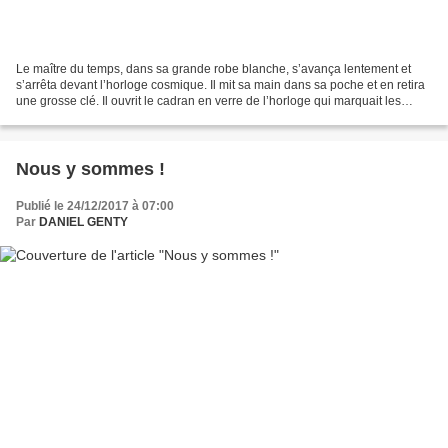
Le maître du temps, dans sa grande robe blanche, s’avança lentement et
s’arrêta devant l’horloge cosmique. Il mit sa main dans sa poche et en retira
une grosse clé. Il ouvrit le cadran en verre de l’horloge qui marquait les
différentes années depuis l’an...
Nous y sommes !
Publié le 24/12/2017 à 07:00
Par
DANIEL GENTY