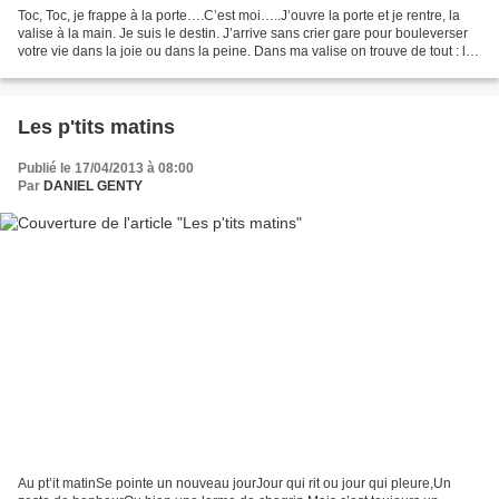
Toc, Toc, je frappe à la porte….C’est moi…..J’ouvre la porte et je rentre, la
valise à la main. Je suis le destin. J’arrive sans crier gare pour bouleverser
votre vie dans la joie ou dans la peine. Dans ma valise on trouve de tout : les
naissances et...
Les p'tits matins
Publié le 17/04/2013 à 08:00
Par
DANIEL GENTY
Au pt’it matinSe pointe un nouveau jourJour qui rit ou jour qui pleure,Un