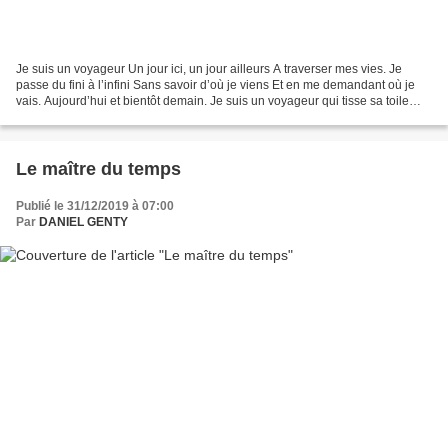
Je suis un voyageur Un jour ici, un jour ailleurs A traverser mes vies. Je
passe du fini à l’infini Sans savoir d’où je viens Et en me demandant où je
vais. Aujourd’hui et bientôt demain. Je suis un voyageur qui tisse sa toile
Vagabond des étoiles. Je...
Le maître du temps
Publié le 31/12/2019 à 07:00
Par
DANIEL GENTY