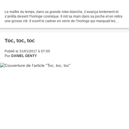
Le maître du temps, dans sa grande robe blanche, s’avança lentement et
s’arrêta devant l’horloge cosmique. Il mit sa main dans sa poche et en retira
une grosse clé. Il ouvrit le cadran en verre de l’horloge qui marquait les
différentes années depuis l’an...
Toc, toc, toc
Publié le 31/01/2017 à 07:00
Par
DANIEL GENTY