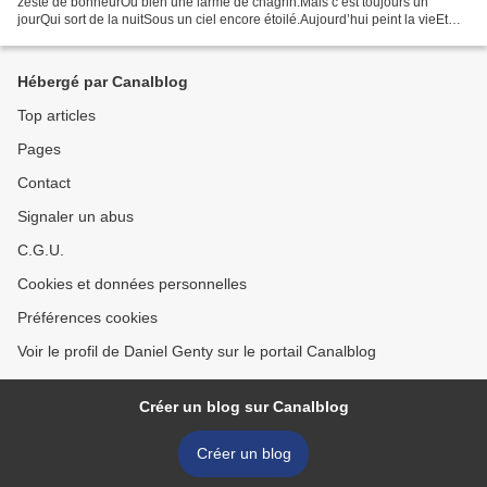
zeste de bonheurOu bien une larme de chagrin.Mais c’est toujours un
jourQui sort de la nuitSous un ciel encore étoilé.Aujourd’hui peint la vieEt
deviendra demain.Le temps tourne...
Hébergé par Canalblog
Top articles
Pages
Contact
Signaler un abus
C.G.U.
Cookies et données personnelles
Préférences cookies
Voir le profil de Daniel Genty sur le portail Canalblog
Créer un blog sur Canalblog
Créer un blog