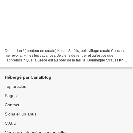
Dobar dan ! ( bonjour en croate) Kastel Stafilic, petit village croate Coucou,
me revoilà. Finies les vacances. Je viens de rentrer et qu’est ce que
j’apprends ? Que la Grèce est au bord de la faillite, Dominique Strauss Khan
est à nouveau convoqué par...
Hébergé par Canalblog
Top articles
Pages
Contact
Signaler un abus
C.G.U.
Cookies et données personnelles