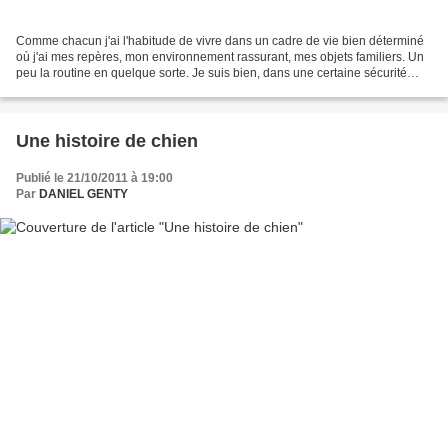
Comme chacun j'ai l'habitude de vivre dans un cadre de vie bien déterminé
où j'ai mes repères, mon environnement rassurant, mes objets familiers. Un
peu la routine en quelque sorte. Je suis bien, dans une certaine sécurité
mais j'ai tendance à m'endormir...
Une histoire de chien
Publié le 21/10/2011 à 19:00
Par
DANIEL GENTY