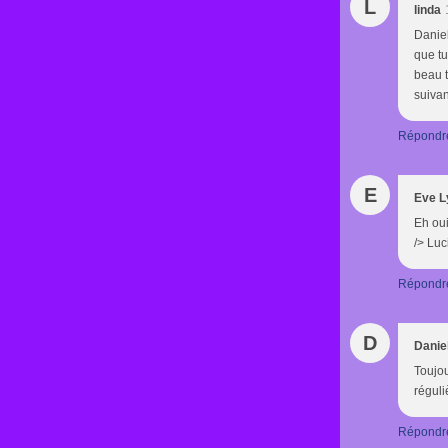
L
linda
Daniel
que tu
beau t
suivan
Répondr
E
Eve L
Eh oui
/> Luc
Répondr
D
Danie
Toujou
réguli
Répondr