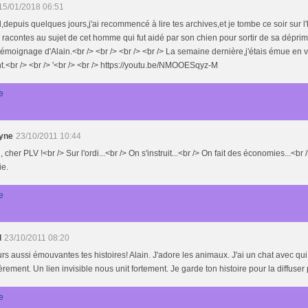
15/01/2018 06:51
,depuis quelques jours,j'ai recommencé à lire tes archives,et je tombe ce soir sur l'
 racontes au sujet de cet homme qui fut aidé par son chien pour sortir de sa déprime,
émoignage d'Alain.<br /> <br /> <br /> <br /> La semaine dernière,j'étais émue en v
t.<br /> <br /> '<br /> <br /> https://youtu.be/NMOOESqyz-M
e
yne
23/10/2011 10:44
, cher PLV !<br /> Sur l'ordi...<br /> On s'instruit...<br /> On fait des économies...<br 
ie.
e
l
23/10/2011 08:20
rs aussi émouvantes tes histoires! Alain. J'adore les animaux. J'ai un chat avec q
èrement. Un lien invisible nous unit fortement. Je garde ton histoire pour la diffuser 
e