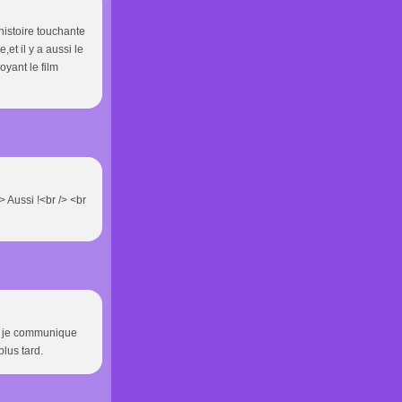
histoire touchante
et il y a aussi le
oyant le film
/> Aussi !<br /> <br
ui je communique
plus tard.