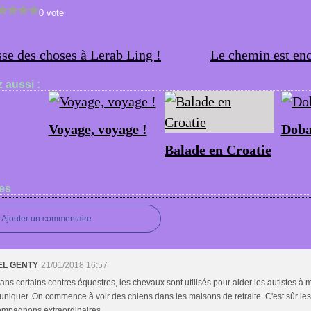
0 vote
asse des choses à Lerab Ling !
Le chemin est enco
 aussi :
Voyage, voyage !
Doba
Balade en Croatie
es
Ajouter un commentaire
EL GENTY
21/01/2018 16:57
ans certains centres équestres, les chevaux sont utilisés pour aider les autistes à 
iquer. On commence à voir des chiens dans les maisons de retraite. C'est sûr le
ompagnons extraordinaires.