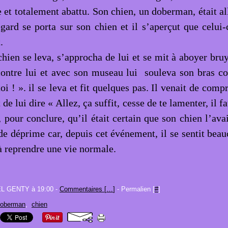
te et totalement abattu. Son chien, un doberman, était 
gard se porta sur son chien et il s’aperçut que celui-c
.
chien se leva, s’approcha de lui et se mit à aboyer br
 contre lui et avec son museau lui souleva son bras 
toi ! ». il se leva et fit quelques pas. Il venait de com
 de lui dire « Allez, ça suffit, cesse de te lamenter, il f
 pour conclure, qu’il était certain que son chien l’avai
 de déprime car, depuis cet événement, il se sentit bea
reprendre une vie normale.
EL GENTY à 19:00 -
Commentaires [
…
]
- Permalien [
#
]
oberman
,
chien