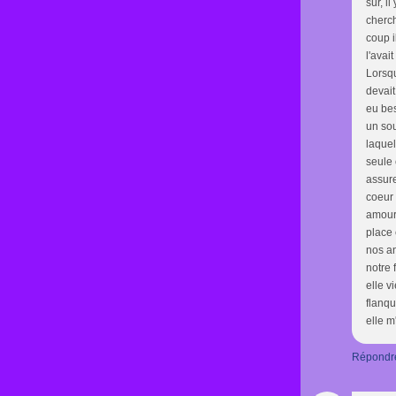
sûr, i
cherch
coup i
l'avai
Lorsqu
devait
eu bes
un sou
laquel
seule 
assure
coeur 
amour
place 
nos an
notre 
elle v
flanqu
elle m'
Répondr