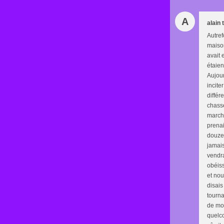
A
alain
Autref
maison
avait 
étaien
Aujour
incite
différ
chasse
marche
prenai
douze 
jamais
vendra
obéiss
et nou
disais
tourna
de mon
quelco