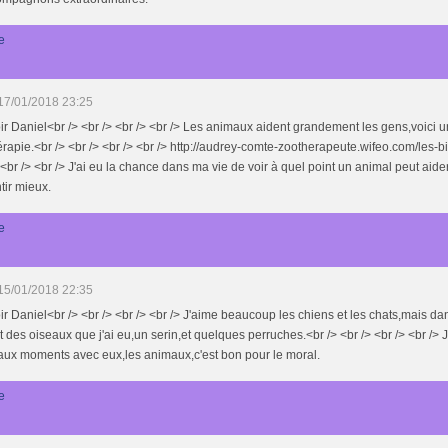
e
17/01/2018 23:25
r Daniel<br /> <br /> <br /> <br /> Les animaux aident grandement les gens,voici un
rapie.<br /> <br /> <br /> <br /> http://audrey-comte-zootherapeute.wifeo.com/les-bi
 <br /> <br /> J'ai eu la chance dans ma vie de voir à quel point un animal peut aid
tir mieux.
e
15/01/2018 22:35
r Daniel<br /> <br /> <br /> <br /> J'aime beaucoup les chiens et les chats,mais da
t des oiseaux que j'ai eu,un serin,et quelques perruches.<br /> <br /> <br /> <br /> J
aux moments avec eux,les animaux,c'est bon pour le moral.
e