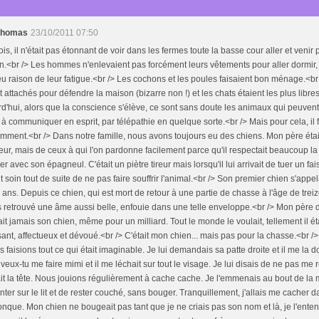
 thomas
23/10/2011 07:50
ois, il n'était pas étonnant de voir dans les fermes toute la basse cour aller et venir 
.<br /> Les hommes n'enlevaient pas forcément leurs vêtements pour aller dormir,
eu raison de leur fatigue.<br /> Les cochons et les poules faisaient bon ménage.<br
t attachés pour défendre la maison (bizarre non !) et les chats étaient les plus libr
d'hui, alors que la conscience s'élève, ce sont sans doute les animaux qui peuven
r à communiquer en esprit, par télépathie en quelque sorte.<br /> Mais pour cela, il 
emment.<br /> Dans notre famille, nous avons toujours eu des chiens. Mon père était
ur, mais de ceux à qui l'on pardonne facilement parce qu'il respectait beaucoup la 
r avec son épagneul. C'était un piètre tireur mais lorsqu'il lui arrivait de tuer un fais
t soin tout de suite de ne pas faire souffrir l'animal.<br /> Son premier chien s'appela
ans. Depuis ce chien, qui est mort de retour à une partie de chasse à l'âge de treize
 retrouvé une âme aussi belle, enfouie dans une telle enveloppe.<br /> Mon père di
it jamais son chien, même pour un milliard. Tout le monde le voulait, tellement il étai
ant, affectueux et dévoué.<br /> C'était mon chien... mais pas pour la chasse.<br />
s faisions tout ce qui était imaginable. Je lui demandais sa patte droite et il me la do
 veux-tu me faire mimi et il me léchait sur tout le visage. Je lui disais de ne pas me r
it la tête. Nous jouions régulièrement à cache cache. Je l'emmenais au bout de la m
ter sur le lit et de rester couché, sans bouger. Tranquillement, j'allais me cacher 
nque. Mon chien ne bougeait pas tant que je ne criais pas son nom et là, je l'enten