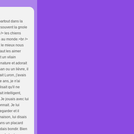
partout dans la
 souvent la gnole
 /> les chiens
es au monde.<br />
t le mieux nous
faut les aimer
 un vilain
nature et adorait
an ou un lièvre, il
it Luron, j'avais
 ans, je n'ai
sait qu'il ne
t intelligent,
 Je jouais avec lui
nnait. Je lui
egarder et il
aison, lui disais
dans un placard
dais bondir. Bien