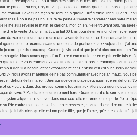
l y avait la récompense au bout mais mes parents et mes frères se marraient parce 
ait de partout. Parfois, il n'y arrivait pas, alors je l'aidais quand il ne passait pas tro
l me trouvait. Il avait une façon de remuer la queue... irrésistible.<br /> Quand il es
t euthanasié pour ne pas nous faire de peine et l'avait fait enterrer dans notre ma
e je me suis réveillé le matin, je cherchai mon chien. Ne le trouvant pas, ma mère 
 me dire la vérité. J'ai pris ma 2cv, ai fait 60 kms pour déterrer mon chien et le regard
oin de voir mes morts, tous mes morts, avant de les enterrer. C'est un attachement 
lagement et une reconnaissance, une sorte de gratitude.<br /> Aujourd'hui, j'ai un
le je corresponds beaucoup. Comme je vis seul et que je n'ai plus personne en Fra
compagnie. Nous avons appris l'un l'autre à communiquer en esprit, cette fois-ci. J
r que lorsque vous entretenez avec un chat des relations télépathiques en lui don
l'amour dont il a besoin, c'est extraordinaire car il entend et il est si heureux de v
.<br /> Nous avons l'habitude de ne pas communiquer avec nos animaux. Nous pe
est en dehors de la maison. Bien sûr que cette place peut aussi être en dehors. N'
cêtres vivaient dans des grottes, comme les animaux. Alors pourquoi ne pas les inv
façon de vivre ? Ma chatte est entièrement libre. Quand je rentre le soir, si je me tro
ient systématiquement se lover dans mon cou, elle ronronne et me parle. Je lui répo
e sa tête contre mon cou et se frotte en caresses et je l'entends me dire au-delà 
aime. je lui dis alors qu'elle est ma petite fille, que je l'aime, qu'elle est jolie, très joli
e