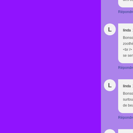
Répondr
L
linda
Bonsoi
zoothé
<br />
se sen
Répondr
L
linda
Bonsoi
surtou
de be
Répondr