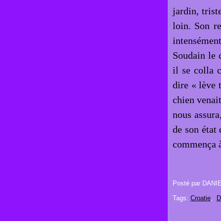
jardin, tris
loin. Son re
intensément
Soudain le 
il se colla
dire « lève 
chien venait
nous assura,
de son état
commença à 
Posté par DANI
Tags:
Croatie
,
D