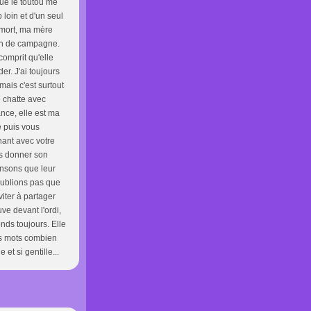
que le toutou me
p loin et d'un seul
t mort, ma mère
ison de campagne.
comprit qu'elle
er. J'ai toujours
mais c'est surtout
e chatte avec
nce, elle est ma
e puis vous
nant avec votre
ous donner son
nsons que leur
oublions pas que
iter à partager
uve devant l'ordi,
nds toujours. Elle
des mots combien
e et si gentille...