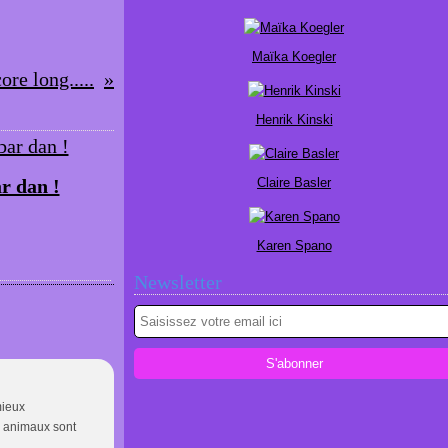
Maïka Koegler
re long.....
Henrik Kinski
r dan !
Claire Basler
Karen Spano
Newsletter
mieux
s animaux sont