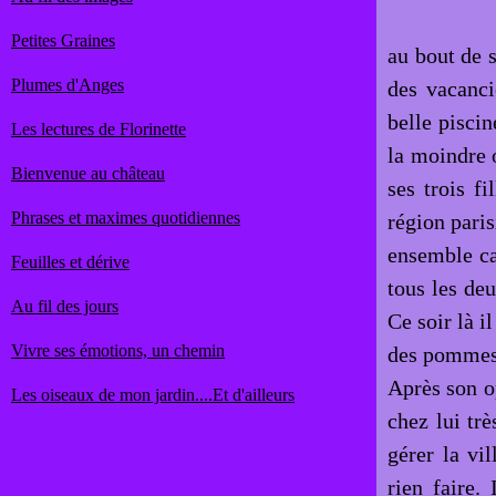
Petites Graines
au bout de s
Plumes d'Anges
des vacancie
belle piscin
Les lectures de Florinette
la moindre 
Bienvenue au château
ses trois f
Phrases et maximes quotidiennes
région paris
ensemble ca
Feuilles et dérive
tous les de
Au fil des jours
Ce soir là i
Vivre ses émotions, un chemin
des pommes d
Après son op
Les oiseaux de mon jardin....Et d'ailleurs
chez lui trè
gérer la vil
rien faire.