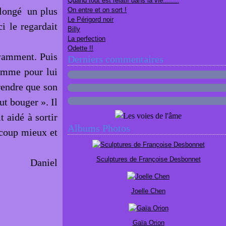
Quand tout est relatif dans la vie........
allongé un plus
On entre et on sort !
Le Périgord noir
i le regardait
Billy
La perfection
Odette !!
uyamment. Puis
Derniers commentaires
comme pour lui
prendre que son
aut bouger ». Il
t aidé à sortir
Albums Photos
ucoup mieux et
Sculptures de Françoise Desbonnet
Daniel
Joelle Chen
Gaïa Orion