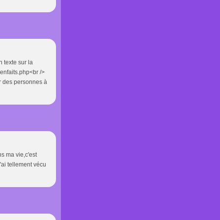
 texte sur la
enfaits.php<br />
er des personnes à
ns ma vie,c'est
'ai tellement vécu