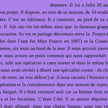
demeure. Il lui a fallu 20 an
on projet. Il dispose, au sein de sa maison, de 10 studi
rs. C’est un bâtisseur. Il a construit, au pied de sa v
e. Il fait son vin lui-même ainsi que la fameuse grappa
occasion. Sa vie se partage désormais entre la France
illes dont l’une fut Miss France en 1997) et la Croat
ienne, six mois au bord de la mer. Il nous arrivait souv
r nous avions un point commun qui nous rapprochait 
ux, subi une opération à cœur ouvert et dans le même hô
l nous avait invités à dîner( une spécialité croate : du c
e terre, un vrai délice!) et il nous raconta l’histoire 
ération et la convalescence dans une maison de repos, i
s fatigué. Il s’était retrouvé seul car sa femme était 
la et les locations. C’était l’été. Il se sentait déprim
 Il était allongé, dans une chaise longue, sous son ce