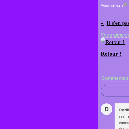
Vous aimez ?
Il s'en p
Vous aimerez
Retour !
Commentair
D
DANI
Oui. D
commun
des c