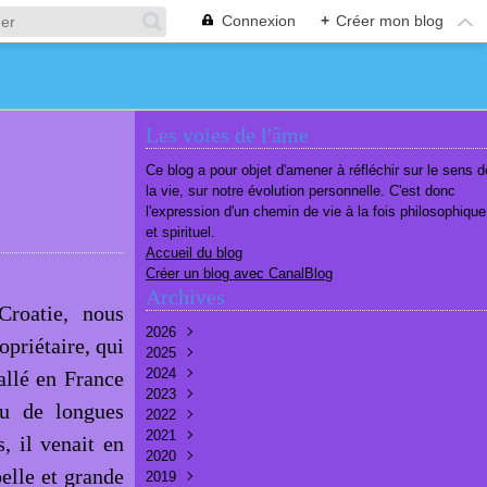
Connexion
+
Créer mon blog
Les voies de l'âme
Ce blog a pour objet d'amener à réfléchir sur le sens d
la vie, sur notre évolution personnelle. C'est donc
l'expression d'un chemin de vie à la fois philosophique
et spirituel.
Accueil du blog
Créer un blog avec CanalBlog
Archives
roatie, nous
2026
opriétaire, qui
2025
Août
(1)
2024
Juillet
Décembre
(6)
(7)
stallé en France
2023
Juin
Novembre
Décembre
(7)
(6)
(10)
cu de longues
2022
Mai
Octobre
Novembre
Décembre
(7)
(7)
(9)
(9)
2021
Avril
Septembre
Octobre
Novembre
Décembre
(6)
(8)
(9)
(3)
(7)
, il venait en
2020
Mars
Août
Septembre
Octobre
Septembre
Décembre
(6)
(6)
(9)
(10)
(8)
(3)
elle et grande
2019
Février
Juillet
Août
Septembre
Août
Novembre
Décembre
(7)
(8)
(8)
(8)
(9)
(9)
(9)