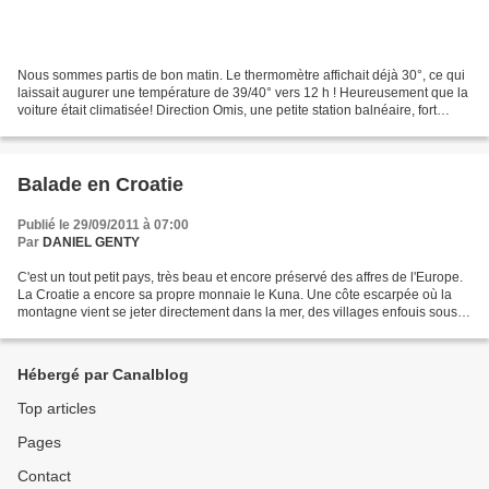
Nous sommes partis de bon matin. Le thermomètre affichait déjà 30°, ce qui
laissait augurer une température de 39/40° vers 12 h ! Heureusement que la
voiture était climatisée! Direction Omis, une petite station balnéaire, fort
charmante, située à une...
Balade en Croatie
Publié le 29/09/2011 à 07:00
Par
DANIEL GENTY
C'est un tout petit pays, très beau et encore préservé des affres de l'Europe.
La Croatie a encore sa propre monnaie le Kuna. Une côte escarpée où la
montagne vient se jeter directement dans la mer, des villages enfouis sous
les pins, une eau turquoise...
Hébergé par Canalblog
Top articles
Pages
Contact