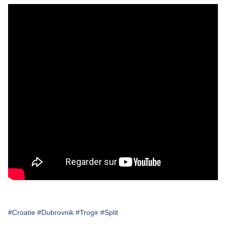
#Croatie
#Dubrovnik
#Trogir
#Split