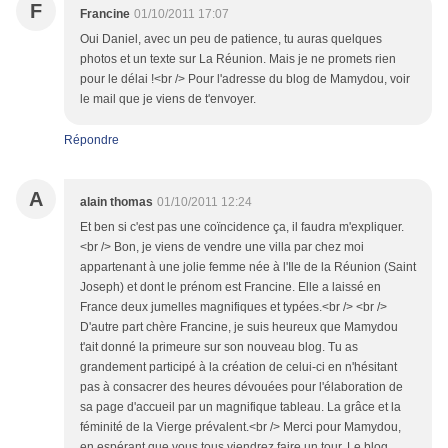
F
Francine
01/10/2011 17:07
Oui Daniel, avec un peu de patience, tu auras quelques
photos et un texte sur La Réunion. Mais je ne promets rien
pour le délai !<br /> Pour l'adresse du blog de Mamydou, voir
le mail que je viens de t'envoyer.
Répondre
A
alain thomas
01/10/2011 12:24
Et ben si c'est pas une coïncidence ça, il faudra m'expliquer.
<br /> Bon, je viens de vendre une villa par chez moi
appartenant à une jolie femme née à l'Ile de la Réunion (Saint
Joseph) et dont le prénom est Francine. Elle a laissé en
France deux jumelles magnifiques et typées.<br /> <br />
D'autre part chère Francine, je suis heureux que Mamydou
t'ait donné la primeure sur son nouveau blog. Tu as
grandement participé à la création de celui-ci en n'hésitant
pas à consacrer des heures dévouées pour l'élaboration de
sa page d'accueil par un magnifique tableau. La grâce et la
féminité de la Vierge prévalent.<br /> Merci pour Mamydou,
en espérant que vous tous viendrez faire un tour. Le blog