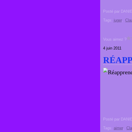
Posté par DANI
Tags:
juger
,
Cla
Vous aimez ?
4 juin 2011
RÉAPP
Posté par DANI
Tags:
aimer
,
Cl