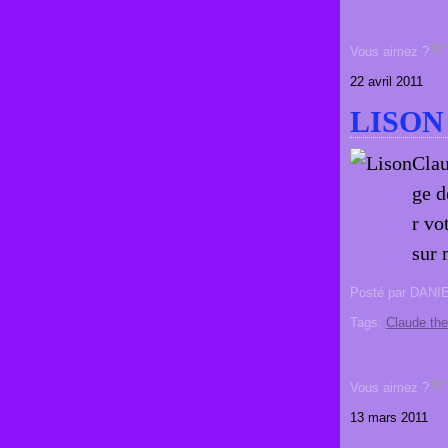
Vous aimez ?
22 avril 2011
LISON
Clau
ge d
r vo
sur 
Posté par DANI
Tags:
Claude th
Vous aimez ?
13 mars 2011