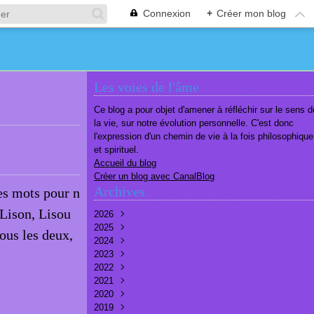
Connexion
+
Créer mon blog
Les voies de l'âme
Ce blog a pour objet d'amener à réfléchir sur le sens d
la vie, sur notre évolution personnelle. C'est donc
l'expression d'un chemin de vie à la fois philosophique
et spirituel.
Accueil du blog
Créer un blog avec CanalBlog
Archives
es mots pour n
 Lison, Lisou
2026
2025
Août
(1)
ous les deux,
2024
Juillet
Décembre
(6)
(7)
2023
Juin
Novembre
Décembre
(7)
(6)
(10)
2022
Mai
Octobre
Novembre
Décembre
(7)
(7)
(9)
(9)
2021
Avril
Septembre
Octobre
Novembre
Décembre
(6)
(8)
(9)
(3)
(7)
2020
Mars
Août
Septembre
Octobre
Septembre
Décembre
(6)
(6)
(9)
(10)
(8)
(3)
2019
Février
Juillet
Août
Septembre
Août
Novembre
Décembre
(7)
(8)
(8)
(8)
(9)
(9)
(9)