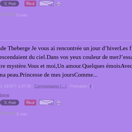
0 vote
de Theberge Je vous ai rencontrée un jour d’hiverLes f
escendaient du ciel.Dans vos yeux couleur de merJ’ess
tre mystère.Vous et moi,Un amour.Quelques émoisAvec 
ma peau.Princesse de mes joursComme...
EL GENTY à 07:00 -
Commentaires [
…
]
- Permalien [
#
]
eberge
0 vote