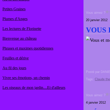
Petites Graines
Vous aimez ?
Plumes d'Anges
20 janvier 2012
VOUS 
Les lectures de Florinette
Bienvenue au château
Phrases et maximes quotidiennes
Feuilles et dérive
Au fil des jours
Posté par DANI
Vivre ses émotions, un chemin
Tags:
Claude th
Les oiseaux de mon jardin....Et d'ailleurs
Vous aimez ?
4 janvier 2012