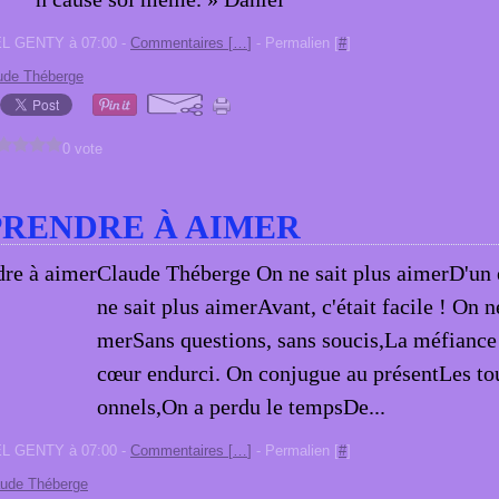
EL GENTY à 07:00 -
Commentaires [
…
]
- Permalien [
#
]
ude Théberge
0 vote
RENDRE À AIMER
Claude Théberge On ne sait plus aimerD'un 
ne sait plus aimerAvant, c'était facile ! On ne
merSans questions, sans soucis,La méfiance
cœur endurci. On conjugue au présentLes to
onnels,On a perdu le tempsDe...
EL GENTY à 07:00 -
Commentaires [
…
]
- Permalien [
#
]
aude Théberge