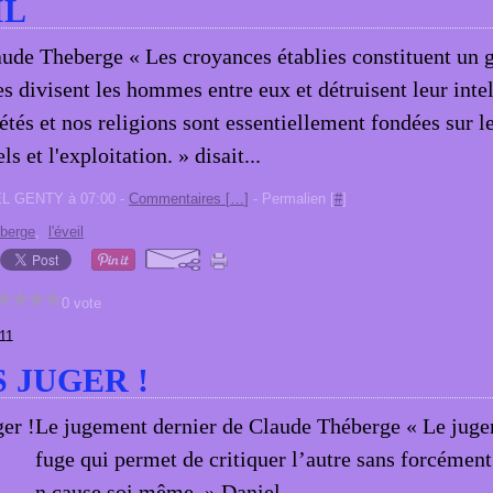
IL
ude Theberge « Les croyances établies constituent un g
es divisent les hommes entre eux et détruisent leur inte
étés et nos religions sont essentiellement fondées sur l
els et l'exploitation. » disait...
EL GENTY à 07:00 -
Commentaires [
…
]
- Permalien [
#
]
eberge
,
l'éveil
0 vote
11
S JUGER !
Le jugement dernier de Claude Théberge « Le juge
fuge qui permet de critiquer l’autre sans forcément
n cause soi même. » Daniel