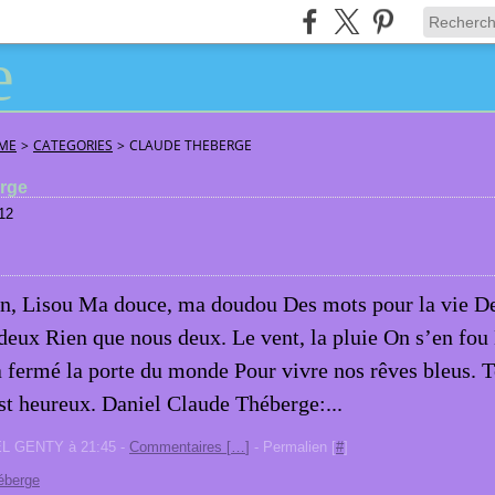
ÂME
>
CATEGORIES
>
CLAUDE THEBERGE
erge
12
n, Lisou Ma douce, ma doudou Des mots pour la vie D
deux Rien que nous deux. Le vent, la pluie On s’en fou
 fermé la porte du monde Pour vivre nos rêves bleus. T
st heureux. Daniel Claude Théberge:...
EL GENTY à 21:45 -
Commentaires [
…
]
- Permalien [
#
]
éberge