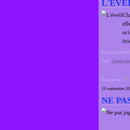
L'ÉVE
Cla
ell
oci
éri
Posté par DANI
Tags:
Claude th
Vous aimez ?
13 septembre 20
NE PA