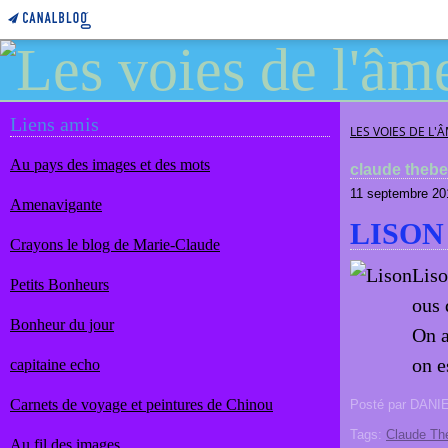
Liens amis
LES VOIES DE L'
Au pays des images et des mots
claude theb
11 septembre 20
Amenavigante
LISON
Crayons le blog de Marie-Claude
Liso
Petits Bonheurs
ous 
Bonheur du jour
On a
on e
capitaine echo
Carnets de voyage et peintures de Chinou
Posté par DANI
Tags:
Claude Th
Au fil des images