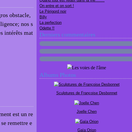
Quand tout est relatif dans la vie........
On entre et on sort !
Le Périgord noir
ros obstacle,
Billy
La perfection
lligence; nos s
Odette !!
es intérêts mat
Derniers commentaires
Albums Photos
Sculptures de Françoise Desbonnet
Joelle Chen
ment est un re
 se remettre e
Gaïa Orion