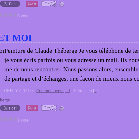
0 vote
ET MOI
Peinture de Claude Théberge Je vous téléphone de t
je vous écris parfois ou vous adresse un mail. Ils nou
me de nous rencontrer. Nous passons alors, ensembl
de partage et d’échanges, une façon de mieux nous co
EL GENTY à 07:00 -
Commentaires [
…
]
- Permalien [
#
]
eberge
0 vote