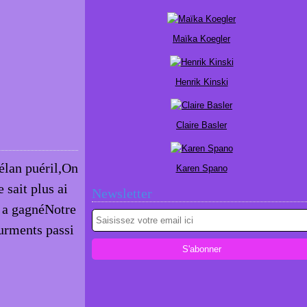
Maïka Koegler
Henrik Kinski
Claire Basler
élan puéril,On
Karen Spano
 sait plus ai
Newsletter
 a gagnéNotre
urments passi