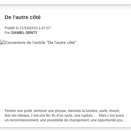
maîtres. Elle me les envoie...
De l'autre côté
Publié le 21/10/2010 à 07:57
Par
DANIEL GENTY
Fermer une porte, terminer une phrase, éteindre la lumière, partir, mourir,
tirer les rideaux, c’est une fin, fin d’un cycle, une rupture….. Mais c’est aussi
un recommencement, une possibilité de changement, une opportunité pour
rebondir. En fait il n’y...