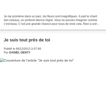
Je me promène dans un parc, les fleurs sont magnifiques. A part le chant
des oiseaux, un profond silence règne. Vous ne pouvez imaginer comme
c’est beau. C’est une grande chance pour nous de vivre cela. Rien à voir
avec la terre. Tout est plus léger,...
Je suis tout près de toi
Publié le 06/12/2013 à 07:00
Par
DANIEL GENTY