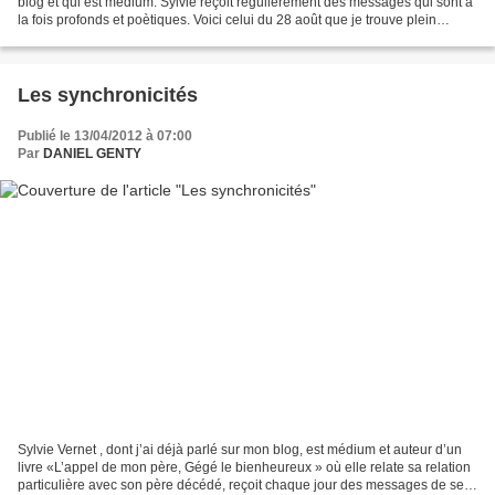
blog et qui est médium. Sylvie reçoit régulièrement des messages qui sont à
la fois profonds et poètiques. Voici celui du 28 août que je trouve plein
d'espoir. Amenons à nous...
Les synchronicités
Publié le 13/04/2012 à 07:00
Par
DANIEL GENTY
Sylvie Vernet , dont j’ai déjà parlé sur mon blog, est médium et auteur d’un
livre «L’appel de mon père, Gégé le bienheureux » où elle relate sa relation
particulière avec son père décédé, reçoit chaque jour des messages de ses