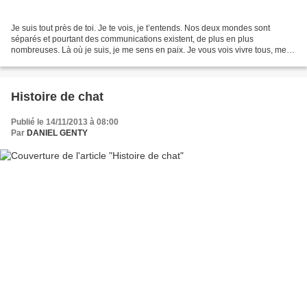
Je suis tout près de toi. Je te vois, je t’entends. Nos deux mondes sont
séparés et pourtant des communications existent, de plus en plus
nombreuses. Là où je suis, je me sens en paix. Je vous vois vivre tous, mes
enfants, mon mari, toi et ta famille....
Histoire de chat
Publié le 14/11/2013 à 08:00
Par
DANIEL GENTY