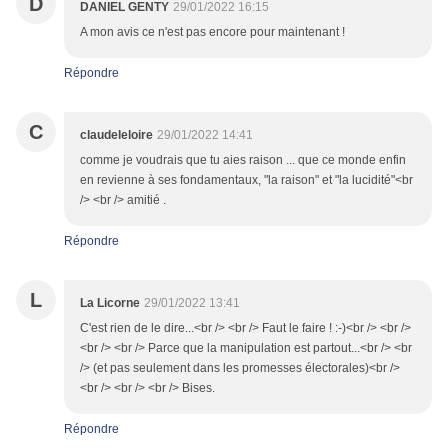
D
DANIEL GENTY
29/01/2022 16:15
A mon avis ce n'est pas encore pour maintenant !
Répondre
C
claudeleloire
29/01/2022 14:41
comme je voudrais que tu aies raison ... que ce monde enfin
en revienne à ses fondamentaux, "la raison" et "la lucidité"<br
/> <br /> amitié .
Répondre
L
La Licorne
29/01/2022 13:41
C'est rien de le dire...<br /> <br /> Faut le faire ! :-)<br /> <br />
<br /> <br /> Parce que la manipulation est partout...<br /> <br
/> (et pas seulement dans les promesses électorales)<br />
<br /> <br /> <br /> Bises.
Répondre