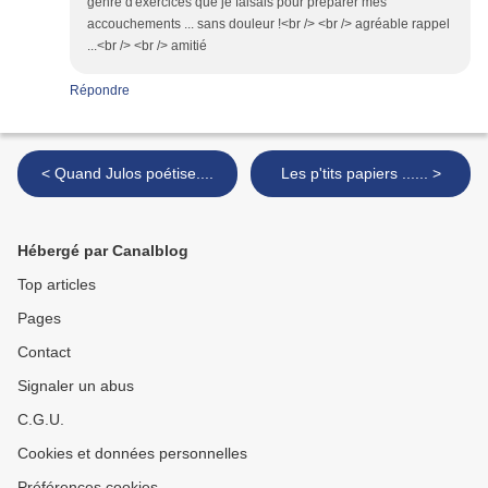
genre d'exercices que je faisais pour préparer mes
accouchements ... sans douleur !<br /> <br /> agréable rappel
...<br /> <br /> amitié
Répondre
< Quand Julos poétise....
Les p'tits papiers ...... >
Hébergé par Canalblog
Top articles
Pages
Contact
Signaler un abus
C.G.U.
Cookies et données personnelles
Préférences cookies