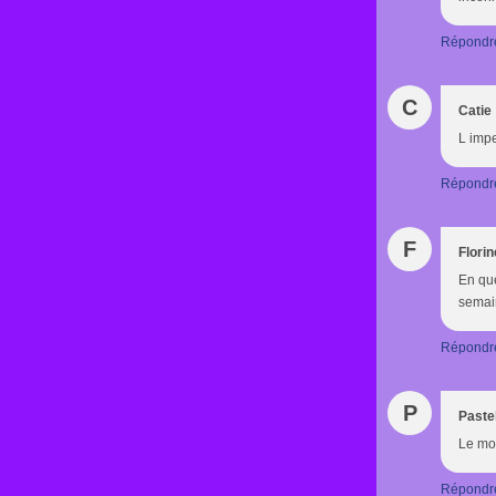
Répondr
C
Catie
L imp
Répondr
F
Florin
En que
semai
Répondr
P
Paste
Le mon
Répondr