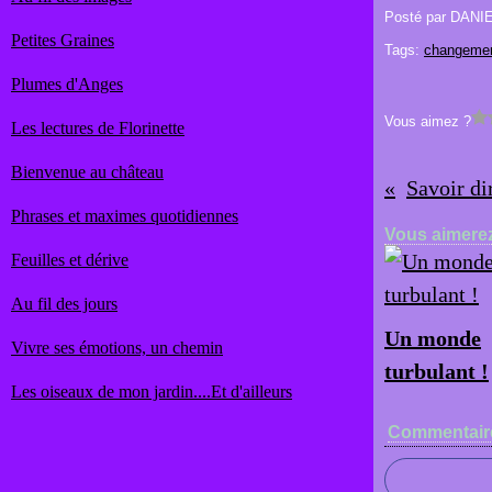
Posté par DANI
Petites Graines
Tags:
changeme
Plumes d'Anges
Vous aimez ?
Les lectures de Florinette
Bienvenue au château
Savoir dir
Phrases et maximes quotidiennes
Vous aimerez
Feuilles et dérive
Au fil des jours
Un monde
Vivre ses émotions, un chemin
turbulant !
Les oiseaux de mon jardin....Et d'ailleurs
Commentair