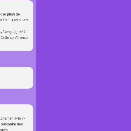
pose plein de
était...Les piliers
py?language=fr#t-
/> Cette conférence
rachement !<br />
la rencontre des
itiés.