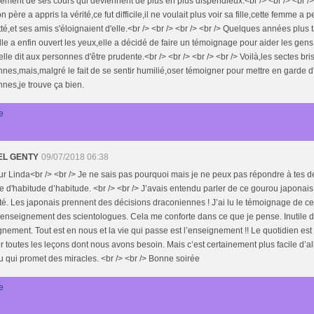
ment de ses cours qui deviennent de plus en plus dispendieux.<br /> <br /> <br /> 
on père a appris la vérité,ce fut difficile,il ne voulait plus voir sa fille,cette femme a
itté,et ses amis s'éloignaient d'elle.<br /> <br /> <br /> <br /> Quelques années plus
lle a enfin ouvert les yeux,elle a décidé de faire un témoignage pour aider les gens,e
elle dit aux personnes d'être prudente.<br /> <br /> <br /> <br /> Voilà,les sectes br
nes,mais,malgré le fait de se sentir humilié,oser témoigner pour mettre en garde d
nes,je trouve ça bien.
e
EL GENTY
09/07/2018 06:38
r Linda<br /> <br /> Je ne sais pas pourquoi mais je ne peux pas répondre à tes 
d'habitude d’habitude. <br /> <br /> J’avais entendu parler de ce gourou japonais 
é. Les japonais prennent des décisions draconiennes ! J’ai lu le témoignage de c
l’enseignement des scientologues. Cela me conforte dans ce que je pense. Inutile d
nement. Tout est en nous et la vie qui passe est l’enseignement !! Le quotidien est
 toutes les leçons dont nous avons besoin. Mais c’est certainement plus facile d’al
 qui promet des miracles. <br /> <br /> Bonne soirée
e