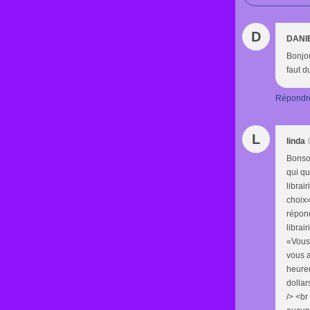
D
DANI
Bonjou
faut d
Répondr
L
linda
Bonsoi
qui qu
librai
choix»
répond
librai
«Vous,
vous a
heure
dollar
/> <br