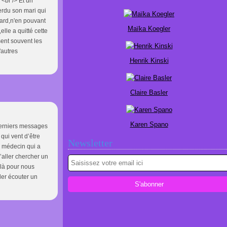
<br /> Et un
 perdu son mari qui
 tard,n'en pouvant
Maïka Koegler
lle a quitté cette
isent souvent les
'autres
Henrik Kinski
Claire Basler
Karen Spano
derniers messages
qui vent d’être
Newsletter
e médecin qui a
’aller chercher un
 là pour nous
ler écouter un