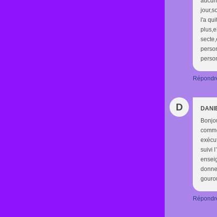
aucune
jour,s
l'a qu
plus,e
secte,
person
person
Répondr
D
DANI
Bonjou
comme 
exécut
suivi 
enseig
donner
gourou
Répondr