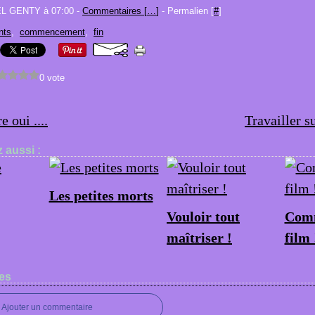
EL GENTY à 07:00 -
Commentaires [
…
]
- Permalien [
#
]
nts
,
commencement
,
fin
0 vote
e oui ....
Travailler 
 aussi :
Les petites morts
Vouloir tout
Comm
maîtriser !
film 
es
Ajouter un commentaire