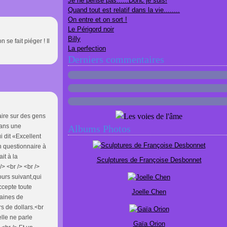
Je ne pense pas......Donc je suis!
Quand tout est relatif dans la vie........
On entre et on sort !
Le Périgord noir
Billy
se fait piéger ! Il
La perfection
Derniers commentaires
aire sur des gens
dans une
Albums Photos
i dit «Excellent
n questionnaire à
it à la
Sculptures de Françoise Desbonnet
/> <br /> <br />
urs suivant,qui
ccepte toute
Joelle Chen
taines de
rs de dollars.<br
elle ne parle
Gaïa Orion