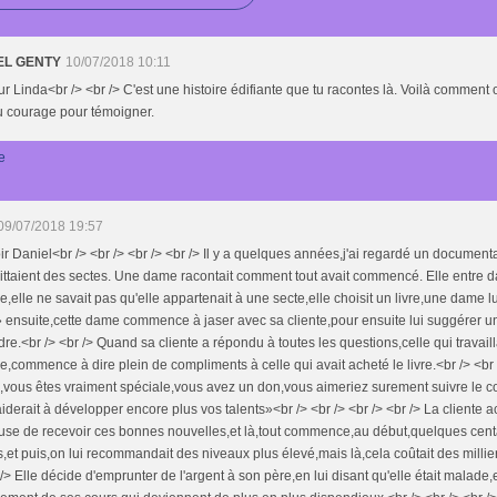
EL GENTY
10/07/2018 10:11
r Linda<br /> <br /> C'est une histoire édifiante que tu racontes là. Voilà comment on 
u courage pour témoigner.
e
09/07/2018 19:57
r Daniel<br /> <br /> <br /> <br /> Il y a quelques années,j'ai regardé un document
ittaient des sectes. Une dame racontait comment tout avait commencé. Elle entre 
rie,elle ne savait pas qu'elle appartenait à une secte,elle choisit un livre,une dame lu
 ensuite,cette dame commence à jaser avec sa cliente,pour ensuite lui suggérer u
re.<br /> <br /> Quand sa cliente a répondu à toutes les questions,celle qui travailla
rie,commence à dire plein de compliments à celle qui avait acheté le livre.<br /> <br 
vous êtes vraiment spéciale,vous avez un don,vous aimeriez surement suivre le co
iderait à développer encore plus vos talents»<br /> <br /> <br /> <br /> La cliente a
use de recevoir ces bonnes nouvelles,et là,tout commence,au début,quelques cen
s,et puis,on lui recommandait des niveaux plus élevé,mais là,cela coûtait des millie
 /> Elle décide d'emprunter de l'argent à son père,en lui disant qu'elle était malade,