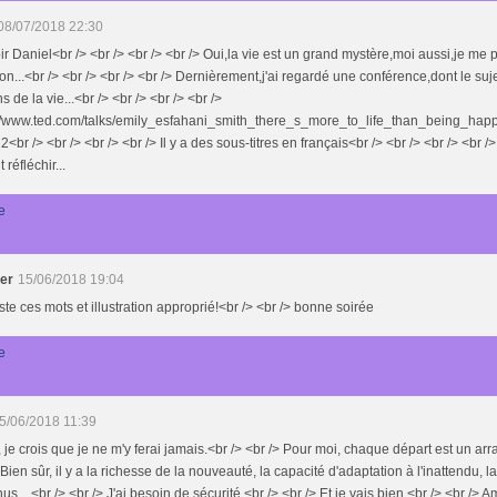
08/07/2018 22:30
r Daniel<br /> <br /> <br /> <br /> Oui,la vie est un grand mystère,moi aussi,je me 
on...<br /> <br /> <br /> <br /> Dernièrement,j'ai regardé une conférence,dont le sujet 
s de la vie...<br /> <br /> <br /> <br />
://www.ted.com/talks/emily_esfahani_smith_there_s_more_to_life_than_being_hap
<br /> <br /> <br /> <br /> Il y a des sous-titres en français<br /> <br /> <br /> <br 
t réfléchir...
e
der
15/06/2018 19:04
uste ces mots et illustration approprié!<br /> <br /> bonne soirée
e
5/06/2018 11:39
 je crois que je ne m'y ferai jamais.<br /> <br /> Pour moi, chaque départ est un ar
 Bien sûr, il y a la richesse de la nouveauté, la capacité d'adaptation à l'inattendu, 
us ...<br /> <br /> J'ai besoin de sécurité.<br /> <br /> Et je vais bien.<br /> <br /> Am