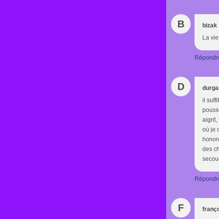
B
bizak
La vie
Répondr
D
durga
il suf
pousse
aigrit,
où je 
honoré
des ch
secoué
Répondr
F
franç