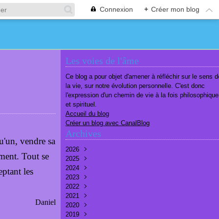
Connexion
+
Créer mon blog
Les voies de l'âme
Ce blog a pour objet d'amener à réfléchir sur le sens d
la vie, sur notre évolution personnelle. C'est donc
l'expression d'un chemin de vie à la fois philosophique
et spirituel.
Accueil du blog
Créer un blog avec CanalBlog
Archives
qu'un, vendre sa
2026
ment. Tout se
2025
Août
(2)
2024
Juillet
Décembre
(6)
(7)
eptant les
2023
Juin
Novembre
Décembre
(7)
(6)
(10)
2022
Mai
Octobre
Novembre
Décembre
(7)
(7)
(9)
(9)
2021
Avril
Septembre
Octobre
Novembre
Décembre
(6)
(8)
(9)
(3)
(7)
Daniel
2020
Mars
Août
Septembre
Octobre
Septembre
Décembre
(6)
(6)
(9)
(10)
(8)
(3)
2019
Février
Juillet
Août
Septembre
Août
Novembre
Décembre
(7)
(8)
(8)
(8)
(9)
(9)
(9)