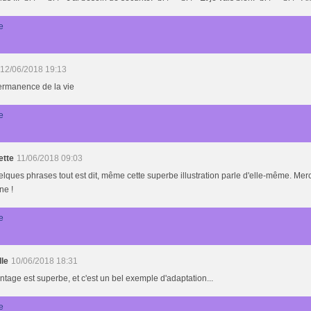
e
12/06/2018 19:13
ermanence de la vie
e
ette
11/06/2018 09:03
lques phrases tout est dit, même cette superbe illustration parle d'elle-même. Mer
ne !
e
lle
10/06/2018 18:31
tage est superbe, et c'est un bel exemple d'adaptation...
e