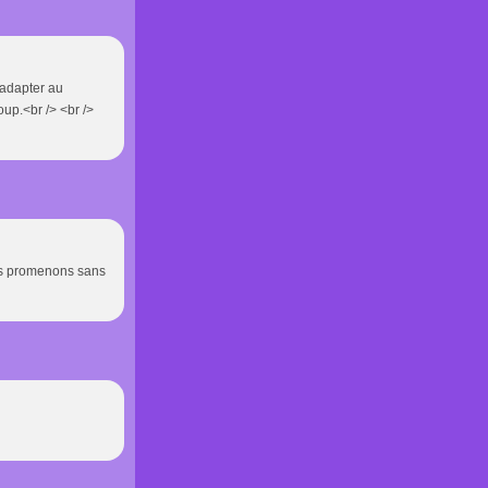
s'adapter au
oup.<br /> <br />
us promenons sans