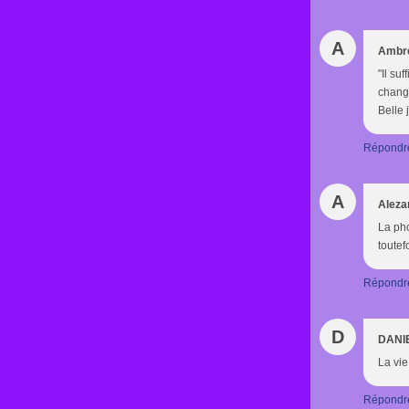
A
Ambr
"Il su
change
Belle 
Répondr
A
Aleza
La ph
toutef
Répondr
D
DANI
La vie
Répondr