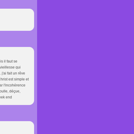
s il faut se
vieillesse qui
 j'ai fait un rêve
rist est simple et
ar l'incohérence
bulle, déçue,
week end