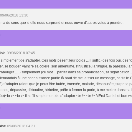
09/06/2018 13:30
 n'a de sens que si elle nous surprend et nous ouvre d'autres voies à prendre.
e
lola
09/06/2018 07:45
fit simplement de s'adapter. Ces mots pèsent leur poids ... il suffit, (des fois oui, des foi
r, se bouger, vaincre sa colère, son amertume, l'injustice, la fatigue, la paresse, la 
 rabougrit .....) simplement (ce mot ... parfait dans sa prononciation, sa signification ...
demandais à une connaissance partie là haut de me laisser un message, ce fut le Ch
) s'adapter (alors que je peux être butée, énervée, malade, désabusée, surprise p
oses, dépassée, déboutée, hébétée, prête à fermer la porte, à me mettre dans ma 
e)<br /> <br /> il suffit simplement de s'adapter.<br /> <br /> MErci Daniel et bon 
e
oise
09/06/2018 04:31