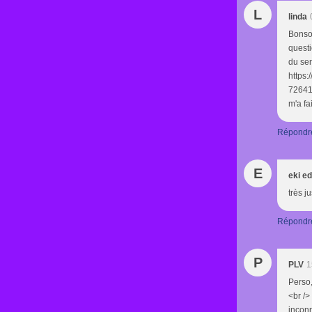
L
linda
Bonsoi
questi
du sen
https
726412
m'a fai
Répondr
E
eki e
très j
Répondr
P
PLV
1
Perso,
<br />
inconn