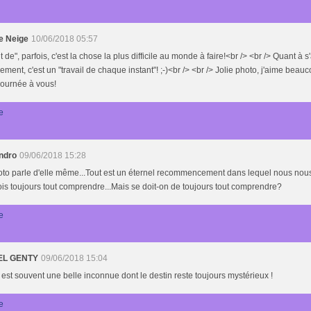
e Neige
10/06/2018 05:57
ffit de", parfois, c'est la chose la plus difficile au monde à faire!<br /> <br /> Quant à 
ment, c'est un "travail de chaque instant"! ;-)<br /> <br /> Jolie photo, j'aime beauc
journée à vous!
e
ndro
09/06/2018 15:28
oto parle d'elle même...Tout est un éternel recommencement dans lequel nous no
ois toujours tout comprendre...Mais se doit-on de toujours tout comprendre?
e
EL GENTY
09/06/2018 15:04
 est souvent une belle inconnue dont le destin reste toujours mystérieux !
e