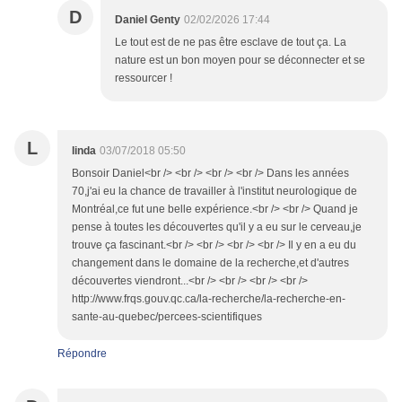
D
Daniel Genty
02/02/2026 17:44
Le tout est de ne pas être esclave de tout ça. La
nature est un bon moyen pour se déconnecter et se
ressourcer !
L
linda
03/07/2018 05:50
Bonsoir Daniel<br /> <br /> <br /> <br /> Dans les années
70,j'ai eu la chance de travailler à l'institut neurologique de
Montréal,ce fut une belle expérience.<br /> <br /> Quand je
pense à toutes les découvertes qu'il y a eu sur le cerveau,je
trouve ça fascinant.<br /> <br /> <br /> <br /> Il y en a eu du
changement dans le domaine de la recherche,et d'autres
découvertes viendront...<br /> <br /> <br /> <br />
http://www.frqs.gouv.qc.ca/la-recherche/la-recherche-en-
sante-au-quebec/percees-scientifiques
Répondre