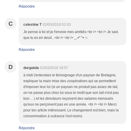
Répondre
C
celestine T
02/03/2018 01:03
Je pense à toi et je t'envoie mes amitiés.<br /> <br /> Je sais
que tu es en deuil...<br /> <br /> ¸¸.•*¨*• ☆
Répondre
D
durgalola
01/03/2018 18:07
à midi j'entendais le témoignage d'un paysan de Bretagne,
expliquer la main mise des coopératives qui se permettent
d'imposer leur loi (si un paysan ne produit pas assez de lait,
on ne passe plus chez lui sous le motif que son lait n'est pas
bon ... ) et les directeurs reçoivent des salaires mensuels
qu'eux ne perçoivent pas en une année. <br /> <br /> Merci
pour ton article intéressant. Le changement est bien, mais la
consommation à outrance l'est moins.
Répondre