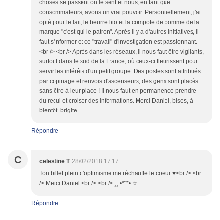
choses se passent on le sent et nous, en tant que
consommateurs, avons un vrai pouvoir. Personnellement, j'ai
opté pour le lait, le beurre bio et la compote de pomme de la
marque "c'est qui le patron". Après il y a d'autres initiatives, il
faut s'informer et ce "travail" d'investigation est passionnant.
<br /> <br /> Après dans les réseaux, il nous faut être vigilants,
surtout dans le sud de la France, où ceux-ci fleurissent pour
servir les intérêts d'un petit groupe. Des postes sont attribués
par copinage et renvois d'ascenseurs, des gens sont placés
sans être à leur place ! Il nous faut en permanence prendre
du recul et croiser des informations. Merci Daniel, bises, à
bientôt. brigite
Répondre
C
celestine T
28/02/2018 17:17
Ton billet plein d'optimisme me réchauffe le coeur ♥︎<br /> <br
/> Merci Daniel.<br /> <br /> ¸¸.•*¨*• ☆
Répondre