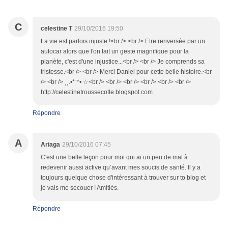
C
celestine T
29/10/2016 19:50
La vie est parfois injuste !<br /> <br /> Etre renversée par un
autocar alors que l'on fait un geste magnifique pour la
planète, c'est d'une injustice...<br /> <br /> Je comprends sa
tristesse.<br /> <br /> Merci Daniel pour cette belle histoire.<br
/> <br /> ¸¸.•*¨*• ☆<br /> <br /> <br /> <br /> <br /> <br />
http://celestinetroussecotte.blogspot.com
Répondre
A
Ariaga
29/10/2016 07:45
C'est une belle leçon pour moi qui ai un peu de mal à
redevenir aussi active qu’avant mes soucis de santé. Il y a
toujours quelque chose d'intéressant à trouver sur to blog et
je vais me secouer ! Amitiés.
Répondre