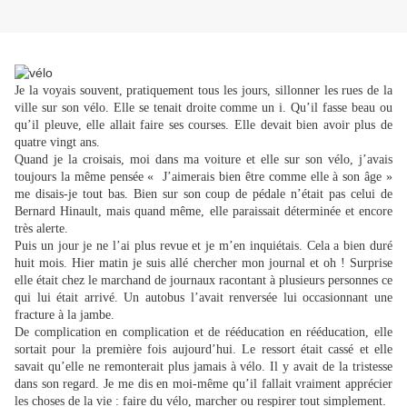
Je la voyais souvent, pratiquement tous les jours, sillonner les rues de la
ville sur son vélo. Elle se tenait droite comme un i. Qu’il fasse beau ou
qu’il pleuve, elle allait faire ses courses. Elle devait bien avoir plus de
quatre vingt ans.
Quand je la croisais, moi dans ma voiture et elle sur son vélo, j’avais
toujours la même pensée « J’aimerais bien être comme elle à son âge »
me disais-je tout bas. Bien sur son coup de pédale n’était pas celui de
Bernard Hinault, mais quand même, elle paraissait déterminée et encore
très alerte.
Puis un jour je ne l’ai plus revue et je m’en inquiétais. Cela a bien duré
huit mois. Hier matin je suis allé chercher mon journal et oh ! Surprise
elle était chez le marchand de journaux racontant à plusieurs personnes ce
qui lui était arrivé. Un autobus l’avait renversée lui occasionnant une
fracture à la jambe.
De complication en complication et de rééducation en rééducation, elle
sortait pour la première fois aujourd’hui. Le ressort était cassé et elle
savait qu’elle ne remonterait plus jamais à vélo. Il y avait de la tristesse
dans son regard. Je me dis en moi-même qu’il fallait vraiment apprécier
.
les choses de la vie : faire du vélo, marcher ou respirer tout simplement