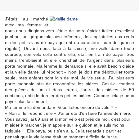
J’étais au marché
avec ma femme et
nous nous dirigions vers l’étale de notre épicier italien (excellent
jambon, un gorgonzola bien crémeux, des tagliatelles aux œufs
et des petits vins de pays qui ont du caractère, hum de quoi se
régaler). Devant nous, face à la caisse, une vielle dame toute
courbée, son vélo collé contre elle, était en train de payer. Ses
mains tremblaient et elle cherchait de l’argent dans plusieurs
porte monnaie. Ma femme lui demanda si elle avait besoin d’aide
et la vieille dame lui répondit « Non, je dois me débrouiller toute
seule, mes enfants sont loin de moi. Je vis seule. J’ai plusieurs
porte monnaie afin de reconnaître les pièces. Celui-ci contient
des pièces de un et deux euros, l’autre des pièces de 50
centimes, enfin le dernier des petites pièces. Comme cela je peux
payer plus facilement.
Ma femme lui demanda « Vous faites encore du vélo ? »
« Non » lui répondit elle « J’ai arrêté d’en faire l’année dernière.
Vous savez j’ai 89 ans et si mon vélo est près de moi, c’est pour
m’aider à marcher, je m’appuie sur le guidon et je suis moins
fatiguée ». Elle paya, puis s’en alla. Je la regardais partir et
pensait que la vieillesse était un moment difficile de la vie.