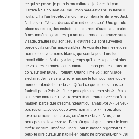
ce qui se passe, je prends ma voiture et je fonce à Lyon.
J'arrive à Saint-Jean de Dieu, mon père est dans un fauteuil
roulant. Il a l'air hébété. J'ai cru me voir dans le film avec Jack
Nicholson - "Vol au-dessus d'un nid de coucou". Une grande
pièce au centre, des malades qui courent, d'autres qui parlent
à des fantômes, d'autres qui ont une grande souffrance sur le
visage, d'autres qui sont seuls, d'autres qui sont surveillés
parce qu'ils ont l'air imprévisibles. Je vois des femmes et des
hommes en vêtements blancs, qui sont là pour faire leur
travail difficile. Mais il y a longtemps qu'ils ne s'apitoient plus.
Je vois des infirmières qui s'affairent et mon père est dans un
coin, sur son fauteuil roulant. Quand il me voit, son visage
s'éclaire. J'arrive vers lui et je hausse le ton, pour que tout le
monde entende bien.<br /> - Qu'est ce que tu fous dans ce
fauteuil papa ?<br /> - Je ne peux plus marcher.<br /> - Mais
si tu peux marcher. Tu veux rester là ou rentrer avec moi à la
maison, parce que c'est maintenant ou jamais.<br /> - Je veux
pas rester là. Je veux être avec maman.<br /> - Bon, alors
lève-toi et tiens-moi le bras, on s'en va.<br /> - Mais je ne
peux pas me lever.<br /> - Bien sûr que si que tu peux te lever.
Arrête de faire l'imbécile !<br /> Tout le monde regardait et je
peux te dire qu'aucun habillé en blanc ne bronchait.<br /> J'ai