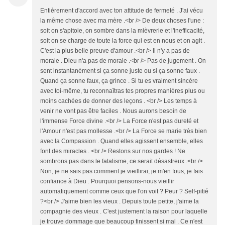
Entièrement d'accord avec ton attitude de fermeté . J'ai vécu
la même chose avec ma mère .<br /> De deux choses l'une :
soit on s'apitoie, on sombre dans la mièvrerie et l'inefficacité,
soit on se charge de toute la force qui est en nous et on agit .
C'est la plus belle preuve d'amour .<br /> Il n'y a pas de
morale . Dieu n'a pas de morale .<br /> Pas de jugement . On
sent instantanément si ça sonne juste ou si ça sonne faux .
Quand ça sonne faux, ça grince . Si tu es vraiment sincère
avec toi-même, tu reconnaîtras tes propres manières plus ou
moins cachées de donner des leçons . <br /> Les temps à
venir ne vont pas être faciles . Nous aurons besoin de
l'immense Force divine .<br /> La Force n'est pas dureté et
l'Amour n'est pas mollesse .<br /> La Force se marie très bien
avec la Compassion . Quand elles agissent ensemble, elles
font des miracles . <br /> Restons sur nos gardes ! Ne
sombrons pas dans le fatalisme, ce serait désastreux .<br />
Non, je ne sais pas comment je vieillirai, je m'en fous, je fais
confiance à Dieu . Pourquoi pensons-nous vieillir
automatiquement comme ceux que l'on voit ? Peur ? Self-pitié
?<br /> J'aime bien les vieux . Depuis toute petite, j'aime la
compagnie des vieux . C'est justement la raison pour laquelle
je trouve dommage que beaucoup finissent si mal . Ce n'est