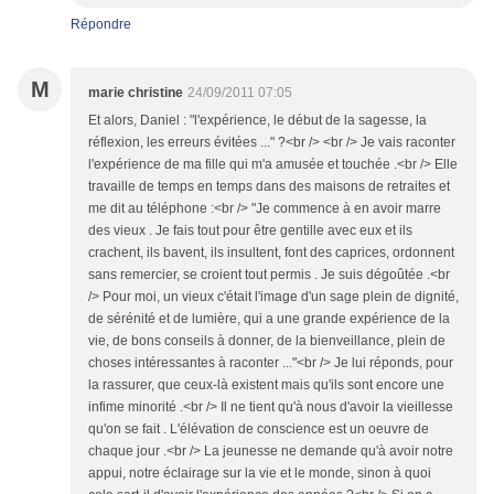
Répondre
M
marie christine
24/09/2011 07:05
Et alors, Daniel : "l'expérience, le début de la sagesse, la
réflexion, les erreurs évitées ..." ?<br /> <br /> Je vais raconter
l'expérience de ma fille qui m'a amusée et touchée .<br /> Elle
travaille de temps en temps dans des maisons de retraites et
me dit au téléphone :<br /> "Je commence à en avoir marre
des vieux . Je fais tout pour être gentille avec eux et ils
crachent, ils bavent, ils insultent, font des caprices, ordonnent
sans remercier, se croient tout permis . Je suis dégoûtée .<br
/> Pour moi, un vieux c'était l'image d'un sage plein de dignité,
de sérénité et de lumière, qui a une grande expérience de la
vie, de bons conseils à donner, de la bienveillance, plein de
choses intéressantes à raconter ..."<br /> Je lui réponds, pour
la rassurer, que ceux-là existent mais qu'ils sont encore une
infime minorité .<br /> Il ne tient qu'à nous d'avoir la vieillesse
qu'on se fait . L'élévation de conscience est un oeuvre de
chaque jour .<br /> La jeunesse ne demande qu'à avoir notre
appui, notre éclairage sur la vie et le monde, sinon à quoi