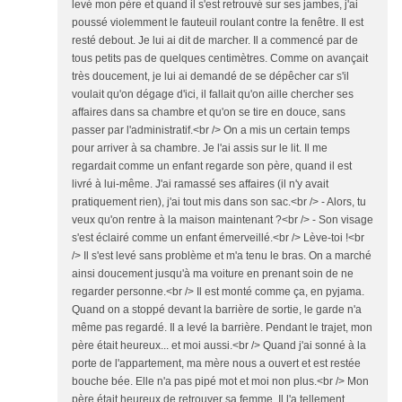
levé mon père et quand il s'est retrouvé sur ses jambes, j'ai
poussé violemment le fauteuil roulant contre la fenêtre. Il est
resté debout. Je lui ai dit de marcher. Il a commencé par de
tous petits pas de quelques centimètres. Comme on avançait
très doucement, je lui ai demandé de se dépêcher car s'il
voulait qu'on dégage d'ici, il fallait qu'on aille chercher ses
affaires dans sa chambre et qu'on se tire en douce, sans
passer par l'administratif.<br /> On a mis un certain temps
pour arriver à sa chambre. Je l'ai assis sur le lit. Il me
regardait comme un enfant regarde son père, quand il est
livré à lui-même. J'ai ramassé ses affaires (il n'y avait
pratiquement rien), j'ai tout mis dans son sac.<br /> - Alors, tu
veux qu'on rentre à la maison maintenant ?<br /> - Son visage
s'est éclairé comme un enfant émerveillé.<br /> Lève-toi !<br
/> Il s'est levé sans problème et m'a tenu le bras. On a marché
ainsi doucement jusqu'à ma voiture en prenant soin de ne
regarder personne.<br /> Il est monté comme ça, en pyjama.
Quand on a stoppé devant la barrière de sortie, le garde n'a
même pas regardé. Il a levé la barrière. Pendant le trajet, mon
père était heureux... et moi aussi.<br /> Quand j'ai sonné à la
porte de l'appartement, ma mère nous a ouvert et est restée
bouche bée. Elle n'a pas pipé mot et moi non plus.<br /> Mon
père était heureux de retrouver sa femme. Il l'a tellement