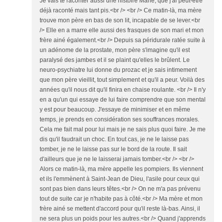
Je vais te raconter aussi une histoire Marie, que j'ai peut-être
déjà raconté mais tant pis.<br /> <br /> Ce matin-là, ma mère
trouve mon père en bas de son lit, incapable de se lever.<br
/> Elle en a marre elle aussi des frasques de son mari et mon
frère ainé également.<br /> Depuis sa péridurale ratée suite à
un adénome de la prostate, mon père s'imagine qu'il est
paralysé des jambes et il se plaint qu'elles le brûlent. Le
neuro-psychiatre lui donne du prozac et je sais intimement
que mon père vieillit, tout simplement et qu'il a peur. Voilà des
années qu'il nous dit qu'il finira en chaise roulante. <br /> Il n'y
en a qu'un qui essaye de lui faire comprendre que son mental
y est pour beaucoup. J'essaye de minimiser et en même
temps, je prends en considération ses souffrances morales.
Cela me fait mal pour lui mais je ne sais plus quoi faire. Je me
dis qu'il faudrait un choc. En tout cas, je ne le laisse pas
tomber, je ne le laisse pas sur le bord de la route. Il sait
d'ailleurs que je ne le laisserai jamais tomber.<br /> <br />
Alors ce matin-là, ma mère appelle les pompiers. Ils viennent
et ils l'emmènent à Saint-Jean de Dieu, l'asile pour ceux qui
sont pas bien dans leurs têtes.<br /> On ne m'a pas prévenu
tout de suite car je n'habite pas à côté.<br /> Ma mère et mon
frère ainé se mettent d'accord pour qu'il reste là-bas. Ainsi, il
ne sera plus un poids pour les autres.<br /> Quand j'apprends