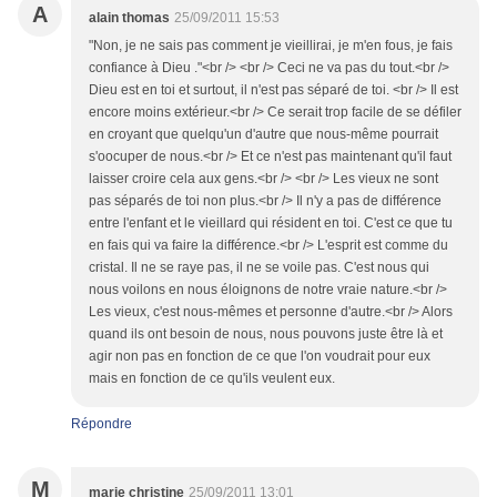
A
alain thomas
25/09/2011 15:53
"Non, je ne sais pas comment je vieillirai, je m'en fous, je fais
confiance à Dieu ."<br /> <br /> Ceci ne va pas du tout.<br />
Dieu est en toi et surtout, il n'est pas séparé de toi. <br /> Il est
encore moins extérieur.<br /> Ce serait trop facile de se défiler
en croyant que quelqu'un d'autre que nous-même pourrait
s'oocuper de nous.<br /> Et ce n'est pas maintenant qu'il faut
laisser croire cela aux gens.<br /> <br /> Les vieux ne sont
pas séparés de toi non plus.<br /> Il n'y a pas de différence
entre l'enfant et le vieillard qui résident en toi. C'est ce que tu
en fais qui va faire la différence.<br /> L'esprit est comme du
cristal. Il ne se raye pas, il ne se voile pas. C'est nous qui
nous voilons en nous éloignons de notre vraie nature.<br />
Les vieux, c'est nous-mêmes et personne d'autre.<br /> Alors
quand ils ont besoin de nous, nous pouvons juste être là et
agir non pas en fonction de ce que l'on voudrait pour eux
mais en fonction de ce qu'ils veulent eux.
Répondre
M
marie christine
25/09/2011 13:01