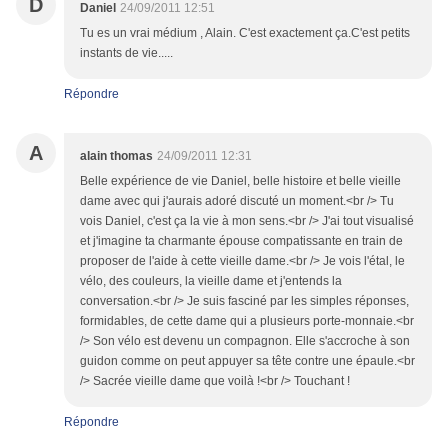
D
Daniel
24/09/2011 12:51
Tu es un vrai médium , Alain. C'est exactement ça.C'est petits
instants de vie.....
Répondre
A
alain thomas
24/09/2011 12:31
Belle expérience de vie Daniel, belle histoire et belle vieille
dame avec qui j'aurais adoré discuté un moment.<br /> Tu
vois Daniel, c'est ça la vie à mon sens.<br /> J'ai tout visualisé
et j'imagine ta charmante épouse compatissante en train de
proposer de l'aide à cette vieille dame.<br /> Je vois l'étal, le
vélo, des couleurs, la vieille dame et j'entends la
conversation.<br /> Je suis fasciné par les simples réponses,
formidables, de cette dame qui a plusieurs porte-monnaie.<br
/> Son vélo est devenu un compagnon. Elle s'accroche à son
guidon comme on peut appuyer sa tête contre une épaule.<br
/> Sacrée vieille dame que voilà !<br /> Touchant !
Répondre