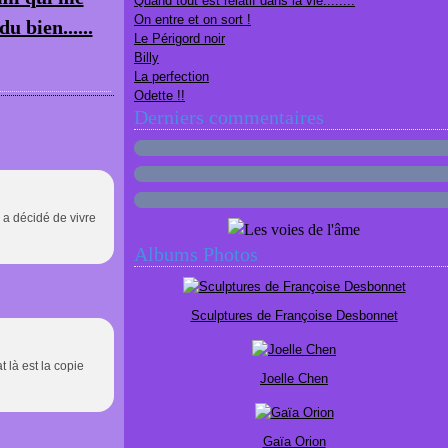
Quand tout est relatif dans la vie........
On entre et on sort !
du bien......
Le Périgord noir
Billy
La perfection
Odette !!
Derniers commentaires
 a décidé de vivre
Albums Photos
Sculptures de Françoise Desbonnet
t là est la copie
Joelle Chen
Gaïa Orion