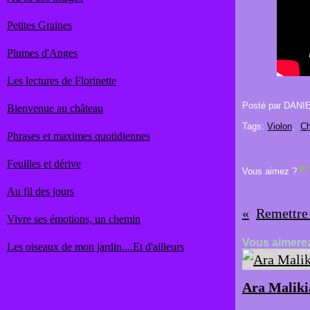
Petites Graines
Plumes d'Anges
Les lectures de Florinette
Posté par DANI
Bienvenue au château
Tags:
Violon
,
Ch
Phrases et maximes quotidiennes
Feuilles et dérive
Vous aimez ?
Au fil des jours
Remettre 
Vivre ses émotions, un chemin
Vous aimerez
Les oiseaux de mon jardin....Et d'ailleurs
Ara Maliki