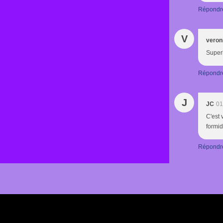
Répondr
V
veron
Super
Répondr
J
JC
01
C'est 
formid
Répondr