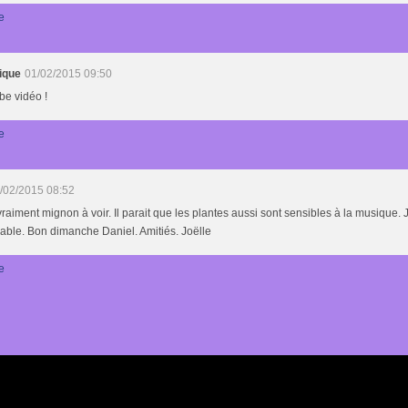
e
ique
01/02/2015 09:50
be vidéo !
e
/02/2015 08:52
vraiment mignon à voir. Il parait que les plantes aussi sont sensibles à la musique. 
able. Bon dimanche Daniel. Amitiés. Joëlle
e