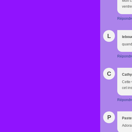
Mon ch
ventre 
Répondr
L
lebou
quand 
Répondr
C
Cathy
Cette 
cet in
Répondr
P
Paste
Adorab