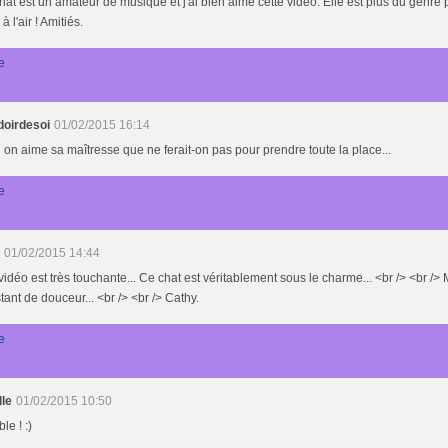
at est un amateur de musique et j'ai bien aimé cette vidéo. Elle est plus du genre pa
à l'air ! Amitiés.
e
doirdesoi
01/02/2015 16:14
on aime sa maîtresse que ne ferait-on pas pour prendre toute la place...
e
01/02/2015 14:44
vidéo est très touchante... Ce chat est véritablement sous le charme... <br /> <br /> 
stant de douceur... <br /> <br /> Cathy.
e
lle
01/02/2015 10:50
le ! :)