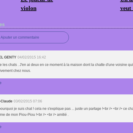
violon
veut 
es
Ajouter un commentaire
EL GENTY
04/02/2015 16:42
e les chats . J'en ai deux en ce moment à la maison dont la chatte d'une voisine qui
tivement chez nous.
e
-Claude
03/02/2015 07:06
pourquoi je suis chat ! cela ne s'explique pas ... juste un partage !<br /> <br /> ce cha
me de mon Piou-Piou !<br /> <br /> amitié .
e