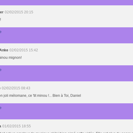
der
02/02/2015 20:15
!
e
-Anke
02/02/2015 15:42
minou mignon!
e
e
02/02/2015 08:43
n joli mélomane, ce 'tit minou !... Bien à Toi, Daniel
e
a
01/02/2015 18:55