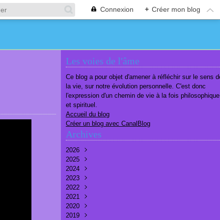
Connexion
+
Créer mon blog
Les voies de l'âme
Ce blog a pour objet d'amener à réfléchir sur le sens d
la vie, sur notre évolution personnelle. C'est donc
l'expression d'un chemin de vie à la fois philosophique
et spirituel.
Accueil du blog
Créer un blog avec CanalBlog
Archives
2026
2025
Août
(1)
2024
Juillet
Décembre
(6)
(7)
2023
Juin
Novembre
Décembre
(7)
(6)
(10)
2022
Mai
Octobre
Novembre
Décembre
(7)
(7)
(9)
(9)
2021
Avril
Septembre
Octobre
Novembre
Décembre
(6)
(8)
(9)
(3)
(7)
2020
Mars
Août
Septembre
Octobre
Septembre
Décembre
(6)
(6)
(9)
(10)
(8)
(3)
2019
Février
Juillet
Août
Septembre
Août
Novembre
Décembre
(7)
(8)
(8)
(8)
(9)
(9)
(9)