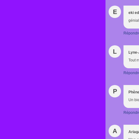
E
eki e
génial
Répondr
L
Lyne
Tout 
Répondr
P
Phèn
Un bie
Répondr
A
Ariag