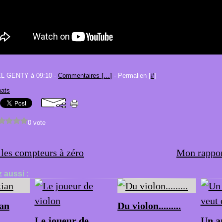
EL GENTY à 09:10 -
Commentaires [
…
]
- Permalien [
#
]
ats
0 vote
les compteurs à zéro
Mon rappo
 aussi :
an
Du violon.........
Le joueur de
Un a