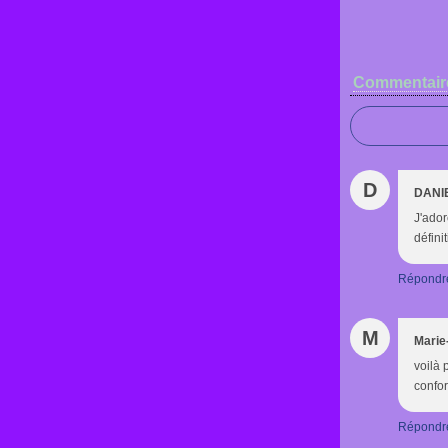
Commentair
D
DANI
J'ador
défini
Répondr
M
Marie
voilà 
confor
Répondr