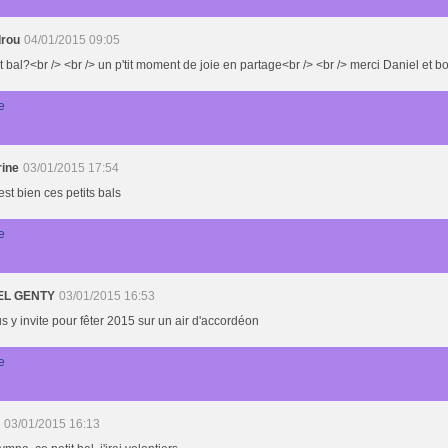
rou
04/01/2015 09:05
it bal?<br /> <br /> un p'tit moment de joie en partage<br /> <br /> merci Daniel et 
e
rine
03/01/2015 17:54
est bien ces petits bals
e
EL GENTY
03/01/2015 16:53
s y invite pour fêter 2015 sur un air d'accordéon
e
03/01/2015 16:13