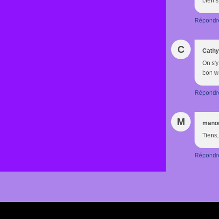
bien s
Répondr
C
Cathy
On s'y
bon we
Répondr
M
mano
Tiens, 
Répondr