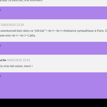
ympa, ce petit bal, j'irai volontiers
e
03/01/2015 13:25
 aventurerait bien dans ce "p'tit bal" ! <br /> <br /> Ambiance sympathique à Paris, D
ek-end.<br /> <br /> Cathy.
e
uche
03/01/2015 10:32
tu m'as fait valser, merci !
e