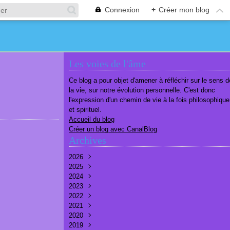
Connexion
+
Créer mon blog
Les voies de l'âme
Ce blog a pour objet d'amener à réfléchir sur le sens d
la vie, sur notre évolution personnelle. C'est donc
l'expression d'un chemin de vie à la fois philosophique
et spirituel.
Accueil du blog
Créer un blog avec CanalBlog
Archives
2026
2025
Août
(2)
2024
Juillet
Décembre
(6)
(7)
2023
Juin
Novembre
Décembre
(7)
(6)
(10)
2022
Mai
Octobre
Novembre
Décembre
(7)
(7)
(9)
(9)
2021
Avril
Septembre
Octobre
Novembre
Décembre
(6)
(8)
(9)
(3)
(7)
2020
Mars
Août
Septembre
Octobre
Septembre
Décembre
(6)
(6)
(9)
(10)
(8)
(3)
2019
Février
Juillet
Août
Septembre
Août
Novembre
Décembre
(7)
(8)
(8)
(8)
(9)
(9)
(9)