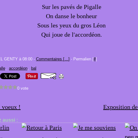
Sur les pavés de Pigalle
On danse le bonheur
Sous les yeux du gros Léon
Qui joue de l'accordéon.
EL GENTY à 08:00 -
Commentaires [
…
]
- Permalien [
#
]
alle
,
accordéon
,
bal
0 vote
 voeux !
Exposition de
 aussi :