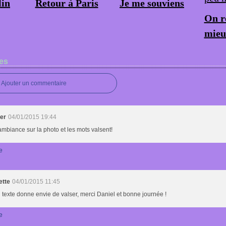
lin
Retour à Paris
Je me souviens
On r
mieu
es
Ajouter un commentaire
der
04/01/2015 19:44
ambiance sur la photo et les mots valsent!
e
ette
04/01/2015 11:45
i texte donne envie de valser, merci Daniel et bonne journée !
e