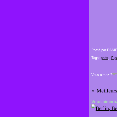
Posté par DANI
Tags:
paris
,
Pig
Vous aimez ?
Meilleurs
Vous aimerez