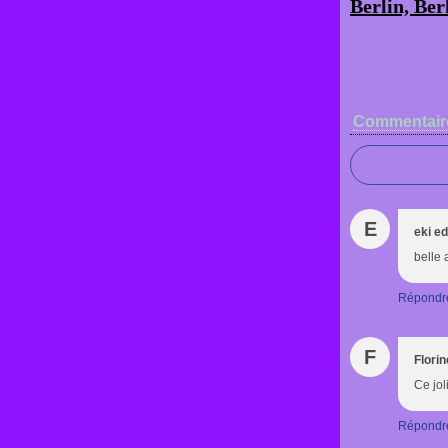
Berlin, Ber
Commentair
E
eki e
belle 
Répondr
F
Florin
Ce jol
Répondr