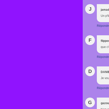
J
jamad
Un p't
Répondr
F
flippe
que c'
Répondr
D
DANI
Je vou
Répondr
G
gazou