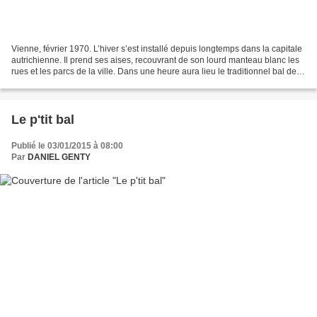
Vienne, février 1970. L’hiver s’est installé depuis longtemps dans la capitale
autrichienne. Il prend ses aises, recouvrant de son lourd manteau blanc les
rues et les parcs de la ville. Dans une heure aura lieu le traditionnel bal de
l’Opéra. Nous sommes...
Le p'tit bal
Publié le 03/01/2015 à 08:00
Par
DANIEL GENTY