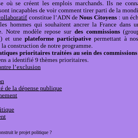
ise où se créent les emplois marchands. Ils ne conn
ont incapables de voir comment tirer parti de la mondi
ollaboratif
constitue l’ADN de
Nous Citoyens
: un éch
les hommes qui souhaitent ancrer la France dans 
ce. Notre modèle repose sur
des commissions
(group
s) et une
plateforme participative
permettant à no
à la construction de notre programme.
tiques prioritaires traitées au sein des commissions
s a identifié 9 thèmes prioritaires.
ontre l’exclusion
on
té de la dépense publique
nnement
itique
ent
struit le projet politique ?