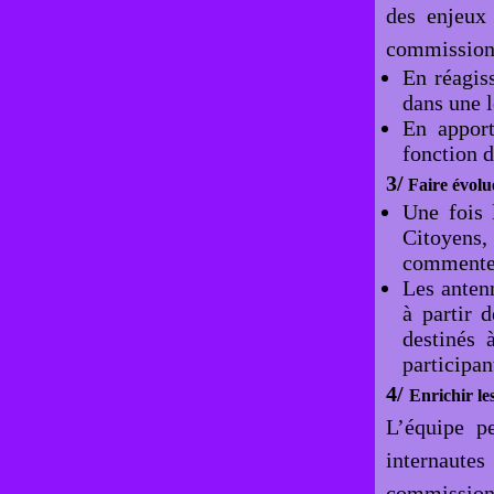
des enjeux
commissions
En réagis
dans une l
En apport
fonction d
3/
Faire évolue
Une fois 
Citoyens,
commenter
Les anten
à partir 
destinés 
participan
4/
Enrichir le
L’équipe p
internautes
commission