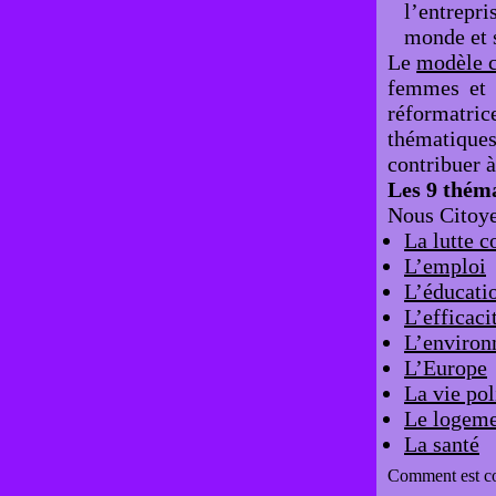
l’entrepr
monde et s
Le
modèle c
femmes et 
réformatri
thématique
contribuer 
Les 9 théma
Nous Citoyen
La lutte c
L’emploi
L’éducati
L’efficaci
L’enviro
L’Europe
La vie pol
Le logem
La santé
Comment est con