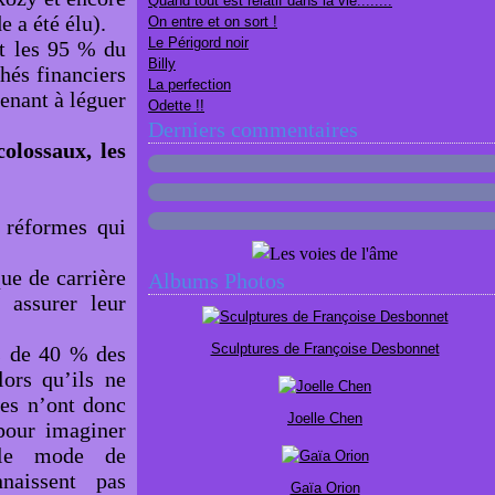
Quand tout est relatif dans la vie........
 a été élu).
On entre et on sort !
Le Périgord noir
ôt les 95 % du
Billy
hés financiers
La perfection
enant à léguer
Odette !!
Derniers commentaires
olossaux, les
 réformes qui
ue de carrière
Albums Photos
 assurer leur
Sculptures de Françoise Desbonnet
ès de 40 % des
lors qu’ils ne
ues n’ont donc
Joelle Chen
 pour imaginer
e le mode de
nnaissent pas
Gaïa Orion