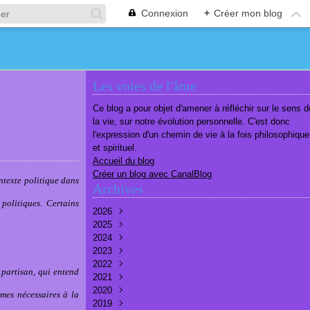
Connexion
+
Créer mon blog
Les voies de l'âme
Ce blog a pour objet d'amener à réfléchir sur le sens d
la vie, sur notre évolution personnelle. C'est donc
l'expression d'un chemin de vie à la fois philosophique
et spirituel.
Accueil du blog
Créer un blog avec CanalBlog
ntexte politique dans
Archives
politiques. Certains
2026
2025
Août
(1)
2024
Juillet
Décembre
(6)
(7)
2023
Juin
Novembre
Décembre
(7)
(6)
(10)
2022
Mai
Octobre
Novembre
Décembre
(7)
(7)
(9)
(9)
partisan, qui entend
2021
Avril
Septembre
Octobre
Novembre
Décembre
(6)
(8)
(9)
(3)
(7)
2020
Mars
Août
Septembre
Octobre
Septembre
Décembre
(6)
(6)
(9)
(10)
(8)
(3)
rmes nécessaires à la
2019
Février
Juillet
Août
Septembre
Août
Novembre
Décembre
(7)
(8)
(8)
(8)
(9)
(9)
(9)