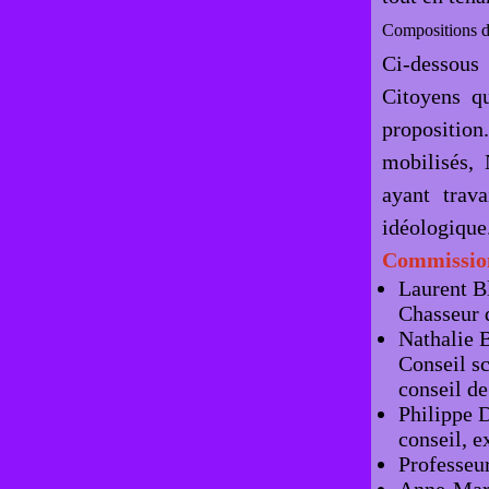
Compositions d
Ci-dessous
Citoyens qu
propositio
mobilisés,
ayant trava
idéologique
Commissio
Laurent Bl
Chasseur d
Nathalie 
Conseil s
conseil de
Philippe D
conseil, 
Professeu