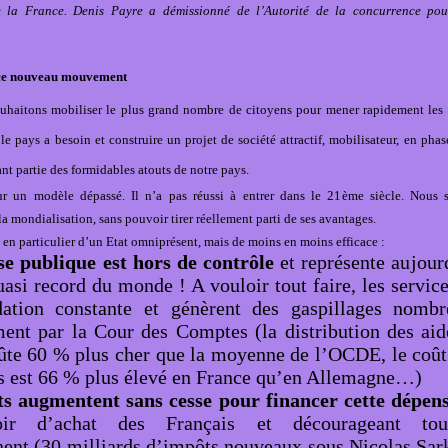
 la France. Denis Payre a démissionné de l’Autorité de la concurrence pour 
 ce nouveau mouvement
uhaitons mobiliser le plus grand nombre de citoyens pour mener rapidement les
 le pays a besoin et construire un projet de société attractif, mobilisateur, en p
ant partie des formidables atouts de notre pays.
ur un modèle dépassé. Il n’a pas réussi à entrer dans le 21
ème
siècle. Nous s
a mondialisation, sans pouvoir tirer réellement parti de ses avantages.
t en particulier d’un Etat omniprésent, mais de moins en moins efficace :
e publique est hors de contrôle
et représente aujou
asi record du monde ! A vouloir tout faire, les service
ation constante et génèrent des gaspillages nomb
ment par la Cour des Comptes (la distribution des aid
ûte 60 % plus cher que la moyenne de l’OCDE, le coût 
s est 66 % plus élevé en France qu’en Allemagne…)
s augmentent sans cesse pour financer cette dépen
oir d’achat des Français et décourageant to
nent (30 milliards d’impôts nouveaux sous Nicolas Sar