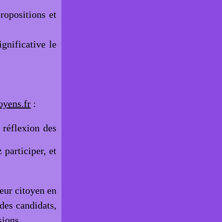
ropositions et
gnificative le
yens.fr
:
 réflexion des
participer, et
teur citoyen en
des candidats,
sions.