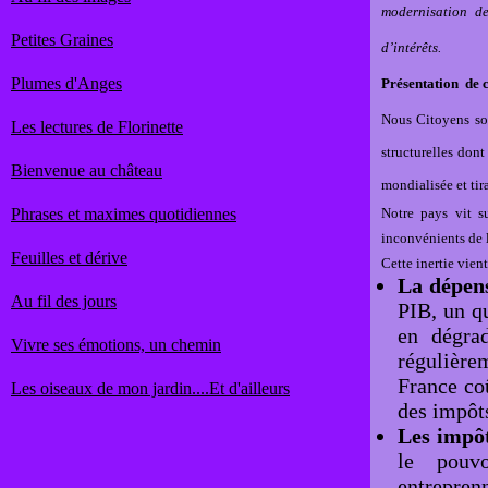
modernisation de
Petites Graines
d’intérêts.
Plumes d'Anges
Présentation de
Nous Citoyens so
Les lectures de Florinette
structurelles dont
Bienvenue au château
mondialisée et tir
Phrases et maximes quotidiennes
Notre pays vit s
inconvénients de l
Feuilles et dérive
Cette inertie vien
La dépens
Au fil des jours
PIB, un qu
en dégrad
Vivre ses émotions, un chemin
régulière
France co
Les oiseaux de mon jardin....Et d'ailleurs
des impôt
Les impôt
le pouv
entrepren