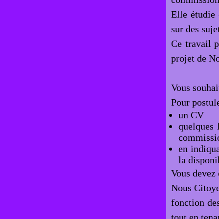
Elle étudie
sur des suje
Ce travail 
projet de N
Vous souhait
Pour postule
un CV
quelques 
commissi
en indiqu
la disponib
Vous devez ê
Nous Citoyen
fonction de
tout en ten