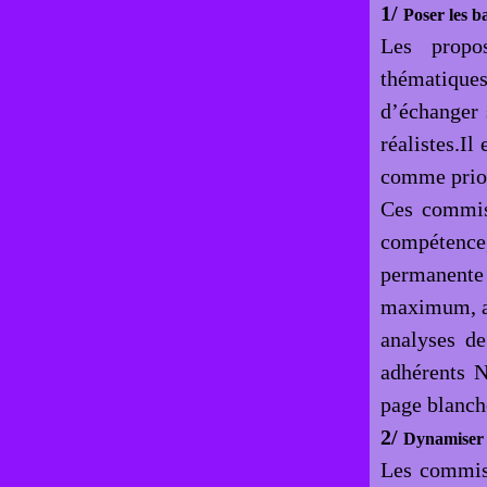
1/
Poser les b
Les propo
thématiques,
d’échanger 
réalistes.I
comme priori
Ces commiss
compétence,
permanente
maximum, afi
analyses d
adhérents N
page blanch
2/
Dynamiser l
Les commiss