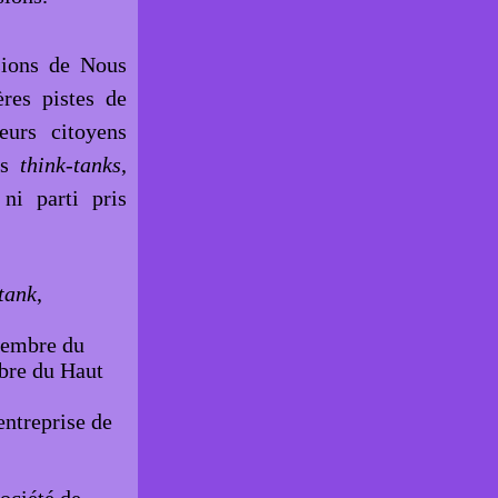
sions de Nous
ères pistes de
eurs citoyens
es
think-tanks
,
 ni parti pris
tank
,
membre du
mbre du Haut
entreprise de