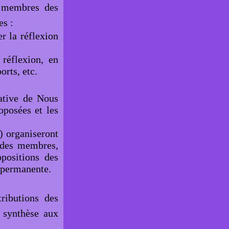
s membres des
es :
r la réflexion
 réflexion, en
orts, etc.
rative de Nous
oposées et les
) organiseront
 des membres,
opositions des
e permanente.
ributions des
e synthèse aux