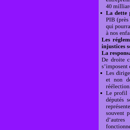
40 milliar
La dette 
PIB (près 
qui pourra
à nos enfa
Les réglem
injustices 
La responsa
De droite c
s’imposent d
Les dirige
et non de
réélection
Le profil
députés s
représent
souvent p
d’autres
fonction