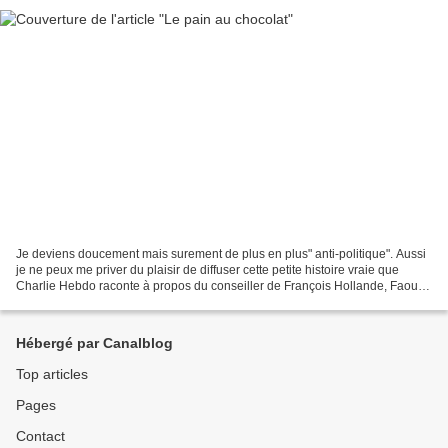
Je deviens doucement mais surement de plus en plus" anti-politique". Aussi
je ne peux me priver du plaisir de diffuser cette petite histoire vraie que
Charlie Hebdo raconte à propos du conseiller de François Hollande, Faouzi
Lamdaoui, chargé « de l’égalité...
Hébergé par Canalblog
Top articles
Pages
Contact