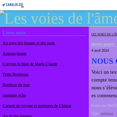
Liens amis
LES VOIES DE L'
Au pays des images et des mots
denis payre
4 avril 2014
Amenavigante
NOUS 
Crayons le blog de Marie-Claude
Voici un tex
Petits Bonheurs
compte tenu
Bonheur du jour
nous s’élèv
es commence
capitaine echo
Carnets de voyage et peintures de Chinou
Posté par DANI
Tags:
politique
,
Au fil des images