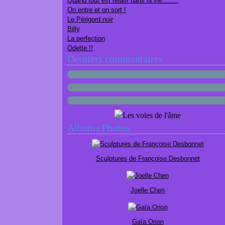
Quand tout est relatif dans la vie........
On entre et on sort !
Le Périgord noir
Billy
La perfection
Odette !!
Derniers commentaires
Albums Photos
Sculptures de Françoise Desbonnet
Joelle Chen
Gaïa Orion