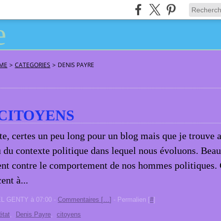
ÂME
>
CATEGORIES
>
DENIS PAYRE
CITOYENS
te, certes un peu long pour un blog mais que je trouve a
 du contexte politique dans lequel nous évoluons. Bea
ent contre le comportement de nos hommes politiques.
nt à...
EL GENTY à 07:00 -
Commentaires [
…
]
- Permalien [
#
]
état
,
Denis Payre
,
citoyens