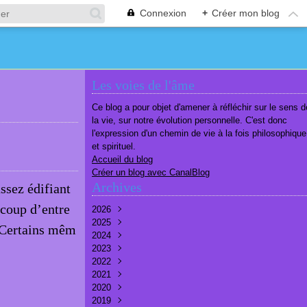
Connexion
+
Créer mon blog
Les voies de l'âme
Ce blog a pour objet d'amener à réfléchir sur le sens d
la vie, sur notre évolution personnelle. C'est donc
l'expression d'un chemin de vie à la fois philosophique
et spirituel.
Accueil du blog
Créer un blog avec CanalBlog
Archives
ssez édifiant
ucoup d’entre
2026
2025
Août
(1)
 Certains mêm
2024
Juillet
Décembre
(6)
(7)
2023
Juin
Novembre
Décembre
(7)
(6)
(10)
2022
Mai
Octobre
Novembre
Décembre
(7)
(7)
(9)
(9)
2021
Avril
Septembre
Octobre
Novembre
Décembre
(6)
(8)
(9)
(3)
(7)
2020
Mars
Août
Septembre
Octobre
Septembre
Décembre
(6)
(6)
(9)
(10)
(8)
(3)
2019
Février
Juillet
Août
Septembre
Août
Novembre
Décembre
(7)
(8)
(8)
(8)
(9)
(9)
(9)