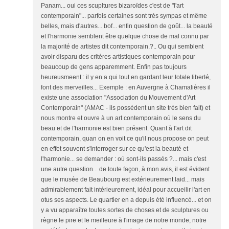
Panam... oui ces scupltures bizaroïdes c'est de "l'art
contemporain"... parfois certaines sont très sympas et même
belles, mais d'autres... bof... enfin question de goût... la beauté
et l'harmonie semblent être quelque chose de mal connu par
la majorité de artistes dit contemporain.?.. Ou qui semblent
avoir disparu des critères artistiques contemporain pour
beaucoup de gens apparemment. Enfin pas toujours
heureusmeent : il y en a qui tout en gardant leur totale liberté,
font des merveilles... Exemple : en Auvergne à Chamalières il
existe une association "Association du Mouvement d'Art
Contemporain" (AMAC - ils possèdent un site très bien fait) et
nous montre et ouvre à un art contemporain où le sens du
beau et de l'harmonie est bien présent. Quant à l'art dit
contemporain, quan on en voit ce qu'il nous propose on peut
en effet souvent s'interroger sur ce qu'est la beauté et
l'harmonie... se demander : où sont-ils passés ?... mais c'est
une autre question... de toute façon, à mon avis, il est évident
que le musée de Beaubourg est extérieurement laid... mais
admirablement fait intérieurement, idéal pour accueilir l'art en
otus ses aspects. Le quartier en a depuis été influencé... et on
y a vu apparaître toutes sortes de choses et de sculptures ou
règne le pire et le meilleure à l'image de notre monde, notre