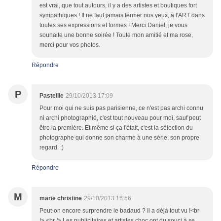
est vrai, que tout autours, il y a des artistes et boutiques fort
sympathiques ! Il ne faut jamais fermer nos yeux, à l'ART dans
toutes ses expressions et formes ! Merci Daniel, je vous
souhaite une bonne soirée ! Toute mon amitié et ma rose,
merci pour vos photos.
Répondre
P
Pastellle
29/10/2013 17:09
Pour moi qui ne suis pas parisienne, ce n'est pas archi connu
ni archi photographié, c'est tout nouveau pour moi, sauf peut
être la première. Et même si ça l'était, c'est la sélection du
photographe qui donne son charme à une série, son propre
regard. :)
Répondre
M
marie christine
29/10/2013 16:56
Peut-on encore surprendre le badaud ? Il a déjà tout vu !<br
/> <br /> Les publicitaires et artistes choc ont du souci à se