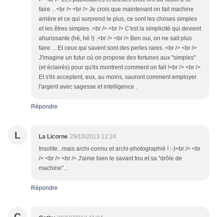
faire ...<br /> <br /> Je crois que maintenant on fait machine
arrière et ce qui surprend le plus, ce sont les choses simples
et les êtres simples .<br /> <br /> C'est la simplicité qui devient
ahurissante (hé, hé !) .<br /> <br /> Ben oui, on ne sait plus
faire ... Et ceux qui savent sont des perles rares .<br /> <br />
J'imagine un futur où on propose des fortunes aux "simples"
(et éclairés) pour qu'ils montrent comment on fait !<br /> <br />
Et s'ils acceptent, eux, au moins, sauront comment employer
l'argent avec sagesse et intelligence .
Répondre
L
La Licorne
29/10/2013 12:24
Insolite...mais archi-connu et archi-photographié ! :-)<br /> <br
/> <br /> <br /> J'aime bien le savant fou et sa "drôle de
machine"...
Répondre
C