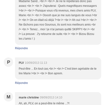
Madame Sand...<br /> <br /> Je ne le répèterais donc pas
assez.<br /> <br /> J'ajouterai : Quels magnifiques messagers
!<br /> <br /> Puisque vous v'là revenus, mes chers amis PLV,
Marie.<br /> <br /> Ooooh que je me suis languis de vous !<br
/> <br /> On en était où déjà ?<br /> <br /> Ah oui !<br /> <br />
Ne lâchons pas nos Gourous, ils sont nos meilleurs amis.<br
/> <br /> Tenez... moi ! je n'ai jamais quitté SKIPPY.<br /> <br
/> La preuve : J'y retourne de suite.<br /> <br /> Bizou Bizou
les z'amis ! :)
Répondre
P
PLV
10/09/2013 11:13
Peut-être ... En tout cas,<br /> <br /> C'est bien agréable de te
lire Marie !<br /> <br /> Bon aprem.
Répondre
M
marie christine
09/09/2013 14:10
Ah, ah, PLV, on a peut-être le même ...?!