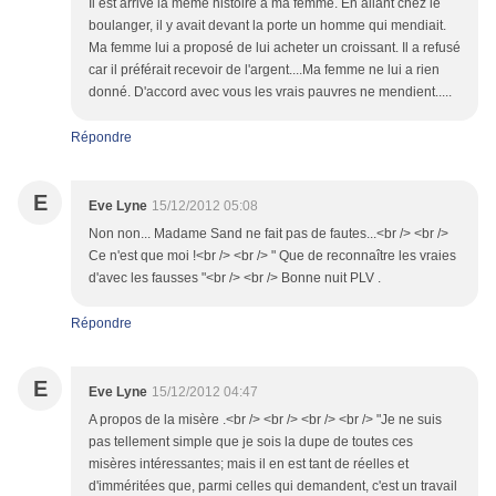
Il est arrivé la même histoire à ma femme. En allant chez le
boulanger, il y avait devant la porte un homme qui mendiait.
Ma femme lui a proposé de lui acheter un croissant. Il a refusé
car il préférait recevoir de l'argent....Ma femme ne lui a rien
donné. D'accord avec vous les vrais pauvres ne mendient.....
Répondre
E
Eve Lyne
15/12/2012 05:08
Non non... Madame Sand ne fait pas de fautes...<br /> <br />
Ce n'est que moi !<br /> <br /> " Que de reconnaître les vraies
d'avec les fausses "<br /> <br /> Bonne nuit PLV .
Répondre
E
Eve Lyne
15/12/2012 04:47
A propos de la misère .<br /> <br /> <br /> <br /> "Je ne suis
pas tellement simple que je sois la dupe de toutes ces
misères intéressantes; mais il en est tant de réelles et
d'imméritées que, parmi celles qui demandent, c'est un travail