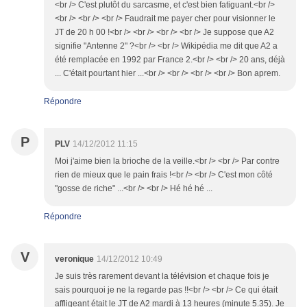
<br /> C'est plutôt du sarcasme, et c'est bien fatiguant.<br />
<br /> <br /> <br /> Faudrait me payer cher pour visionner le
JT de 20 h 00 !<br /> <br /> <br /> <br /> Je suppose que A2
signifie "Antenne 2" ?<br /> <br /> Wikipédia me dit que A2 a
été remplacée en 1992 par France 2.<br /> <br /> 20 ans, déjà
... C'était pourtant hier ...<br /> <br /> <br /> <br /> Bon aprem.
Répondre
P
PLV
14/12/2012 11:15
Moi j'aime bien la brioche de la veille.<br /> <br /> Par contre
rien de mieux que le pain frais !<br /> <br /> C'est mon côté
"gosse de riche" ...<br /> <br /> Hé hé hé ...
Répondre
V
veronique
14/12/2012 10:49
Je suis très rarement devant la télévision et chaque fois je
sais pourquoi je ne la regarde pas !!<br /> <br /> Ce qui était
affligeant était le JT de A2 mardi à 13 heures (minute 5.35). Je