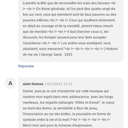
à perdre la tête que de reconnaître les vrais des fausses.<br
/> <br /> En thèse générale, et l'on peut dire quatre-vingt-dix
fois sur cent, ceux qui mendient sont de faux pauvres ou des
pauvres infâmes.<br /> <br /> Ceux qui souffrent réellement,
en dépit du courage et de la moralité, aiment mieux mourir
que de mendier.<br /> <br /> Il faut chercher ceux-ci, les
découvrir, les tromper souvent pour leur faire accepter
l'assistance.<br /> <br /> Les autres vous assiègent, vous
obsèdent, vous menacent."<br /> <br /> <br /> <br /> ( Histoire
de ma vie.) George Sand . 1833
Répondre
A
alain thomas
14/12/2012 22:22
Daniel, puis-je ce soir m'endormir sur cette musique qui
ramène mon esprit dans mon adolescence, avec les longs
manteaux, les regards mélangés "d'être et d'avoir", le coeur
au bord des lèvres, la sensibilité à fleur de peau,
l'insouciance au raz des bottes, la poussière en forme de
symbole entre la vie et la mort ?<br /> <br /> <br /> <br />
Merci mon ami pour ta richesse d'expression.