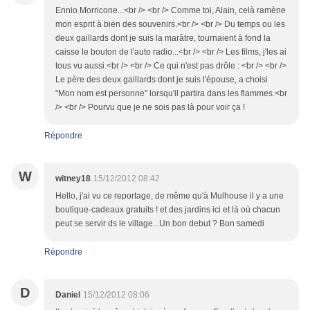
Ennio Morricone...<br /> <br /> Comme toi, Alain, celà ramène
mon esprit à bien des souvenirs.<br /> <br /> Du temps ou les
deux gaillards dont je suis la marâtre, tournaient à fond la
caisse le bouton de l'auto radio...<br /> <br /> Les films, j'les ai
tous vu aussi.<br /> <br /> Ce qui n'est pas drôle : <br /> <br />
Le père des deux gaillards dont je suis l'épouse, a choisi
"Mon nom est personne" lorsqu'il partira dans les flammes.<br
/> <br /> Pourvu que je ne sois pas là pour voir ça !
Répondre
W
witney18
15/12/2012 08:42
Hello, j'ai vu ce reportage, de même qu'à Mulhouse il y a une
boutique-cadeaux gratuits ! et des jardins ici et là où chacun
peut se servir ds le village...Un bon debut ? Bon samedi
Répondre
D
Daniel
15/12/2012 08:06