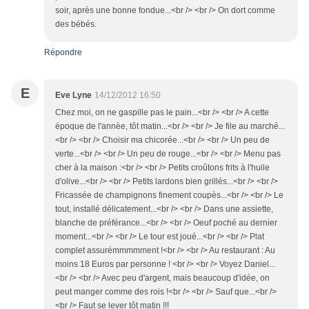
soir, après une bonne fondue...<br /> <br /> On dort comme
des bébés.
Répondre
E
Eve Lyne
14/12/2012 16:50
Chez moi, on ne gaspille pas le pain...<br /> <br /> A cette
époque de l'annèe, tôt matin...<br /> <br /> Je file au marché...
<br /> <br /> Choisir ma chicorée...<br /> <br /> Un peu de
verte...<br /> <br /> Un peu de rouge...<br /> <br /> Menu pas
cher à la maison :<br /> <br /> Petits croûtons frits à l'huile
d'olive...<br /> <br /> Petits lardons bien grillés...<br /> <br />
Fricassée de champignons finement coupès...<br /> <br /> Le
tout, installé délicatement...<br /> <br /> Dans une assiette,
blanche de préférance...<br /> <br /> Oeuf poché au dernier
moment...<br /> <br /> Le tour est joué...<br /> <br /> Plat
complet assurémmmmment !<br /> <br /> Au restaurant : Au
moins 18 Euros par personne ! <br /> <br /> Voyez Daniel...
<br /> <br /> Avec peu d'argent, mais beaucoup d'idée, on
peut manger comme des rois !<br /> <br /> Sauf que...<br />
<br /> Faut se lever tôt matin !!!