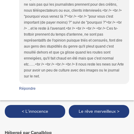
ne sais pas qui les journalistes prennent pour des crétins,
nous téléspectateurs ou eux, clients interviewés.<br /> <br />
"pourquoi vous venez là ?"<br /> <br /> "pour vous c'est
important (de payer moins) ?" suivi de "pourquoi ?"<br /> <br
/> ...et le reste à l'avenant.<br /> <br /> <br /> <br /> Ces tv-
trottoir prennent du temps d'antenne, ne sont pas
représentatifs de l'opinion puisque triés et censurés, font dire
aux gens des stupidités du genre qu'il pleut quand c'est
mouillé dehors et que ça glisse quand les routes sont
enneigées, qu'il fait chaud en été mais que c'est normal
etc.......<br /> <br /> <br /> <br /> Il nous reste les news sur Arte
pour avoir un peu de culture avec des images ou le journal
sur le net.
Répondre
< L'innocence
Le rêve merveilleux >
Hébergé par Canalblog