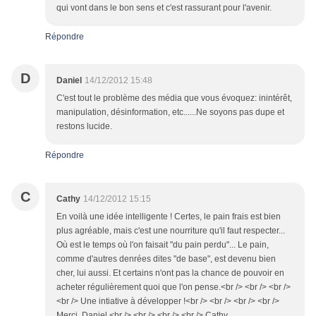
qui vont dans le bon sens et c'est rassurant pour l'avenir.
Répondre
D
Daniel
14/12/2012 15:48
C'est tout le problème des média que vous évoquez: inintérêt,
manipulation, désinformation, etc......Ne soyons pas dupe et
restons lucide.
Répondre
C
Cathy
14/12/2012 15:15
En voilà une idée intelligente ! Certes, le pain frais est bien
plus agréable, mais c'est une nourriture qu'il faut respecter...
Où est le temps où l'on faisait "du pain perdu"... Le pain,
comme d'autres denrées dites "de base", est devenu bien
cher, lui aussi. Et certains n'ont pas la chance de pouvoir en
acheter régulièrement quoi que l'on pense.<br /> <br /> <br />
<br /> Une intiative à développer !<br /> <br /> <br /> <br />
Merci, Daniel.<br /> <br /> <br /> <br /> Cathy.