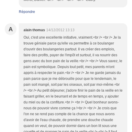
Répondre
A
alain thomas
14/12/2012 13:13
Oui, c'est une excellente initiative, vraiment.<br /> <br /> Je la
trouve géniale parce qu'elle va permettre à ce boulanger
d'ouvrir des boulangeries partout. Il va créer des emplois,
faire des profits, payer de l'impôt et surtout, il va nourrir des
gens avec du bon pain de la veille.<br /> <br /> Vous savez, le
pain est symbolique. Depuis tout petit, mes parents m'ont
appris à respecter le pain.<br /> <br /> Je ne garde jamais du
pain parce que je me débrouille pour que le lendemain, le
pain soit mangé, soit par les oiseaux, soit par moi-même.<br
/> <br /> Au petit déjeuner, j'adore finir le pain de la veille en le
faisant griller, en le beurrant et de temps en temps, y ajouter
du miel ou de la confiture.<br /> <br /> Quel bonheur avons-
nous de pouvoir vivre comme ça !<br /> <br /> Je crois que
l'on ne se rend pas compte de la chance que nous avons
d'avoir de l'eau chaude, de prendre une douche chaude
quand on veut, de pouvoir dormir dans un bon lit sous une
couette et de manger le pain de la veille.<br /> <br /> Il faut