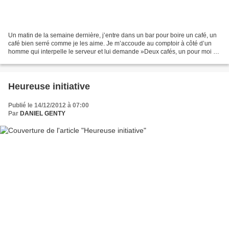
Un matin de la semaine dernière, j’entre dans un bar pour boire un café, un
café bien serré comme je les aime. Je m’accoude au comptoir à côté d’un
homme qui interpelle le serveur et lui demande »Deux cafés, un pour moi et
un café suspendu ! ». Un café...
Heureuse initiative
Publié le 14/12/2012 à 07:00
Par
DANIEL GENTY