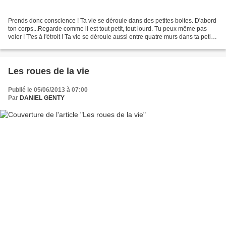
Prends donc conscience ! Ta vie se déroule dans des petites boites. D'abord
ton corps...Regarde comme il est tout petit, tout lourd. Tu peux même pas
voler ! T'es à l'étroit ! Ta vie se déroule aussi entre quatre murs dans ta petite
maison. Tu l'aimes...
Les roues de la vie
Publié le 05/06/2013 à 07:00
Par
DANIEL GENTY