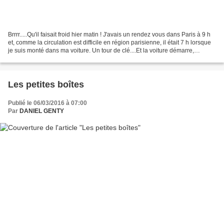
Brrrr.....Qu'il faisait froid hier matin ! J'avais un rendez vous dans Paris à 9 h
et, comme la circulation est difficile en région parisienne, il était 7 h lorsque
je suis monté dans ma voiture. Un tour de clé....Et la voiture démarre,
l'éclairage automatique...
Les petites boîtes
Publié le 06/03/2016 à 07:00
Par
DANIEL GENTY