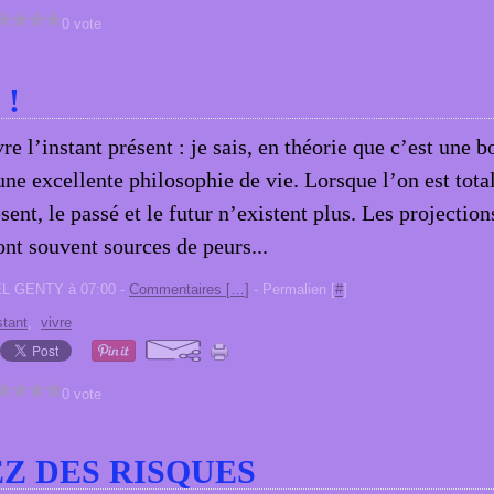
0 vote
 !
re l’instant présent : je sais, en théorie que c’est une 
une excellente philosophie de vie. Lorsque l’on est tot
sent, le passé et le futur n’existent plus. Les projectio
ont souvent sources de peurs...
EL GENTY à 07:00 -
Commentaires [
…
]
- Permalien [
#
]
stant
,
vivre
0 vote
Z DES RISQUES