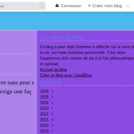
Connexion
+
Créer mon blog
Les voies de l'âme
Ce blog a pour objet d'amener à réfléchir sur le sens d
la vie, sur notre évolution personnelle. C'est donc
l'expression d'un chemin de vie à la fois philosophique
et spirituel.
Accueil du blog
Créer un blog avec CanalBlog
Archives
vre sans peur s
’exige une faç
2026
2025
Août
(1)
2024
Juillet
Décembre
(6)
(7)
2023
Juin
Novembre
Décembre
(7)
(6)
(10)
2022
Mai
Octobre
Novembre
Décembre
(7)
(7)
(9)
(9)
2021
Avril
Septembre
Octobre
Novembre
Décembre
(6)
(8)
(9)
(3)
(7)
2020
Mars
Août
Septembre
Octobre
Septembre
Décembre
(6)
(6)
(9)
(10)
(8)
(3)
2019
Février
Juillet
Août
Septembre
Août
Novembre
Décembre
(7)
(8)
(8)
(8)
(9)
(9)
(9)