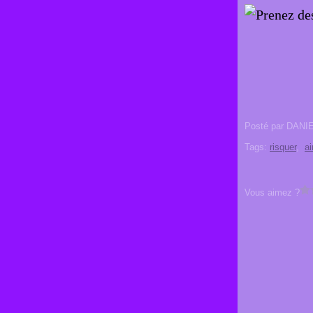
Posté par DANI
Tags:
risquer
,
a
Vous aimez ?