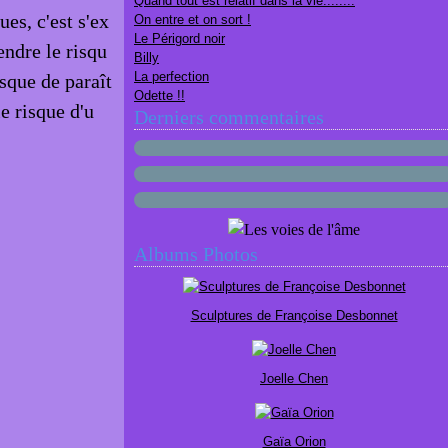
Quand tout est relatif dans la vie........
es, c'est s'ex
On entre et on sort !
Le Périgord noir
endre le risqu
Billy
La perfection
isque de paraît
Odette !!
le risque d'u
Derniers commentaires
Albums Photos
Sculptures de Françoise Desbonnet
Joelle Chen
Gaïa Orion