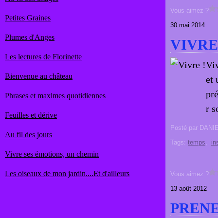
Vous aimez ?
Petites Graines
30 mai 2014
Plumes d'Anges
VIVRE
Les lectures de Florinette
Viv
Bienvenue au château
et 
pré
Phrases et maximes quotidiennes
r s
Feuilles et dérive
Posté par DANI
Au fil des jours
Tags:
temps
,
in
Vivre ses émotions, un chemin
Les oiseaux de mon jardin....Et d'ailleurs
Vous aimez ?
13 août 2012
PRENE