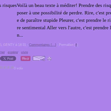
Voilà un beau texte à méditer! Prendre des risqu
poser à une possibilité de perdre. Rire, c'est pr
e de paraître stupide Pleurer, c'est prendre le r
re sentimental Aller vers l'autre, c'est prendre 
n...
EL GENTY à 14:31 -
Commentaires [
…
]
- Permalien [
#
]
imer
,
espérer
,
vivre
0 vote