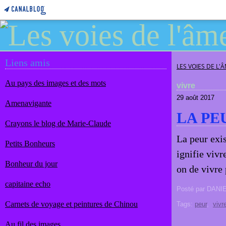
Liens amis
LES VOIES DE L'
Au pays des images et des mots
vivre
29 août 2017
Amenavigante
LA PE
Crayons le blog de Marie-Claude
La peur exis
Petits Bonheurs
ignifie vivr
Bonheur du jour
on de vivre 
capitaine echo
Posté par DANI
Carnets de voyage et peintures de Chinou
Tags:
peur
,
vivr
Au fil des images