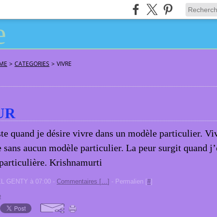
ÂME
>
CATEGORIES
>
VIVRE
UR
te quand je désire vivre dans un modèle particulier. Vi
e sans aucun modèle particulier. La peur surgit quand j
particulière. Krishnamurti
EL GENTY à 07:00 -
Commentaires [
…
]
- Permalien [
#
]
e