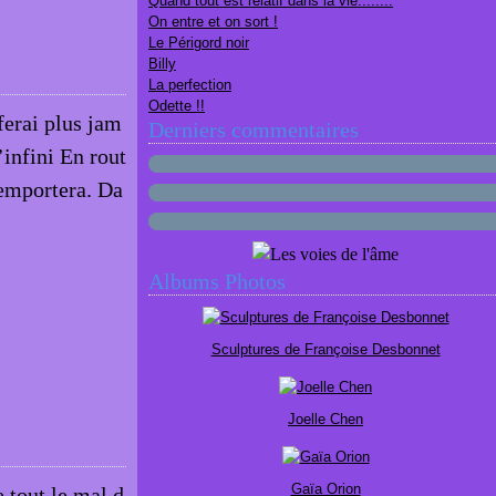
Quand tout est relatif dans la vie........
On entre et on sort !
Le Périgord noir
Billy
La perfection
Odette !!
 ferai plus jam
Derniers commentaires
’infini En rout
’emportera. Da
Albums Photos
Sculptures de Françoise Desbonnet
Joelle Chen
Gaïa Orion
 tout le mal d