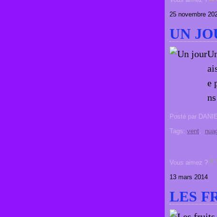
25 novembre 20
UN JO
Un
ai
e 
ns
Posté par DANI
Tags:
vent
,
nua
Vous aimez ?
13 mars 2014
LES F