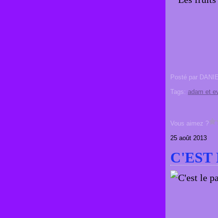
Posté par DANI
Tags:
adam et e
Vous aimez ?
25 août 2013
C'EST