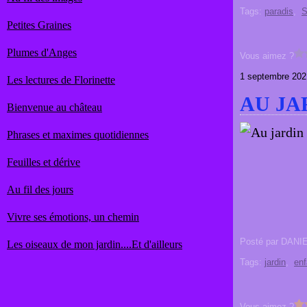
Tags:
paradis
,
S
Petites Graines
Plumes d'Anges
Vous aimez ?
1 septembre 202
Les lectures de Florinette
AU JA
Bienvenue au château
Phrases et maximes quotidiennes
Feuilles et dérive
Au fil des jours
Vivre ses émotions, un chemin
Posté par DANI
Les oiseaux de mon jardin....Et d'ailleurs
Tags:
jardin
,
enf
Vous aimez ?