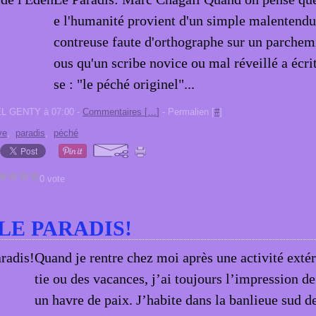
e l'humanité provient d'un simple malentendu
contreuse faute d'orthographe sur un parchem
ous qu'un scribe novice ou mal réveillé a écri
se : "le péché originel"...
EL GENTY à 07:00 -
Commentaires [
…
]
- Permalien [
#
]
ve
,
paradis
,
péché
0 vote
 LE PARADIS!
Quand je rentre chez moi après une activité extér
tie ou des vacances, j’ai toujours l’impression d
un havre de paix. J’habite dans la banlieue sud de