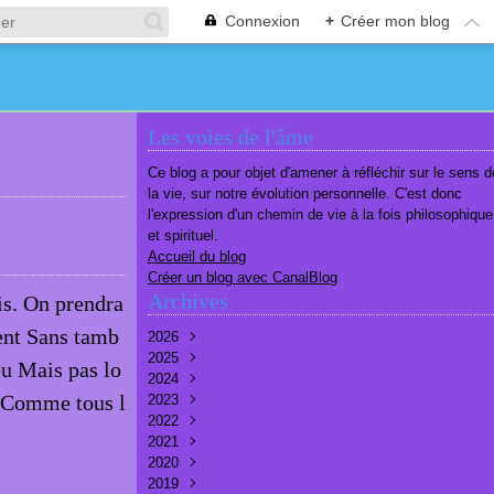
Connexion
+
Créer mon blog
Les voies de l'âme
Ce blog a pour objet d'amener à réfléchir sur le sens d
la vie, sur notre évolution personnelle. C'est donc
l'expression d'un chemin de vie à la fois philosophique
et spirituel.
Accueil du blog
Créer un blog avec CanalBlog
Archives
is. On prendra
ent Sans tamb
2026
2025
Août
(1)
eu Mais pas lo
2024
Juillet
Décembre
(6)
(7)
. Comme tous l
2023
Juin
Novembre
Décembre
(7)
(6)
(10)
2022
Mai
Octobre
Novembre
Décembre
(7)
(7)
(9)
(9)
2021
Avril
Septembre
Octobre
Novembre
Décembre
(6)
(8)
(9)
(3)
(7)
2020
Mars
Août
Septembre
Octobre
Septembre
Décembre
(6)
(6)
(9)
(10)
(8)
(3)
2019
Février
Juillet
Août
Septembre
Août
Novembre
Décembre
(7)
(8)
(8)
(8)
(9)
(9)
(9)