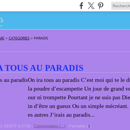
ÂME
>
CATEGORIES
>
PARADIS
A TOUS AU PARADIS
On ira tous au paradis C’est moi qui te le d
la poudre d’escampette Un jour de grand v
our ni trompette Pourtant je ne suis pas Di
in d’être un gueux Ou un simple mécréant
es autres J’irais au paradis...
EL GENTY à 07:00 -
Commentaires [
…
]
- Permalien [
#
]