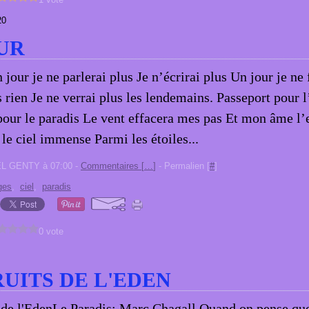
20
UR
 jour je ne parlerai plus Je n’écrirai plus Un jour je ne
s rien Je ne verrai plus les lendemains. Passeport pour l
pour le paradis Le vent effacera mes pas Et mon âme l
 le ciel immense Parmi les étoiles...
EL GENTY à 07:00 -
Commentaires [
…
]
- Permalien [
#
]
ges
,
ciel
,
paradis
0 vote
RUITS DE L'EDEN
Le Paradis: Marc Chagall Quand on pense que