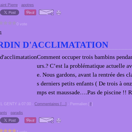
aint Pierre
,
apotres
0 vote
1
RDIN D'ACCLIMATATION
Comment occuper trois bambins pendant
urs.? C’est la problématique actuelle 
e. Nous gardons, avant la rentrée des cla
s derniers petits enfants ( De trois à onz
mps est maussade….Pas de piscine !! Re
EL GENTY à 07:00 -
Commentaires [
…
]
- Permalien [
#
]
ants
,
paradis
1 vote