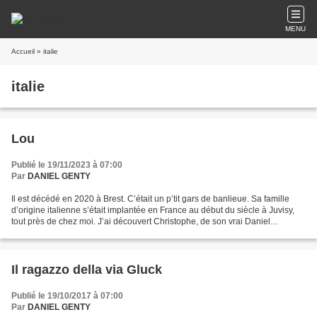
MENU
Accueil
» italie
italie
Lou
Publié le 19/11/2023 à 07:00
Par
DANIEL GENTY
Il est décédé en 2020 à Brest. C’était un p’tit gars de banlieue. Sa famille
d’origine italienne s’était implantée en France au début du siècle à Juvisy,
tout près de chez moi. J’ai découvert Christophe, de son vrai Daniel
Bevilacqua, très jeune. Tous...
Il ragazzo della via Gluck
Publié le 19/10/2017 à 07:00
Par
DANIEL GENTY