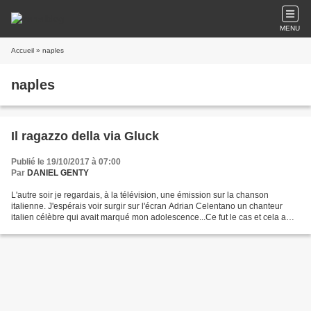
MENU
Accueil
» naples
naples
Il ragazzo della via Gluck
Publié le 19/10/2017 à 07:00
Par
DANIEL GENTY
L'autre soir je regardais, à la télévision, une émission sur la chanson
italienne. J'espérais voir surgir sur l'écran Adrian Celentano un chanteur
italien célèbre qui avait marqué mon adolescence...Ce fut le cas et cela a
déclenché en moi une bouffée...