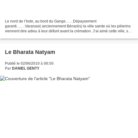
Le nord de l’Inde, au bord du Gange……Dépaysement
garanti…….Varanasi( anciennement Bénarès) la ville sainte où les pèlerins
viennent dire adieu à leur défunt avant la crémation. J’ai aimé cette ville, son
ambiance particulière, grouillante de vie. 6 heures...
Le Bharata Natyam
Publié le 02/06/2010 à 08:50
Par
DANIEL GENTY