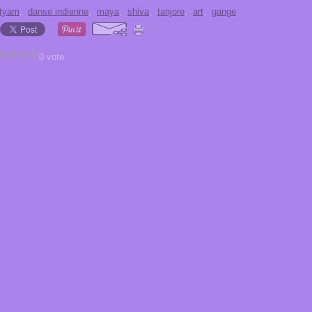
atyam
,
danse indienne
,
maya
,
shiva
,
tanjore
,
art
,
gange
0 vote