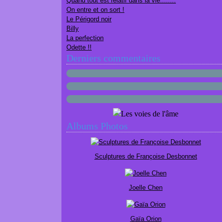
Quand tout est relatif dans la vie........
On entre et on sort !
Le Périgord noir
Billy
La perfection
Odette !!
Derniers commentaires
Albums Photos
Sculptures de Françoise Desbonnet
Joelle Chen
Gaïa Orion