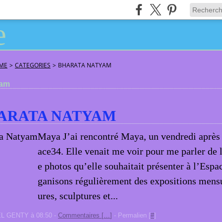
ÂME
>
CATEGORIES
>
BHARATA NATYAM
yam
ARATA NATYAM
Maya J’ai rencontré Maya, un vendredi après 
ace34. Elle venait me voir pour me parler de 
e photos qu’elle souhaitait présenter à l’Esp
ganisons régulièrement des expositions mensu
ures, sculptures et...
EL GENTY à 08:50 -
Commentaires [
…
]
- Permalien [
#
]