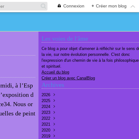
Connexion
+
Créer mon blog
Les voies de l'âme
Ce blog a pour objet d'amener à réfléchir sur le sens d
la vie, sur notre évolution personnelle. C'est donc
l'expression d'un chemin de vie à la fois philosophique
et spirituel.
Accueil du blog
Créer un blog avec CanalBlog
Archives
midi, à l’Esp
l’exposition d
2026
2025
Août
(1)
ace34. Nous or
2024
Juillet
Décembre
(6)
(7)
elles de peint
2023
Juin
Novembre
Décembre
(7)
(6)
(10)
2022
Mai
Octobre
Novembre
Décembre
(7)
(7)
(9)
(9)
2021
Avril
Septembre
Octobre
Novembre
Décembre
(6)
(8)
(9)
(3)
(7)
2020
Mars
Août
Septembre
Octobre
Septembre
Décembre
(6)
(6)
(9)
(10)
(8)
(3)
2019
Février
Juillet
Août
Septembre
Août
Novembre
Décembre
(7)
(8)
(8)
(8)
(9)
(9)
(9)