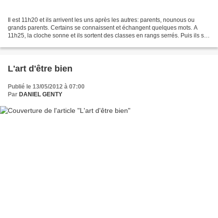
Il est 11h20 et ils arrivent les uns après les autres: parents, nounous ou
grands parents. Certains se connaissent et échangent quelques mots. A
11h25, la cloche sonne et ils sortent des classes en rangs serrés. Puis ils se
répandent brusquement comme...
L'art d'être bien
Publié le 13/05/2012 à 07:00
Par
DANIEL GENTY