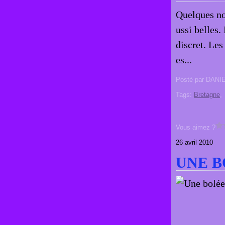
Quelques nou
ussi belles.
discret. Les
es...
Posté par DANI
Tags:
Bretagne
Vous aimez ?
26 avril 2010
UNE B