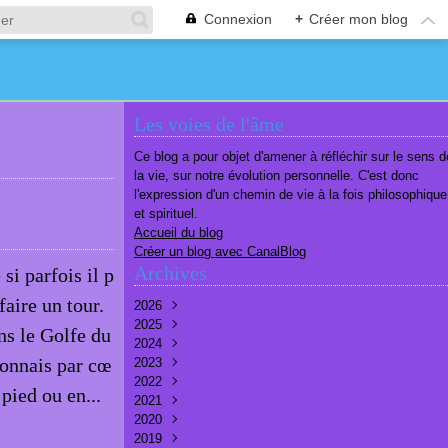
Connexion
+
Créer mon blog
Les voies de l'âme
Ce blog a pour objet d'amener à réfléchir sur le sens d
la vie, sur notre évolution personnelle. C'est donc
l'expression d'un chemin de vie à la fois philosophique
et spirituel.
Accueil du blog
Créer un blog avec CanalBlog
Archives
si parfois il p
faire un tour.
2026
2025
Août
(1)
s le Golfe du
2024
Juillet
Décembre
(6)
(7)
 connais par cœ
2023
Juin
Novembre
Décembre
(7)
(6)
(10)
2022
Mai
Octobre
Novembre
Décembre
(7)
(7)
(9)
(9)
 pied ou en...
2021
Avril
Septembre
Octobre
Novembre
Décembre
(6)
(8)
(9)
(3)
(7)
2020
Mars
Août
Septembre
Octobre
Septembre
Décembre
(6)
(6)
(9)
(10)
(8)
(3)
2019
Février
Juillet
Août
Septembre
Août
Novembre
Décembre
(7)
(8)
(8)
(8)
(9)
(9)
(9)