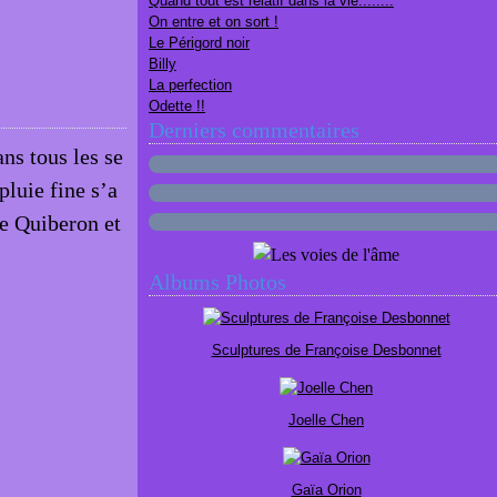
Quand tout est relatif dans la vie........
On entre et on sort !
Le Périgord noir
Billy
La perfection
Odette !!
Derniers commentaires
ans tous les se
pluie fine s’a
de Quiberon et
Albums Photos
Sculptures de Françoise Desbonnet
Joelle Chen
Gaïa Orion