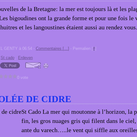
velles de la Bretagne: la mer est toujours là et les pla
 Les bigoudines ont la grande forme et pour une fois le v
 huitres et les langoustines étaient aussi au rendez vous
EL GENTY à 06:54 -
Commentaires [
…
]
- Permalien [
#
]
,
St cado
,
Erdeven
0 vote
OLÉE DE CIDRE
St Cado La mer qui moutonne à l’horizon, la p
fin, les gros nuages gris qui filent dans le ciel
ante du varech…..le vent qui siffle aux orei