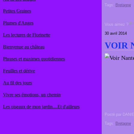
Tags:
Bretagne
Petites Graines
Plumes d'Anges
Vous aimez ?
30 avril 2014
Les lectures de Florinette
VOIR 
Bienvenue au château
Phrases et maximes quotidiennes
Feuilles et dérive
Au fil des jours
Vivre ses émotions, un chemin
Les oiseaux de mon jardin....Et d'ailleurs
Posté par DANI
Tags:
Bretagne