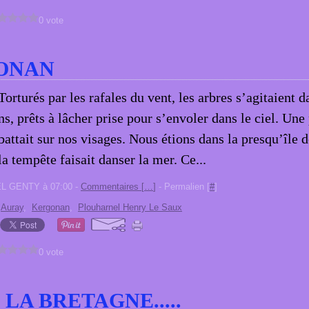
0 vote
ONAN
Torturés par les rafales du vent, les arbres s’agitaient d
ns, prêts à lâcher prise pour s’envoler dans le ciel. Une 
battait sur nos visages. Nous étions dans la presqu’île 
la tempête faisait danser la mer. Ce...
EL GENTY à 07:00 -
Commentaires [
…
]
- Permalien [
#
]
,
Auray
,
Kergonan
,
Plouharnel Henry Le Saux
0 vote
 LA BRETAGNE.....