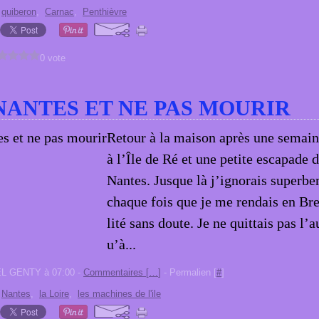
,
quiberon
,
Carnac
,
Penthièvre
0 vote
NANTES ET NE PAS MOURIR
Retour à la maison après une semai
à l’Île de Ré et une petite escapade 
Nantes. Jusque là j’ignorais superb
chaque fois que je me rendais en Bre
lité sans doute. Je ne quittais pas l’
u’à...
EL GENTY à 07:00 -
Commentaires [
…
]
- Permalien [
#
]
,
Nantes
,
la Loire
,
les machines de l'ile