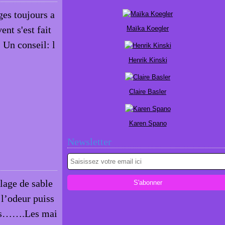
ges toujours a
ent s'est fait
Maïka Koegler
. Un conseil: l
Henrik Kinski
Claire Basler
Karen Spano
Newsletter
lage de sable
, l’odeur puiss
lles…….Les mai