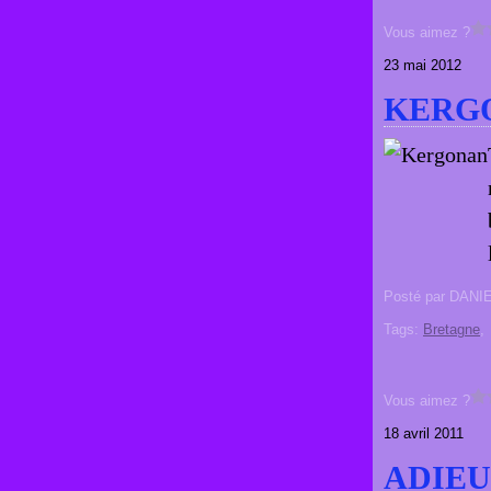
Vous aimez ?
23 mai 2012
KERG
Posté par DANI
Tags:
Bretagne
Vous aimez ?
18 avril 2011
ADIEU