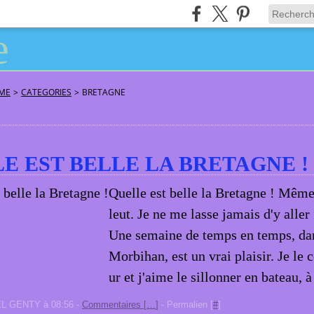
ÂME
>
CATEGORIES
>
BRETAGNE
E EST BELLE LA BRETAGNE !
Quelle est belle la Bretagne ! Même 
leut. Je ne me lasse jamais d'y aller 
Une semaine de temps en temps, dan
Morbihan, est un vrai plaisir. Je le
ur et j'aime le sillonner en bateau, à
EL GENTY à 08:56 -
Commentaires [
…
]
- Permalien [
#
]