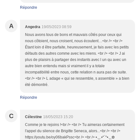
Répondre
A
Angedra
19/05/2023 08:59
Nous avons tous de bons et mauvais côtés pour ceux qui
nous côtoient, nous croisent, nous écoutent…<br /> <br />
Étant loin d être parfaite, heureusement, je fais avec les petits
défauts des autres comme avec les miens. <br /> <br /> J ai
plus de plaisirs à partager des instants avec l un qu avec un
autre bien entendu mais si vraiment il y a totale
incompatibilité entre nous, cette relation n aura pas de suite.
<br /> <br /> L adage « qui se ressemble, s assemble » a bien
été démontré.
Répondre
C
Célestine
18/05/2023 15:20
Comme je te rejoins !<br /> <br /> Tu aimeras certainement
l'appel du silence de Brigitte Seneca, alors...<br /> <br />
https://youtu.be/oy06bakPssc<br /> <br /> •.¸¸.•*`*•.¸¸✿