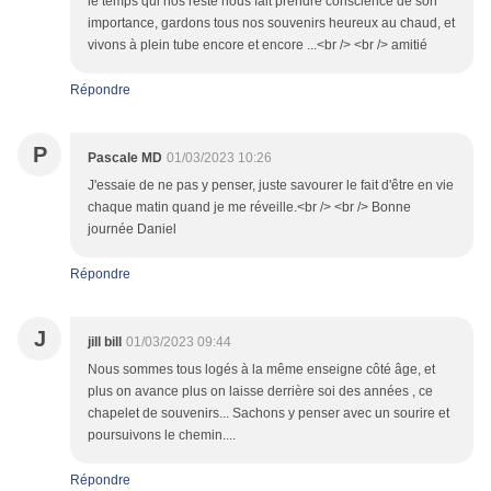
le temps qui nos reste nous fait prendre conscience de son
importance, gardons tous nos souvenirs heureux au chaud, et
vivons à plein tube encore et encore ...<br /> <br /> amitié
Répondre
P
Pascale MD
01/03/2023 10:26
J'essaie de ne pas y penser, juste savourer le fait d'être en vie
chaque matin quand je me réveille.<br /> <br /> Bonne
journée Daniel
Répondre
J
jill bill
01/03/2023 09:44
Nous sommes tous logés à la même enseigne côté âge, et
plus on avance plus on laisse derrière soi des années , ce
chapelet de souvenirs... Sachons y penser avec un sourire et
poursuivons le chemin....
Répondre