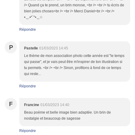
/> Quand ça te prend, un brin morose, <br /> <br /> tu écris de
bien jolies choses<br /> <br /> Merci Daniel<br /> <br />
•.¸¸.•*`*•.¸¸☆
Répondre
P
Pastelle
01/03/2023 14:45
Le thème de mon association photo cette année est "le temps
qui passe", et je vais peut être m'inspirer de ton illustration si
tu permets. <br /> <br /> Sinon, profitons à fond de ce temps
qui reste...
Répondre
F
Francine
01/03/2023 14:40
Beau poème et belle image bien adaptée. Un brin de
nostalgie et beaucoup de sagesse
Répondre