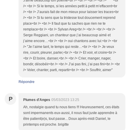
J'aime beaucoup ton poème<br /> <br /> <br /> <br /> ****<br
/> <br /> Si le temps, si les années petit à petit m’effacent<br
/> <br /> J’aurais fait de mon mieux pour laisser les traces<br
/> <br /> Si tu sens que la tristesse tout doucement reprend
place<br /> <br /> Il faut que tu saches que rien ne te
remplace<br /> <br /> Sylvan Areg<br /> <br /> <br /> <br />
Serge Reggiani, un chanteur que j’ai beaucoup aimé et
j’aime encore…<br /> <br /> oui chantons avec lui:<br /> <br
/> "Je l’aime tant, le temps qui reste…<br /> <br /> Je veux
rire, courir, pleurer, parler,<br /> <br /> Et voir, et croire<br />
<br /> Et boire, danser,<br /> <br /> Crier, manger, nager,
bondir, désobéir<br /> <br /> J’ai pas fini, j’ai pas fini<br /> <br
/> Voler, chanter, parti, repartir<br /> <br /> Souffrir, aimer"
Répondre
P
Plumes d'Anges
05/03/2023 13:25
Ah, nostalgie quand tu nous tiens !!! Heureusement, ces états
sont impermanents eux-aussi, il nous faut juste apprendre à
être patient(e)s, tout passe... Doux après-midi Daniel, le
printemps est proche. brigitte