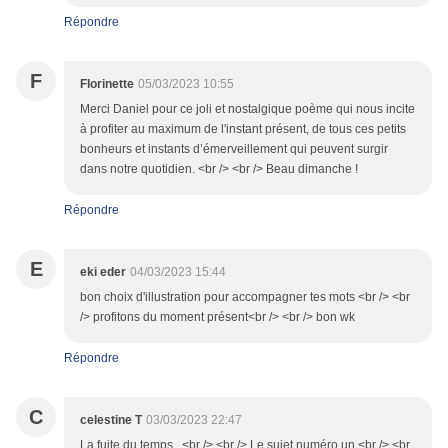
Répondre
F
Florinette
05/03/2023 10:55
Merci Daniel pour ce joli et nostalgique poème qui nous incite
à profiter au maximum de l'instant présent, de tous ces petits
bonheurs et instants d’émerveillement qui peuvent surgir
dans notre quotidien. <br /> <br /> Beau dimanche !
Répondre
E
eki eder
04/03/2023 15:44
bon choix d'illustration pour accompagner tes mots <br /> <br
/> profitons du moment présent<br /> <br /> bon wk
Répondre
C
celestine T
03/03/2023 22:47
La fuite du temps...<br /> <br /> Le sujet numéro un.<br /> <br