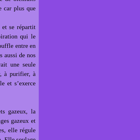
e car plus que
et se répartit
iration qui le
ouffle entre en
s aussi de nos
vait une seule
, à purifier, à
le et s’exerce
ts gazeux, la
nges gazeux et
s, elle régule
n. Elle soulage