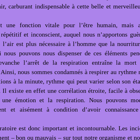
air, carburant indispensable à cette belle et merveill
st une fonction vitale pour l’être humain, mais 
répétitif et inconscient, auquel nous n’apportons guèr
, l’air est plus nécessaire à l’homme que la nourritur
i nous pouvons nous dispenser de ces éléments pen
revanche l’arrêt de la respiration entraîne la mort
. Ainsi, nous sommes condamnés à respirer au rythme
ations à la minute, rythme qui peut varier selon son ét
 Il existe en effet une corrélation étroite, facile à obs
 une émotion et la respiration. Nous pouvons mod
nt et aisément à condition d’avoir connaissance
iratoire est donc important et incontournable. Les inc
ent – bon ou mauvais – sur tout notre organisme et n