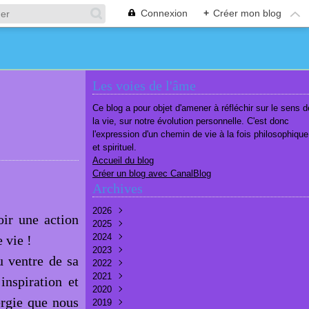
Connexion
+
Créer mon blog
Les voies de l'âme
Ce blog a pour objet d'amener à réfléchir sur le sens d
la vie, sur notre évolution personnelle. C'est donc
l'expression d'un chemin de vie à la fois philosophique
et spirituel.
Accueil du blog
Créer un blog avec CanalBlog
Archives
2026
oir une action
2025
Août
(1)
2024
Juillet
Décembre
(6)
(7)
 vie !
2023
Juin
Novembre
Décembre
(7)
(6)
(10)
u ventre de sa
2022
Mai
Octobre
Novembre
Décembre
(7)
(7)
(9)
(9)
2021
Avril
Septembre
Octobre
Novembre
Décembre
(6)
(8)
(9)
(3)
(7)
inspiration et
2020
Mars
Août
Septembre
Octobre
Septembre
Décembre
(6)
(6)
(9)
(10)
(8)
(3)
ergie que nous
2019
Février
Juillet
Août
Septembre
Août
Novembre
Décembre
(7)
(8)
(8)
(8)
(9)
(9)
(9)