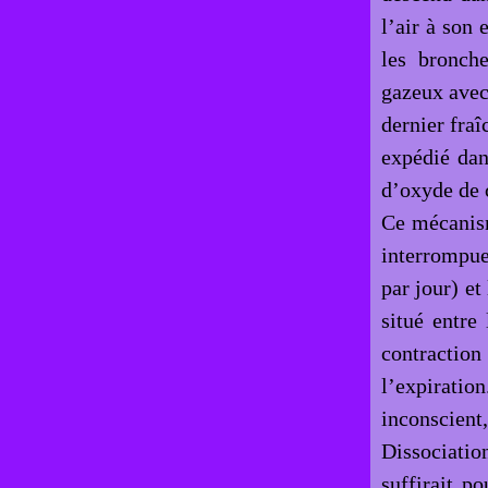
l’air à son 
les bronch
gazeux avec 
dernier fra
expédié dan
d’oxyde de c
Ce mécanism
interrompue
par jour) et
situé entre
contraction
l’expiratio
inconscient,
Dissociati
suffirait p