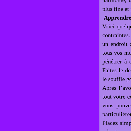
harmonie, 
plus fine et
Apprendre
Voici quelq
contraintes
un endroit 
tous vos mus
pénétrer à 
Faites-le de
le souffle 
Après l’avo
tout votre c
vous pouve
particulièr
Placez simp