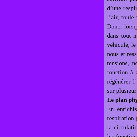
d’une respi
l’air, coule
Donc, lorsq
dans tout n
véhicule, le
nous et ress
tensions, n
fonction à a
régénérer l
sur plusieur
Le plan ph
En enrichi
respiration
la circulati
les fonction