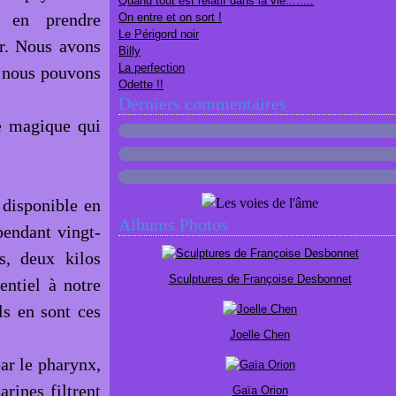
Quand tout est relatif dans la vie........
s en prendre
On entre et on sort !
Le Périgord noir
er. Nous avons
Billy
La perfection
le nous pouvons
Odette !!
Derniers commentaires
le magique qui
t disponible en
Albums Photos
pendant vingt-
s, deux kilos
Sculptures de Françoise Desbonnet
entiel à notre
ls en sont ces
Joelle Chen
par le pharynx,
rines filtrent
Gaïa Orion