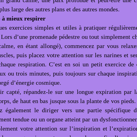
un grand calme, une paix profonde et peut-être une 
 plus large des autres plans et des autres mondes.
 à mieux respirer
ues exercices simples et utiles à pratiquer régulièrem
. Lors d’une promenade pédestre ou tout simplement c
calme, en étant allongé), commencez par vous relaxe
cles, puis placez votre attention sur les narines et se
chaque respiration. C’est en soi un petit exercice de 
ux ou trois minutes, puis toujours sur chaque inspirati
gorgé d’énergie cosmique.
ir capté, répandez-le sur une longue expiration par 
orps, de haut en bas jusque sous la plante de vos pieds.
z également le diriger vers une partie spécifique d
ement tendue ou un organe atteint par un dysfonctionne
lement votre attention sur l’inspiration et l’expiratio