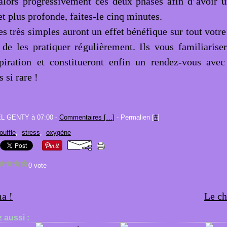
 alors progressivement ces deux phases afin d’avoir u
t plus profonde, faites-le cinq minutes.
es très simples auront un effet bénéfique sur tout votr
 de les pratiquer régulièrement. Ils vous familiariser
spiration et constitueront enfin un rendez-vous ave
 si rare !
EL GENTY à 07:00 -
Commentaires [
…
]
- Permalien [
#
]
ouffle
,
stress
,
oxygène
0 vote
a !
Le c
 aussi :