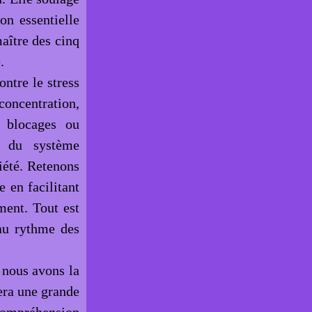
on essentielle
aître des cinq
.
ntre le stress
concentration,
s blocages ou
e du système
iété. Retenons
e en facilitant
ment. Tout est
 au rythme des
e nous avons la
era une grande