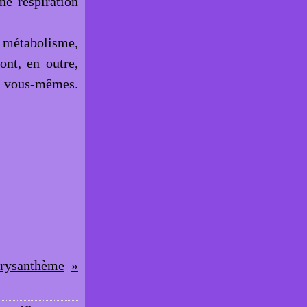
ne respiration
e métabolisme,
ont, en outre,
c vous-mêmes.
hrysanthème