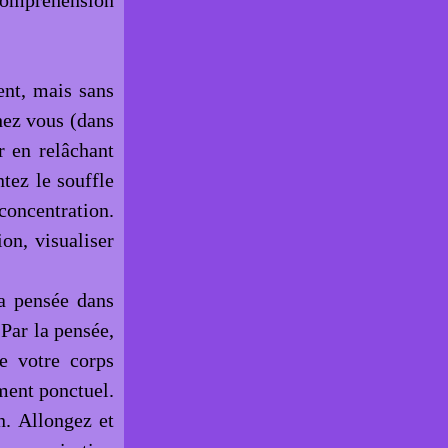
compréhension
ent, mais sans
hez vous (dans
r en relâchant
ntez le souffle
concentration.
on, visualiser
la pensée dans
 Par la pensée,
e votre corps
ment ponctuel.
n. Allongez et