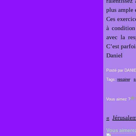
ralentissez
plus ample e
Ces exercic
à condition
avec la re
C’est parfois
Daniel
Posté par DANI
Tags:
respirer
,
s
Vous aimez ?
Jérusalem
Vous aimerez