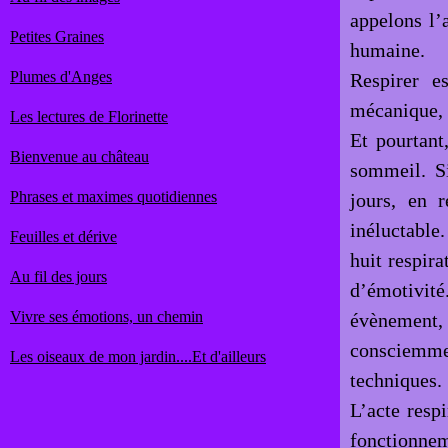
appelons l’
Petites Graines
humaine.
Plumes d'Anges
Respirer e
mécanique, 
Les lectures de Florinette
Et pourtant
Bienvenue au château
sommeil. S
Phrases et maximes quotidiennes
jours, en 
inéluctable
Feuilles et dérive
huit respir
Au fil des jours
d’émotivité.
Vivre ses émotions, un chemin
évènement,
consciemme
Les oiseaux de mon jardin....Et d'ailleurs
techniques.
L’acte resp
fonctionnem