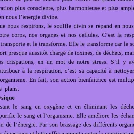
ration plus consciente, plus harmonieuse et plus ampl
 en nous l’énergie divine.
ue nous respirons, le souffle divin se répand en nous 
otre corps, nos organes et nos cellules. C’est la resp
 transporte et le transforme. Elle le transforme car le s
ort presque aussitôt chargé de toxines, de déchets, mai
os crispations, en un mot de notre stress. S’il y a
ttribuer à la respiration, c’est sa capacité à nettoyer
’organisme. En fait, son action bienfaitrice est multip
s plans.
ysique
ssant le sang en oxygène et en éliminant les déche
 purifie le sang et l’organisme. Elle améliore les écha
on de l’énergie. Par son brassage des différents organe
s digestives et lutte efficacement contre la constipatio