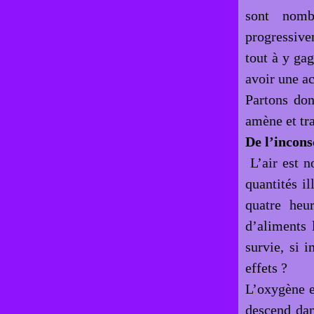
sont nomb
progressive
tout à y gag
avoir une ac
Partons don
amène et tra
De l’incons
L’air est no
quantités i
quatre heu
d’aliments 
survie, si 
effets ?
L’oxygène es
descend dans