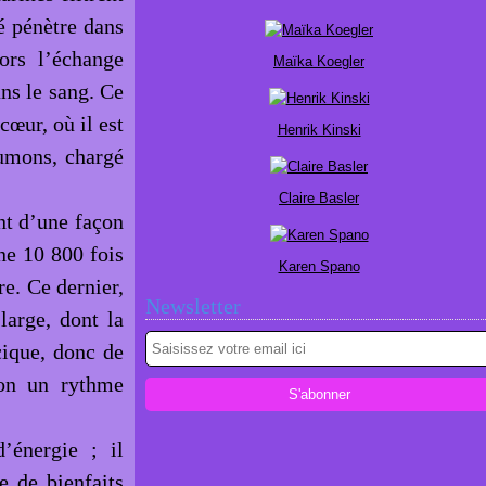
ré pénètre dans
ors l’échange
Maïka Koegler
ns le sang. Ce
œur, où il est
Henrik Kinski
oumons, chargé
Claire Basler
nt d’une façon
ne 10 800 fois
Karen Spano
re. Ce dernier,
Newsletter
large, dont la
cique, donc de
elon un rythme
’énergie ; il
e de bienfaits