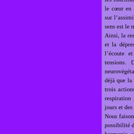
le cœur en 
sur l’assimi
sens est le 
Ainsi, la re
et la dépre
l’écoute e
tensions. 
neurovégéta
déjà que la 
trois action
respiration
jours et des
Nous faison
possibilité 