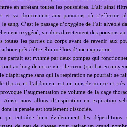
entrée en arrêtant toutes les poussières. L’air ainsi filt
es et va directement aux poumons où s’effectue al
le sang. C’est le passage d’oxygène de l’air alvéolé da
îchement oxygéné, va alors directement des pouvons au c
s toutes les parties du corps avant de revenir aux p
arbone prêt à être éliminé lors d’une expiration.
e parfait est rythmé par deux pompes qui fonctionne
 tout au long de notre vie : le cœur (qui bat en moyen
 le diaphragme sans qui la respiration ne pourrait se fai
 le thorax et l’abdomen, est un muscle mince et très 
 provoque l’augmentation de volume de la cage thora
n. Ainsi, nous allons d’inspiration en expiration s
 dont la pensée est totalement dissociée.
on qui entraîne bien évidemment des déperditions d
ourtant de peu de choses pour retirer un grand nombr