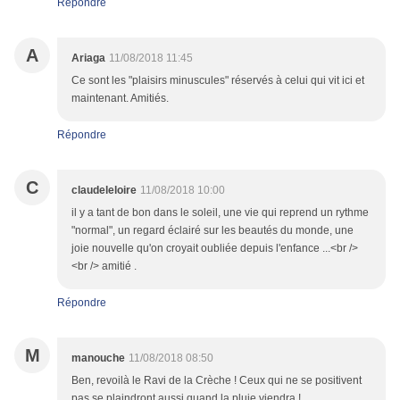
Répondre
A
Ariaga
11/08/2018 11:45
Ce sont les "plaisirs minuscules" réservés à celui qui vit ici et
maintenant. Amitiés.
Répondre
C
claudeleloire
11/08/2018 10:00
il y a tant de bon dans le soleil, une vie qui reprend un rythme
"normal", un regard éclairé sur les beautés du monde, une
joie nouvelle qu'on croyait oubliée depuis l'enfance ...<br />
<br /> amitié .
Répondre
M
manouche
11/08/2018 08:50
Ben, revoilà le Ravi de la Crèche ! Ceux qui ne se positivent
pas se plaindront aussi quand la pluie viendra !