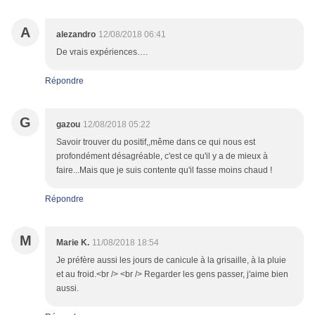
A
alezandro
12/08/2018 06:41
De vrais expériences….
Répondre
G
gazou
12/08/2018 05:22
Savoir trouver du positif,,même dans ce qui nous est
profondément désagréable, c'est ce qu'il y a de mieux à
faire...Mais que je suis contente qu'il fasse moins chaud !
Répondre
M
Marie K.
11/08/2018 18:54
Je préfère aussi les jours de canicule à la grisaille, à la pluie
et au froid.<br /> <br /> Regarder les gens passer, j'aime bien
aussi.