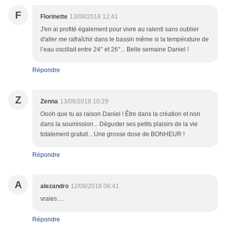
F
Florinette
13/08/2018 12:41
J'en ai profité également pour vivre au ralenti sans oublier
d'aller me rafraîchir dans le bassin même si la température de
l’eau oscillait entre 24° et 26°... Belle semaine Daniel !
Répondre
Z
Zenna
13/08/2018 10:29
Oooh que tu as raison Daniel ! Être dans la création et non
dans la soumission... Déguster ses petits plaisirs de la vie
totalement gratuit... Une grosse dose de BONHEUR !
Répondre
A
alezandro
12/08/2018 06:41
vraies….
Répondre