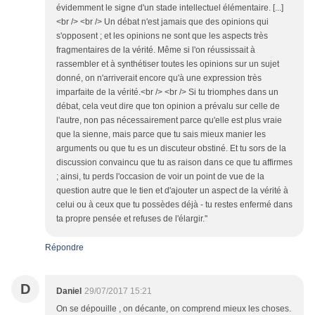
évidemment le signe d'un stade intellectuel élémentaire. [...]
<br /> <br /> Un débat n'est jamais que des opinions qui
s'opposent ; et les opinions ne sont que les aspects très
fragmentaires de la vérité. Même si l'on réussissait à
rassembler et à synthétiser toutes les opinions sur un sujet
donné, on n'arriverait encore qu'à une expression très
imparfaite de la vérité.<br /> <br /> Si tu triomphes dans un
débat, cela veut dire que ton opinion a prévalu sur celle de
l'autre, non pas nécessairement parce qu'elle est plus vraie
que la sienne, mais parce que tu sais mieux manier les
arguments ou que tu es un discuteur obstiné. Et tu sors de la
discussion convaincu que tu as raison dans ce que tu affirmes
; ainsi, tu perds l'occasion de voir un point de vue de la
question autre que le tien et d'ajouter un aspect de la vérité à
celui ou à ceux que tu possèdes déjà - tu restes enfermé dans
ta propre pensée et refuses de l'élargir."
Répondre
D
Daniel
29/07/2017 15:21
On se dépouille , on décante, on comprend mieux les choses.