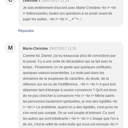
celestine T
29/07/2017 12:14
Je suis entièrement d'accord avec Marie-Christine.<br /> <br
/> Intéressantes, toutes ces questions à se poser avant de
juger les autres...<br /> <br /> ¸¸.•*¨*• ☆
Répondre
M
Marie-Christine
29/07/2017 11:33
Comme toi, Daniel, j'ai eu beaucoup plus de convictions par
le passé. Il y a une sorte de décantation qui se fait avec le
temps.. Finalement, on ne garde que quelques certitudes,
quelques valeurs essentielles. Le reste part dans les
domaines de la souplesse de caractère, du doute, de la
réflexion sur soi ou de l'indifférence...<br /> <br /> A quoi bon
dépenser tant d'énergie à vouloir convaincre ? Qu'il est doux
de ne pas chercher à convaincre !<br /> <br /> Même parmi
les personnes hautement spirituelles, je vois des rigidités.<br
/> <br /> Le problème, quand on a des rigidités, c'est qu'on ne
s'en rend pas compte. On se voit souple et tolérant. Ce sont
les autres qui sont intolérants ! <br /> <br /> L'image que l'on a
de soi, c'est le reflet de notre bulle qui nous est renvoyé.<br />