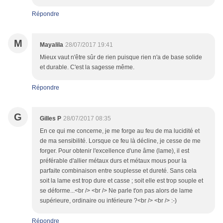
Répondre
M
Mayalila
28/07/2017 19:41
Mieux vaut n'être sûr de rien puisque rien n'a de base solide
et durable. C'est la sagesse même.
Répondre
G
Gilles P
28/07/2017 08:35
En ce qui me concerne, je me forge au feu de ma lucidité et
de ma sensibilité. Lorsque ce feu là décline, je cesse de me
forger. Pour obtenir l'excellence d'une âme (lame), il est
préférable d'allier métaux durs et métaux mous pour la
parfaite combinaison entre souplesse et dureté. Sans cela
soit la lame est trop dure et casse ; soit elle est trop souple et
se déforme...<br /> <br /> Ne parle t'on pas alors de lame
supérieure, ordinaire ou inférieure ?<br /> <br /> :-)
Répondre