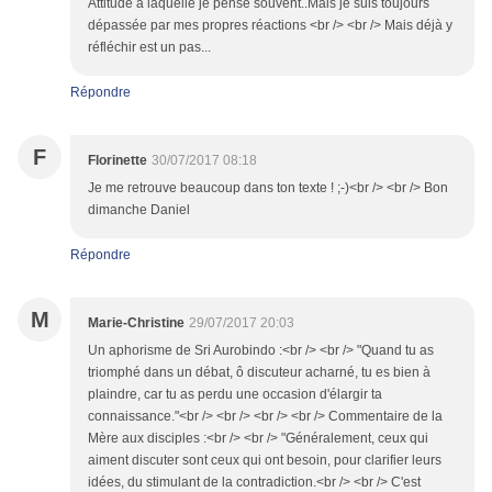
Attitude à laquelle je pense souvent..Mais je suis toujours
dépassée par mes propres réactions <br /> <br /> Mais déjà y
réfléchir est un pas...
Répondre
F
Florinette
30/07/2017 08:18
Je me retrouve beaucoup dans ton texte ! ;-)<br /> <br /> Bon
dimanche Daniel
Répondre
M
Marie-Christine
29/07/2017 20:03
Un aphorisme de Sri Aurobindo :<br /> <br /> "Quand tu as
triomphé dans un débat, ô discuteur acharné, tu es bien à
plaindre, car tu as perdu une occasion d'élargir ta
connaissance."<br /> <br /> <br /> <br /> Commentaire de la
Mère aux disciples :<br /> <br /> "Généralement, ceux qui
aiment discuter sont ceux qui ont besoin, pour clarifier leurs
idées, du stimulant de la contradiction.<br /> <br /> C'est