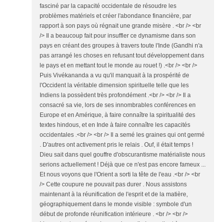
fasciné par la capacité occidentale de résoudre les
problèmes matériels et créer l'abondance financière, par
rapport à son pays où régnait une grande misère . <br /> <br
/> Il a beaucoup fait pour insuffler ce dynamisme dans son
pays en créant des groupes à travers toute l'Inde (Gandhi n'a
pas arrangé les choses en refusant tout développement dans
le pays et en mettant tout le monde au rouet !) .<br /> <br />
Puis Vivékananda a vu qu'il manquait à la prospérité de
l'Occident la véritable dimension spirituelle telle que les
Indiens la possèdent très profondément .<br /> <br /> Il a
consacré sa vie, lors de ses innombrables conférences en
Europe et en Amérique, à faire connaître la spiritualité des
textes hindous, et en Inde à faire connaître les capacités
occidentales .<br /> <br /> Il a semé les graines qui ont germé
. D'autres ont activement pris le relais . Ouf, il était temps !
Dieu sait dans quel gouffre d'obscurantisme matérialiste nous
serions actuellement ! Déjà que ce n'est pas encore fameux ...
Et nous voyons que l'Orient a sorti la tête de l'eau .<br /> <br
/> Cette coupure ne pouvait pas durer . Nous assistons
maintenant à la réunification de l'esprit et de la matière,
géographiquement dans le monde visible : symbole d'un
début de profonde réunification intérieure . <br /> <br />