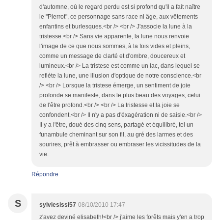
d'automne, où le regard perdu est si profond qu'il a fait naître
le "Pierrot", ce personnage sans race ni âge, aux vêtements
enfantins et burlesques.<br /> <br /> J'associe la lune à la
tristesse.<br /> Sans vie apparente, la lune nous renvoie
l'image de ce que nous sommes, à la fois vides et pleins,
comme un message de clarté et d'ombre, doucereux et
lumineux.<br /> La tristese est comme un lac, dans lequel se
reflète la lune, une illusion d'optique de notre conscience.<br
/> <br /> Lorsque la tristese émerge, un sentiment de joie
profonde se manifeste, dans le plus beau des voyages, celui
de l'être profond.<br /> <br /> La tristesse et la joie se
confondent.<br /> Il n'y a pas d'éxagération ni de saisie.<br />
Il y a l'être, doué des cinq sens, partagé et équilibré, tel un
funambule cheminant sur son fil, au gré des larmes et des
sourires, prêt à embrasser ou embraser les vicissitudes de la
vie.
Répondre
S
sylviesissi57
08/10/2010 17:47
z'avez deviné elisabeth!<br /> j'aime les forêts mais y'en a trop