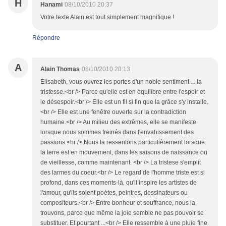
H
Hanami
08/10/2010 20:37
Votre texte Alain est tout simplement magnifique !
Répondre
A
Alain Thomas
08/10/2010 20:13
Elisabeth, vous ouvrez les portes d'un noble sentiment ... la
tristesse.<br /> Parce qu'elle est en équilibre entre l'espoir et
le désespoir.<br /> Elle est un fil si fin que la grâce s'y installe.
<br /> Elle est une fenêtre ouverte sur la contradiction
humaine.<br /> Au milieu des extrêmes, elle se manifeste
lorsque nous sommes freinés dans l'envahissement des
passions.<br /> Nous la ressentons particulièrement lorsque
la terre est en mouvement, dans les saisons de naissance ou
de vieillesse, comme maintenant. <br /> La tristese s'emplit
des larmes du coeur.<br /> Le regard de l'homme triste est si
profond, dans ces moments-là, qu'il inspire les artistes de
l'amour, qu'ils soient poètes, peintres, dessinateurs ou
compositeurs.<br /> Entre bonheur et souffrance, nous la
trouvons, parce que même la joie semble ne pas pouvoir se
substituer. Et pourtant ...<br /> Elle ressemble à une pluie fine