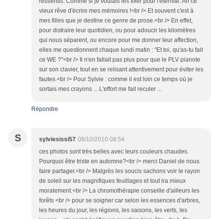
ressentis. Comme si je voulais les fixer pour l'éternité. Ah ce
vieux rêve d'écrire mes mémoires !<br /> Et souvent c'est à
mes filles que je destine ce genre de prose.<br /> En effet,
pour distraire leur quotidien, ou pour adoucir les kilomètres
qui nous séparent, ou encore pour me donner leur affection,
elles me questionnent chaque lundi matin : "Et toi, qu'as-tu fait
ce WE ?"<br /> Il n'en fallait pas plus pour que le PLV pianote
sur son clavier, tout en se relisant attentivement pour éviter les
fautes.<br /> Pour Sylvie : comme il est loin ce temps où je
sortais mes crayons ... L'effort me fait reculer ...
Répondre
S
sylviesissi57
08/10/2010 08:54
ces photos sont très belles avec leurs couleurs chaudes.
Pourquoi être triste en automne?<br /> merci Daniel de nous
faire partager.<br /> Malgrès les soucis sachons voir le rayon
de soleil sur les magnifiques feuillages et tout ira mieux
moralement.<br /> La chromothérapie conseille d'ailleurs les
forêts <br /> pour se soigner car selon les essences d'arbres,
les heures du jour, les régions, les saisons, les verts, les