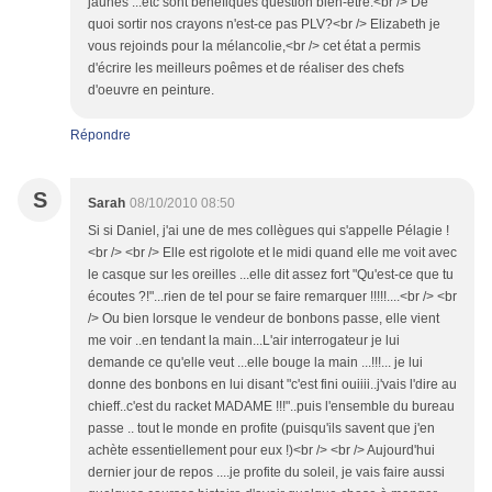
jaunes ...etc sont bénéfiques question bien-être.<br /> De
quoi sortir nos crayons n'est-ce pas PLV?<br /> Elizabeth je
vous rejoinds pour la mélancolie,<br /> cet état a permis
d'écrire les meilleurs poêmes et de réaliser des chefs
d'oeuvre en peinture.
Répondre
S
Sarah
08/10/2010 08:50
Si si Daniel, j'ai une de mes collègues qui s'appelle Pélagie !
<br /> <br /> Elle est rigolote et le midi quand elle me voit avec
le casque sur les oreilles ...elle dit assez fort "Qu'est-ce que tu
écoutes ?!"...rien de tel pour se faire remarquer !!!!!....<br /> <br
/> Ou bien lorsque le vendeur de bonbons passe, elle vient
me voir ..en tendant la main...L'air interrogateur je lui
demande ce qu'elle veut ...elle bouge la main ...!!!... je lui
donne des bonbons en lui disant "c'est fini ouiiii..j'vais l'dire au
chieff..c'est du racket MADAME !!!"..puis l'ensemble du bureau
passe .. tout le monde en profite (puisqu'ils savent que j'en
achète essentiellement pour eux !)<br /> <br /> Aujourd'hui
dernier jour de repos ....je profite du soleil, je vais faire aussi