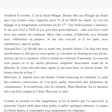
Vendredi 8 octobre. C’est la Saint Pélagie. Bonne fête aux Pélagie (je doute
que l’un d’entre vous s’appelle ainsi !!). Il est 8h30 du matin. Le ciel est
dégagé et la température extérieure est de 17°. Une belle journée s’annonce.
Je me suis levé à 7h30 et j’ai pris mon petit déjeuner : café noir bien corsé
avec une tartine de confiture. Mon chat, comme d’habitude, m’a réclamé
avec véhémence sa pitance. Je me suis exécuté et il est parti, avec
indifférence, dans le jardin.
Aujourd’hui, j’ai décidé que ce serait une journée loisirs. J’ai déjà mis mon
survêtement et, dès que je vous quitte, je vais faire un footing au tour du lac,
surtout, qu’en ce moment, celui-ci prend ses couleurs d’automne. Les acacias
sont jaunes or et les saules pleureurs soupirent doucement avant de se
dénuder. Je cours très mal mais, après, je me sens bien, en pleine forme. Un
bonne douche et hop !!
Direction, le
marché avec ma femme. J’aime beaucoup les marchés. Ce sont
des endroits conviviaux où l’on peut parler, rencontrer des personnes de
connaissance. Je m’arrêterais chez la crémière, Mme Bardeau. En ce moment
elle a du brie comme je l’aime. Bien fait, à cœur.
Comme la journée va être magnifique (c’est la météo qui l’a annoncé), je
passerais l’après midi dans mon jardin à tailler quelques arbustes, à couper
les fleurs fanées, à contempler tout simplement les végétaux.