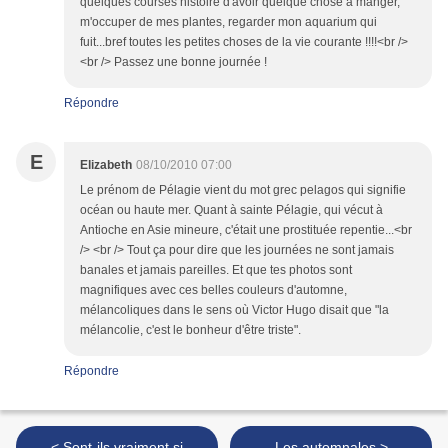
quelques courses histoire d'avoir quelque chose à manger,
m'occuper de mes plantes, regarder mon aquarium qui
fuit...bref toutes les petites choses de la vie courante !!!!<br />
<br /> Passez une bonne journée !
Répondre
E
Elizabeth
08/10/2010 07:00
Le prénom de Pélagie vient du mot grec pelagos qui signifie
océan ou haute mer. Quant à sainte Pélagie, qui vécut à
Antioche en Asie mineure, c'était une prostituée repentie...<br
/> <br /> Tout ça pour dire que les journées ne sont jamais
banales et jamais pareilles. Et que tes photos sont
magnifiques avec ces belles couleurs d'automne,
mélancoliques dans le sens où Victor Hugo disait que "la
mélancolie, c'est le bonheur d'être triste".
Répondre
< Sont-ils vraiment si
Les automnales >