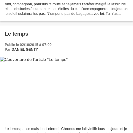
Ami, compagnon, poursuis ta route sans jamais t’arrêter malgré la lassitude
et les obstacles à surmonter. Les étoiles du ciel t’accompagneront toujours et
le soleil éclairera tes pas. N’emporte pas de bagages avec toi. Tu n’as
besoin de rien. Tu as tout...
Le temps
Publié le 02/10/2015 à 07:00
Par
DANIEL GENTY
Le temps passe mais il est éternel. Chronos me fait vieillir tous les jours et je