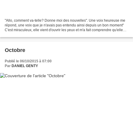
"Allo, comment va-telle? Donne moi des nouvelles". Une voix heureuse me
répond, une voix que je n'avais pas entendu ainsi depuis un bon moment"
C'est miraculeux, elle vient d'ouvrir les yeux et m'a fait comprendre qu'elle
voulait un stylo et un papier....
Octobre
Publié le 06/10/2015 à 07:00
Par
DANIEL GENTY