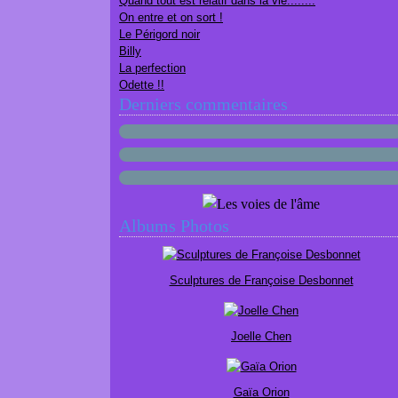
Quand tout est relatif dans la vie........
On entre et on sort !
Le Périgord noir
Billy
La perfection
Odette !!
Derniers commentaires
Albums Photos
Sculptures de Françoise Desbonnet
Joelle Chen
Gaïa Orion