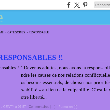
ÂME
>
CATEGORIES
>
RESPONSABLE
RESPONSABLES !!
‘ Devenus adultes, nous avons la responsabi
ndre les causes de nos relations conflictuelle
os besoins essentiels, de choisir nos priorité
s-abilité » au lieu de la culpabilité. C' est la
otre liberté...
EL GENTY à 07:57 -
Commentaires [
…
]
- Permalien [
#
]