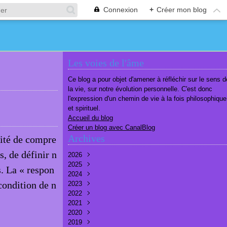
Connexion
+
Créer mon blog
Les voies de l'âme
Ce blog a pour objet d'amener à réfléchir sur le sens d
la vie, sur notre évolution personnelle. C'est donc
l'expression d'un chemin de vie à la fois philosophique
et spirituel.
Accueil du blog
Créer un blog avec CanalBlog
Archives
lité de compre
s, de définir n
2026
2025
Août
(1)
s. La « respon
2024
Juillet
Décembre
(6)
(7)
 condition de n
2023
Juin
Novembre
Décembre
(7)
(6)
(10)
2022
Mai
Octobre
Novembre
Décembre
(7)
(7)
(9)
(9)
2021
Avril
Septembre
Octobre
Novembre
Décembre
(6)
(8)
(9)
(3)
(7)
2020
Mars
Août
Septembre
Octobre
Septembre
Décembre
(6)
(6)
(9)
(10)
(8)
(3)
2019
Février
Juillet
Août
Septembre
Août
Novembre
Décembre
(7)
(8)
(8)
(8)
(9)
(9)
(9)