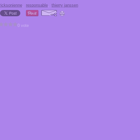
ricksonienne
,
responsable
,
thierry janssen
0 vote