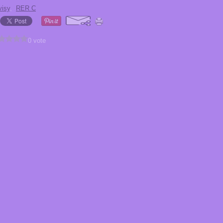
visy
,
RER C
0 vote