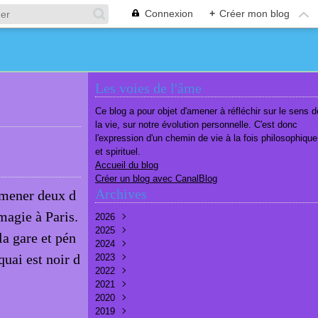
Connexion
+
Créer mon blog
Les voies de l'âme
Ce blog a pour objet d'amener à réfléchir sur le sens d
la vie, sur notre évolution personnelle. C'est donc
l'expression d'un chemin de vie à la fois philosophique
et spirituel.
Accueil du blog
Créer un blog avec CanalBlog
Archives
mmener deux d
magie à Paris.
2026
2025
Août
(1)
la gare et pén
2024
Juillet
Décembre
(6)
(7)
quai est noir d
2023
Juin
Novembre
Décembre
(7)
(6)
(10)
2022
Mai
Octobre
Novembre
Décembre
(7)
(7)
(9)
(9)
2021
Avril
Septembre
Octobre
Novembre
Décembre
(6)
(8)
(9)
(3)
(7)
2020
Mars
Août
Septembre
Octobre
Septembre
Décembre
(6)
(6)
(9)
(10)
(8)
(3)
2019
Février
Juillet
Août
Septembre
Août
Novembre
Décembre
(7)
(8)
(8)
(8)
(9)
(9)
(9)