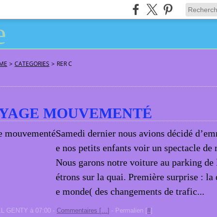
ÂME
>
CATEGORIES
>
RER C
OYAGE MOUVEMENTÉ
Samedi dernier nous avions décidé d’e
e nos petits enfants voir un spectacle de 
Nous garons notre voiture au parking de 
étrons sur la quai. Première surprise : la 
e monde( des changements de trafic...
EL GENTY à 07:00 -
Commentaires [
…
]
- Permalien [
#
]