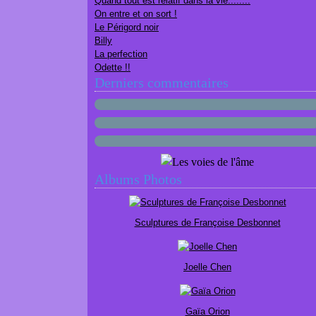
Quand tout est relatif dans la vie........
On entre et on sort !
Le Périgord noir
Billy
La perfection
Odette !!
Derniers commentaires
Albums Photos
Sculptures de Françoise Desbonnet
Joelle Chen
Gaïa Orion