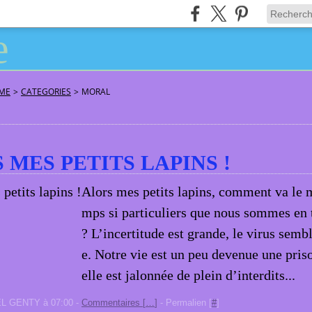
ÂME
>
CATEGORIES
>
MORAL
 MES PETITS LAPINS !
Alors mes petits lapins, comment va le m
mps si particuliers que nous sommes en t
? L’incertitude est grande, le virus semb
e. Notre vie est un peu devenue une priso
elle est jalonnée de plein d’interdits...
EL GENTY à 07:00 -
Commentaires [
…
]
- Permalien [
#
]