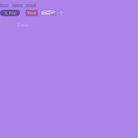
rison
,
lapins
,
moral
0 vote