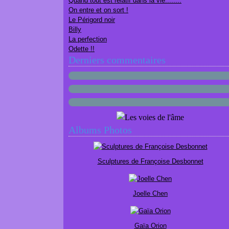
Quand tout est relatif dans la vie........
On entre et on sort !
Le Périgord noir
Billy
La perfection
Odette !!
Derniers commentaires
Albums Photos
Sculptures de Françoise Desbonnet
Joelle Chen
Gaïa Orion