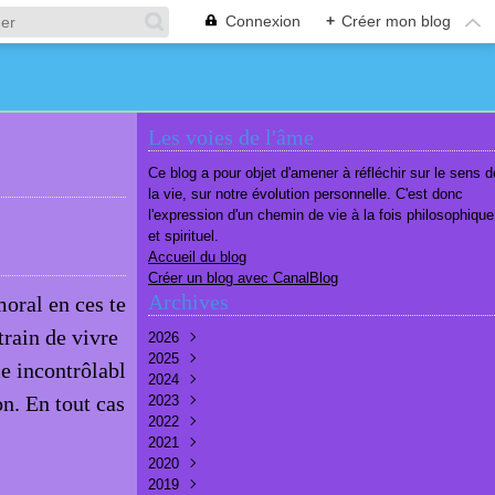
Connexion
+
Créer mon blog
Les voies de l'âme
Ce blog a pour objet d'amener à réfléchir sur le sens d
la vie, sur notre évolution personnelle. C'est donc
l'expression d'un chemin de vie à la fois philosophique
et spirituel.
Accueil du blog
Créer un blog avec CanalBlog
Archives
oral en ces te
rain de vivre
2026
2025
Août
(1)
le incontrôlabl
2024
Juillet
Décembre
(6)
(7)
n. En tout cas
2023
Juin
Novembre
Décembre
(7)
(6)
(10)
2022
Mai
Octobre
Novembre
Décembre
(7)
(7)
(9)
(9)
2021
Avril
Septembre
Octobre
Novembre
Décembre
(6)
(8)
(9)
(3)
(7)
2020
Mars
Août
Septembre
Octobre
Septembre
Décembre
(6)
(6)
(9)
(10)
(8)
(3)
2019
Février
Juillet
Août
Septembre
Août
Novembre
Décembre
(7)
(8)
(8)
(8)
(9)
(9)
(9)