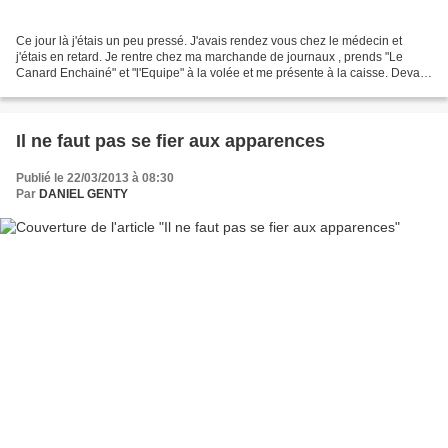
Ce jour là j'étais un peu pressé. J'avais rendez vous chez le médecin et
j'étais en retard. Je rentre chez ma marchande de journaux , prends "Le
Canard Enchainé" et "l'Equipe" à la volée et me présente à la caisse. Devant
moi une petite dame est en train...
Il ne faut pas se fier aux apparences
Publié le 22/03/2013 à 08:30
Par
DANIEL GENTY