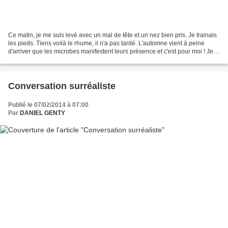
Ce matin, je me suis levé avec un mal de tête et un nez bien pris. Je trainais
les pieds. Tiens voilà le rhume, il n'a pas tardé. L'automne vient à peine
d'arriver que les microbes manifestent leurs présence et c'est pour moi ! Je
n'aime pas du tout cet...
Conversation surréaliste
Publié le 07/02/2014 à 07:00
Par
DANIEL GENTY